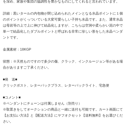
を深め、家族や集団の協調性を豊かなものにしてくれると言われています。
詳細：黒いタールの内包物が閉じ込められたメインとなる水晶ポイントに１個
のポイントがくっついている大変可愛らしい子持ち水晶です。また、通常水晶
は母岩等の上で上に伸びて結晶化しますが、こちらは空洞や柔らかい泥の中で
単一で結晶化したダブルポイントと呼ばれる非常に珍しい形をした水晶ペンダ
ントです。
金属素材：18KGP
状態：※天然ものですので多少の傷、クラック、インクルージョン等がある場
合がありますご了承ください。
■発 送■
クリックポスト、レターパックプラス、レターパックライト、宅急便
■コメント■
※ペンダントにチェーンは付属しません（別売り）
※取置きをして
オークション
の商品と一緒に送付も可能です。カート画面にて
【お支払い方法】と【配送方法】にヤフオクセット【送料無料】をお選びくだ
さい。