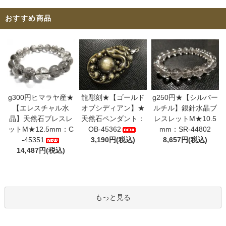
おすすめ商品
g300円ヒマラヤ産★
龍彫刻★【ゴールド
g250円★【シルバー
【エレスチャル水
オブシディアン】★
ルチル】銀針水晶ブ
晶】天然石ブレスレ
天然石ペンダント：
レスレットM★10.5
ットM★12.5mm：C
OB-45362
mm：SR-44802
-45351
3,190円(税込)
8,657円(税込)
14,487円(税込)
もっと見る