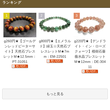
ランキング
1
2
3
g260円★【ゴールデ
g800円★【エメラル
g220円★【デンドラ
ンレッドピーターサ
ド】緑玉☆天然石ブ
イト・イン・ローズ
イト】天然石ブレス
レスレットM★7m
クォーツ】模樹石薔
レットM★12.5mm：
m：EM-22501
薇水晶ブレスレット
PT-31051
M★12mm：DE-304
11
もっと見る