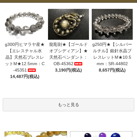
g300円ヒマラヤ産★
龍彫刻★【ゴールド
g250円★【シルバー
【エレスチャル水
オブシディアン】★
ルチル】銀針水晶ブ
晶】天然石ブレスレ
天然石ペンダント：
レスレットM★10.5
ットM★12.5mm：C
OB-45362
mm：SR-44802
-45351
3,190円(税込)
8,657円(税込)
14,487円(税込)
もっと見る