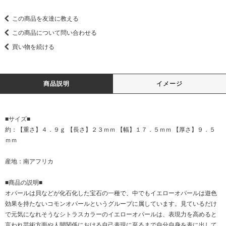
この商品を友達に教える
この商品について問い合わせる
買い物を続ける
商品説明
イメージ
■サイズ■
約：【重さ】４．９ｇ 【長さ】２３ｍｍ 【幅】１７．５ｍｍ 【厚さ】９．５
ｍｍ
産地：南アフリカ
■商品の説明■
オパールは貝などが化石化した宝石の一種で、中でもイエローオパールは遊色
効果を持たないコモンオパールというグループに属しています。見ているだけ
で元気になれそうなシトラスカラーのイエローオパールは、表現力を高めると
言われ芸術方面や人間関係における自己表現に至るまで自分自身を表に出して