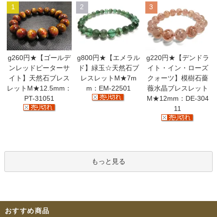
1
2
3
g260円★【ゴールデ
g800円★【エメラル
g220円★【デンドラ
ンレッドピーターサ
ド】緑玉☆天然石ブ
イト・イン・ローズ
イト】天然石ブレス
レスレットM★7m
クォーツ】模樹石薔
レットM★12.5mm：
m：EM-22501
薇水晶ブレスレット
PT-31051
M★12mm：DE-304
11
もっと見る
おすすめ商品