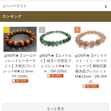
ユーパーライト
ランキング
1
2
3
g260円★【ゴールデ
g800円★【エメラル
g220円★【デンドラ
ンレッドピーターサ
ド】緑玉☆天然石ブ
イト・イン・ローズ
イト】天然石ブレス
レスレットM★7m
クォーツ】模樹石薔
レットM★12.5mm：
m：EM-22501
薇水晶ブレスレット
PT-31051
M★12mm：DE-304
11
もっと見る