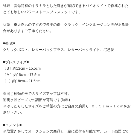
詳細：雲母特有のキラキラとした輝きが確認できるバイオタイトで作成された
とても珍しいパワーストーンブレスレットです。
状態：※天然ものですので多少の傷、クラック、インクルージョン等がある場
合がありますご了承ください。
■発 送■
クリックポスト、レターパックプラス、レターパックライト、宅急便
■ブレスサイズ■
〔S〕約12cm～15.5cm
〔M〕約16cm～17.5cm
〔L〕約18cm～21.5cm
※同じ種類の玉でのサイズアップは不可。
透明水晶ビーズでの調節が可能です(無料)
※ゆったりしたサイズをご希望の方はご自身の腕周り+０．５ｃｍ～１ｃｍをお
選び下さい。
■コメント■
※取置きをして
オークション
の商品と一緒に送付も可能です。カート画面にて