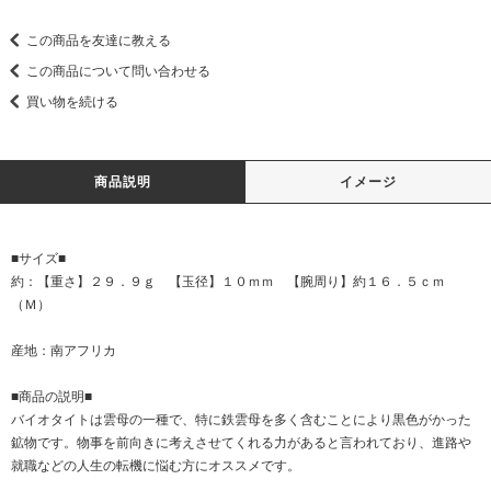
この商品を友達に教える
この商品について問い合わせる
買い物を続ける
商品説明
イメージ
■サイズ■
約：【重さ】２９．９ｇ 【玉径】１０ｍｍ 【腕周り】約１６．５ｃｍ
（Ｍ）
産地：南アフリカ
■商品の説明■
バイオタイトは雲母の一種で、特に鉄雲母を多く含むことにより黒色がかった
鉱物です。物事を前向きに考えさせてくれる力があると言われており、進路や
就職などの人生の転機に悩む方にオススメです。