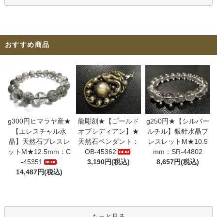
おすすめ商品
g300円ヒマラヤ産★
龍彫刻★【ゴールド
g250円★【シルバー
【エレスチャル水
オブシディアン】★
ルチル】銀針水晶ブ
晶】天然石ブレスレ
天然石ペンダント：
レスレットM★10.5
ットM★12.5mm：C
OB-45362
mm：SR-44802
-45351
3,190円(税込)
8,657円(税込)
14,487円(税込)
もっと見る