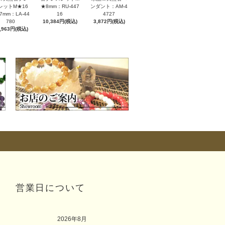
レットM★16
★8mm：RU-447
ンダント：AM-4
7mm：LA-44
16
4727
780
10,384円(税込)
3,872円(税込)
,963円(税込)
営業日について
2026年8月