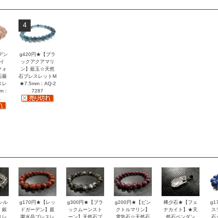
4
デン
g420円★【ブラ
イ
ックアクアマリ
クォ
ン】藍玉☆天然
石薔
石ブレスレットM
スレ
★7.5mm：AQ-2
mm：
7287
1
シル
g170円★【レッ
g300円★【ブラ
g200円★【ピン
稀少石★【フェ
g
】銀
ドガーデン】庭
ックムーンスト
クトルマリン】
ナカイト】★天
ス
スレ
園水晶ブレスレ
ーン】天然石ブ
電気石☆天然石
然石ペンダン
石