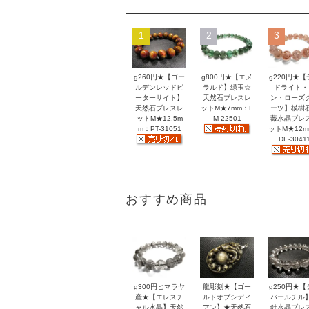
1
2
3
g260円★【ゴー
g800円★【エメ
g220円★【
ルデンレッドピ
ラルド】緑玉☆
ドライト・
ーターサイト】
天然石ブレスレ
ン・ローズ
天然石ブレスレ
ットM★7mm：E
ーツ】模樹
ットM★12.5m
M-22501
薇水晶ブレ
m：PT-31051
ットM★12
DE-3041
おすすめ商品
g300円ヒマラヤ
龍彫刻★【ゴー
g250円★【
産★【エレスチ
ルドオブシディ
バールチル
ャル水晶】天然
アン】★天然石
針水晶ブレ