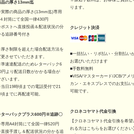
商品の厚さ13mm迄
ります。
◇実際の商品の厚さ(13mm迄)専用
A４封筒にて全国一律430円
◇ポストへ直接投函＆配送状況の分
クレジット決済
かる追跡番号付き
※厚さ制限を超えた場合配送方法を
■一括払い・リボ払い・分割払い
変更させていただきます。
お選びいただけます
※準速達配送のためレターパック6
■手数料無料
00円より配送日数がかかる場合が
■VISA/マスターカード/JCB/アメ
ございます。
カン・エキスプレスでのお支払い
※当日19時頃までの電話受付で21
可能です。
時頃までに再配達可能。
クロネコヤマト代金引換
レターパックプラス600円※追跡〇
【クロネコヤマト代金引換を希望
◇専用A4封筒にて全国一律520円
れる方はこちらをお選びください
◇直接手渡し＆配送状況の分かる追