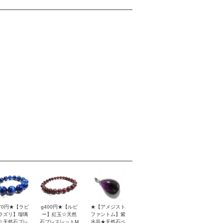
170円★【ラピ
g400円★【ルビ
★【アメジスト
ラズリ】瑠璃
ー】紅玉☆天然
ファントム】紫
☆天然石ブレ
石ブレスレットM
水晶★天然石ペ