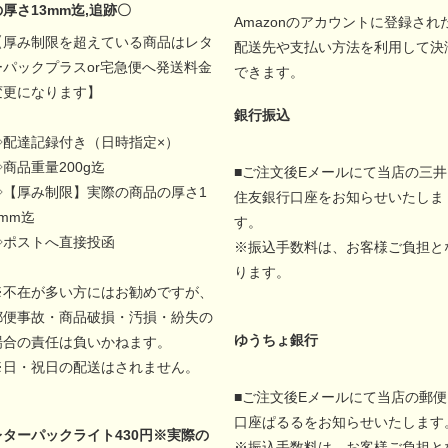
の厚さ13mm迄,追跡〇
Amazonのアカウントに登録され
【厚み制限を超えている商品はレタ
配送先や支払い方法を利用して決
ーパックプラスor宅急便へ発送料金
できます。
変更になります】
銀行振込
◇配達記録付き（日時指定×）
◇商品重量200g迄
■ご注文後Eメールにて当店の三井
◇【厚み制限】実際の商品の厚さ1
住友銀行口座をお知らせいたしま
5mm迄
す。
◇ポストへ直接投函
※振込手数料は、お客様ご負担と
ります。
※不在が多い方にはお勧めですが、
郵便事故・商品破損・汚損・紛失の
ゆうちょ銀行
場合の責任は負いかねます。
※日・祝日の配送はされません。
■ご注文後Eメールにて当店の郵便
口座ぱるるをお知らせいたします
レターパックライト430円※実際の
※振込手数料は、お客様ご負担と