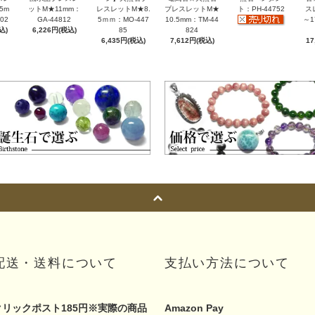
5m
ットM★11mm：
レスレットM★8.
ブレスレットM★
ト：PH-44752
ス
02
GA-44812
5ｍｍ：MO-447
10.5mm：TM-44
～1
込)
6,226円(税込)
85
824
6,435円(税込)
7,612円(税込)
17
配送・送料について
支払い方法について
クリックポスト185円※実際の商品
Amazon Pay