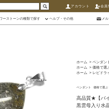
アカウント
会員
ワーストーンの種類で探す
ヘルプ・その他
メル
ホーム
>
ペンダン
ホーム
>
価格で選
ホーム
>
レピドラ
ペンダント
価格で選ぶ
高品質★【バ
黒雲母入り水晶