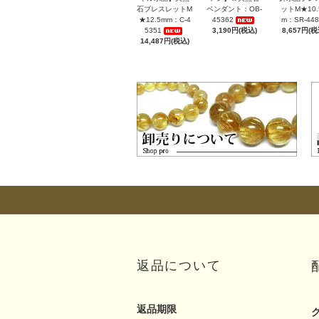
石ブレスレットM
ペンダント：OB-
ットM★10.
★12.5mm：C-4
45362
m：SR-448
5351
3,190円(税込)
8,657円(税
14,487円(税込)
返品について
返品期限