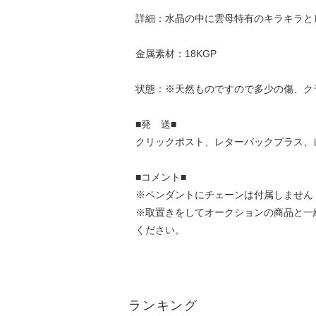
詳細：水晶の中に雲母特有のキラキラと
金属素材：18KGP
状態：※天然ものですので多少の傷、ク
■発 送■
クリックポスト、レターパックプラス、
■コメント■
※ペンダントにチェーンは付属しません
※取置きをして
オークション
の商品と一
ください。
ランキング