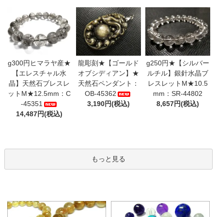
g300円ヒマラヤ産★
龍彫刻★【ゴールド
g250円★【シルバー
【エレスチャル水
オブシディアン】★
ルチル】銀針水晶ブ
晶】天然石ブレスレ
天然石ペンダント：
レスレットM★10.5
ットM★12.5mm：C
OB-45362
mm：SR-44802
-45351
3,190円(税込)
8,657円(税込)
14,487円(税込)
もっと見る