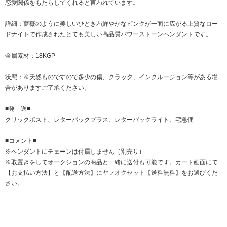
恋愛関係をもたらしてくれると言われています。
詳細：薔薇のように美しいひときわ鮮やかなピンクが一面に広がる上質なロー
ドナイトで作成されたとても美しい高品質パワーストーンペンダントです。
金属素材：18KGP
状態：※天然ものですので多少の傷、クラック、インクルージョン等がある場
合がありますご了承ください。
■発 送■
クリックポスト、レターパックプラス、レターパックライト、宅急便
■コメント■
※ペンダントにチェーンは付属しません（別売り）
※取置きをして
オークション
の商品と一緒に送付も可能です。カート画面にて
【お支払い方法】と【配送方法】にヤフオクセット【送料無料】をお選びくだ
さい。