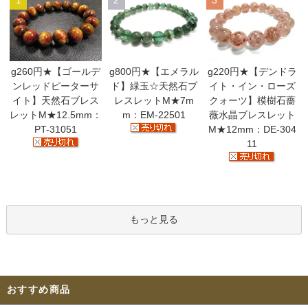
g260円★【ゴールデ
g800円★【エメラル
g220円★【デンドラ
ンレッドピーターサ
ド】緑玉☆天然石ブ
イト・イン・ローズ
イト】天然石ブレス
レスレットM★7m
クォーツ】模樹石薔
レットM★12.5mm：
m：EM-22501
薇水晶ブレスレット
PT-31051
M★12mm：DE-304
11
もっと見る
おすすめ商品