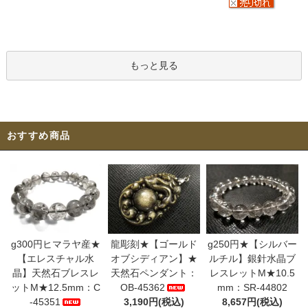
もっと見る
おすすめ商品
g300円ヒマラヤ産★
龍彫刻★【ゴールド
g250円★【シルバー
【エレスチャル水
オブシディアン】★
ルチル】銀針水晶ブ
晶】天然石ブレスレ
天然石ペンダント：
レスレットM★10.5
ットM★12.5mm：C
OB-45362
mm：SR-44802
-45351
3,190円(税込)
8,657円(税込)