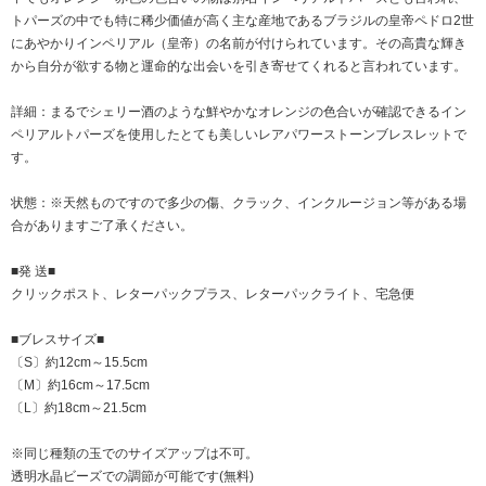
トパーズの中でも特に稀少価値が高く主な産地であるブラジルの皇帝ペドロ2世
にあやかりインペリアル（皇帝）の名前が付けられています。その高貴な輝き
から自分が欲する物と運命的な出会いを引き寄せてくれると言われています。
詳細：まるでシェリー酒のような鮮やかなオレンジの色合いが確認できるイン
ペリアルトパーズを使用したとても美しいレアパワーストーンブレスレットで
す。
状態：※天然ものですので多少の傷、クラック、インクルージョン等がある場
合がありますご了承ください。
■発 送■
クリックポスト、レターパックプラス、レターパックライト、宅急便
■ブレスサイズ■
〔S〕約12cm～15.5cm
〔M〕約16cm～17.5cm
〔L〕約18cm～21.5cm
※同じ種類の玉でのサイズアップは不可。
透明水晶ビーズでの調節が可能です(無料)