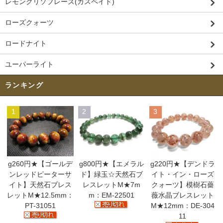
レモンクリソプレーズ(ガスペイド)
ローズクォーツ
ロードナイト
ユーパーライト
ランキング
1
2
3
g260円★【ゴールデ
g800円★【エメラル
g220円★【デンドラ
ンレッドピーターサ
ド】緑玉☆天然石ブ
イト・イン・ローズ
イト】天然石ブレス
レスレットM★7m
クォーツ】模樹石薔
レットM★12.5mm：
m：EM-22501
薇水晶ブレスレット
PT-31051
M★12mm：DE-304
11