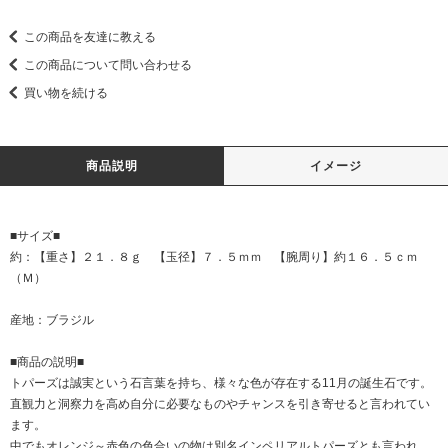
この商品を友達に教える
この商品について問い合わせる
買い物を続ける
商品説明
イメージ
■サイズ■
約：【重さ】２１．８ｇ 【玉径】７．５ｍｍ 【腕周り】約１６．５ｃｍ
（Ｍ）
産地：ブラジル
■商品の説明■
トパーズは誠実という石言葉を持ち、様々な色が存在する11月の誕生石です。
直観力と洞察力を高め自分に必要なものやチャンスを引き寄せると言われてい
ます。
中でもオレンジ～赤色の色合いの物は別名インペリアルトパーズとも言われ、