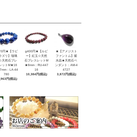
170円★【ラピ
g400円★【ルビ
★【アメジスト
ラズリ】瑠璃
ー】紅玉☆天然
ファントム】紫
☆天然石ブレ
石ブレスレットM
水晶★天然石ペ
レットM★16
★8mm：RU-447
ンダント：AM-4
7mm：LA-44
16
4727
780
10,384円(税込)
3,872円(税込)
,963円(税込)