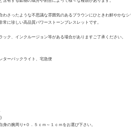
ど含有する鉱物の成分や割合によって様々な種類があります。
合わさったような不思議な雰囲気のあるブラウンにひときわ鮮やかなシ
非常に珍しい高品質パワーストーンブレスレットです。
ラック、インクルージョン等がある場合がありますご了承ください。
レターパックライト、宅急便
。
)
自身の腕周り+０．５ｃｍ～１ｃｍをお選び下さい。