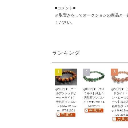
■コメント■
※取置きをして
オークション
の商品と一
ください。
ランキング
1
2
3
g260円★【ゴー
g800円★【エメ
g220円★【
ルデンレッドピ
ラルド】緑玉☆
ドライト・
ーターサイト】
天然石ブレスレ
ン・ローズ
天然石ブレスレ
ットM★7mm：E
ーツ】模樹
ットM★12.5m
M-22501
薇水晶ブレ
m：PT-31051
ットM★12
DE-3041