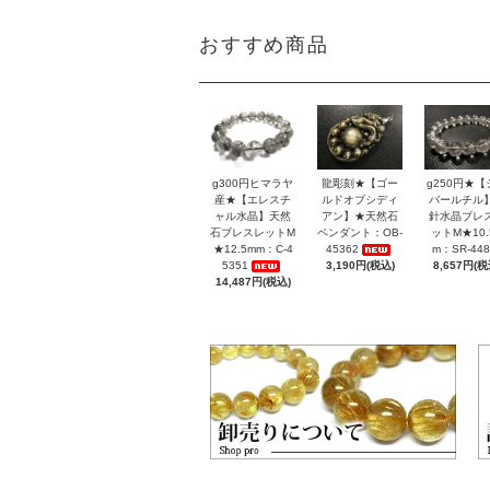
おすすめ商品
g300円ヒマラヤ
龍彫刻★【ゴー
g250円★【
産★【エレスチ
ルドオブシディ
バールチル
ャル水晶】天然
アン】★天然石
針水晶ブレ
石ブレスレットM
ペンダント：OB-
ットM★10.
★12.5mm：C-4
45362
m：SR-448
5351
3,190円(税込)
8,657円(税
14,487円(税込)