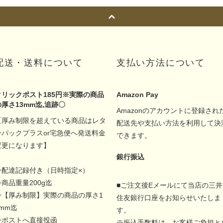
配送・送料について
支払い方法について
クリックポスト185円※実際の商品
Amazon Pay
の厚さ13mm迄,追跡〇
Amazonのアカウントに登録され
【厚み制限を超えている商品はレタ
配送先や支払い方法を利用して決
ーパックプラスor宅急便へ発送料金
できます。
変更になります】
銀行振込
◇配達記録付き（日時指定×）
◇商品重量200g迄
■ご注文後Eメールにて当店の三井
◇【厚み制限】実際の商品の厚さ1
住友銀行口座をお知らせいたしま
5mm迄
す。
◇ポストへ直接投函
※振込手数料は、お客様ご負担と