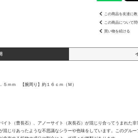
この商品を友達に教
この商品について問
買い物を続ける
明
．５ｍｍ 【腕周り】約１６ｃｍ（Ｍ）
バイト（曹長石）、アノーサイト（灰長石）が混じり合ってうまれた非
が混じりあったような不思議なシラーや色味をしています。このグルー