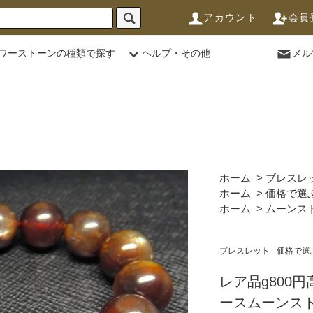
アカウント
会員
ワーストーンの種類で探す
ヘルプ・その他
メル
ホーム
>
ブレスレ
ホーム
>
価格で選
ホーム
>
ムーンス
ブレスレット
価格で選
レア品g800
ースムーンス