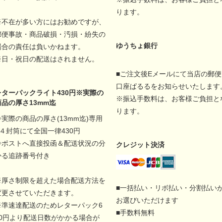
ります。
※不在が多い方にはお勧めですが、
郵便事故・商品破損・汚損・紛失の
ゆうちょ銀行
場合の責任は負いかねます。
※日・祝日の配送はされません。
■ご注文後Eメールにて当店の郵便
口座ぱるるをお知らせいたします
レターパックライト430円※実際の
※振込手数料は、お客様ご負担と
商品の厚さ13mm迄
ります。
◇実際の商品の厚さ(13mm迄)専用
A４封筒にて全国一律430円
◇ポストへ直接投函＆配送状況の分
クレジット決済
かる追跡番号付き
※厚さ制限を超えた場合配送方法を
■一括払い・リボ払い・分割払い
変更させていただきます。
お選びいただけます
※準速達配送のためレターパック6
■手数料無料
00円より配送日数がかかる場合が