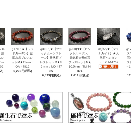
シル
g170円★【レッ
g300円★【ブラ
g200円★【ピン
稀少石★【フェ
g
】銀
ドガーデン】庭
ックムーンスト
クトルマリン】
ナカイト】★天
ス
スレ
園水晶ブレスレ
ーン】天然石ブ
電気石☆天然石
然石ペンダン
石
5m
ットM★11mm：
レスレットM★8.
ブレスレットM★
ト：PH-44752
ス
02
GA-44812
5ｍｍ：MO-447
10.5mm：TM-44
～1
込)
6,226円(税込)
85
824
6,435円(税込)
7,612円(税込)
17