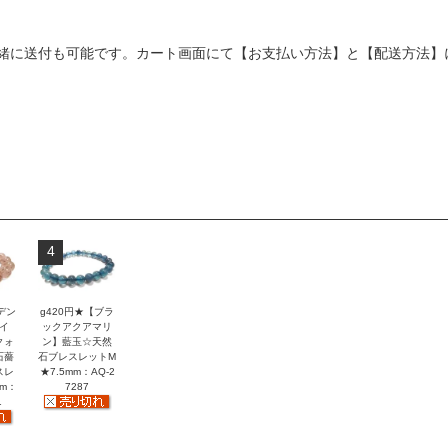
緒に送付も可能です。カート画面にて【お支払い方法】と【配送方法】
4
デン
g420円★【ブラ
イ
ックアクアマリ
クォ
ン】藍玉☆天然
石薔
石ブレスレットM
スレ
★7.5mm：AQ-2
mm：
7287
1