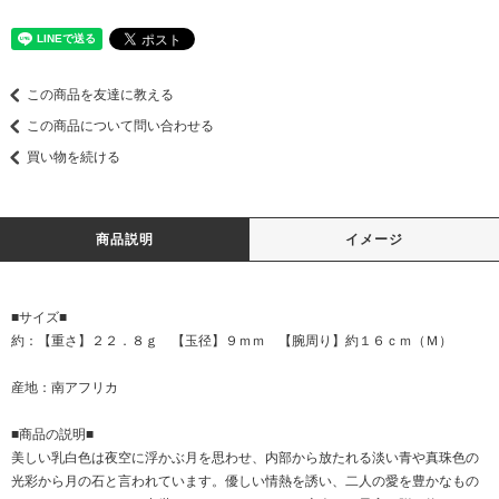
この商品を友達に教える
この商品について問い合わせる
買い物を続ける
商品説明
イメージ
■サイズ■
約：【重さ】２２．８ｇ 【玉径】９ｍｍ 【腕周り】約１６ｃｍ（Ｍ）
産地：南アフリカ
■商品の説明■
美しい乳白色は夜空に浮かぶ月を思わせ、内部から放たれる淡い青や真珠色の
光彩から月の石と言われています。優しい情熱を誘い、二人の愛を豊かなもの