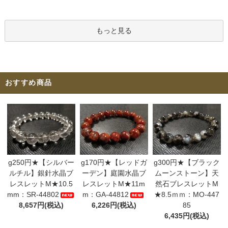
もっと見る
おすすめ商品
g250円★【シルバー
g170円★【レッドガ
g300円★【ブラック
ルチル】銀針水晶ブ
ーデン】庭園水晶ブ
ムーンストーン】天
レスレットM★10.5
レスレットM★11m
然石ブレスレットM
mm：SR-44802
m：GA-44812
★8.5ｍｍ：MO-447
8,657円(税込)
6,226円(税込)
85
6,435円(税込)