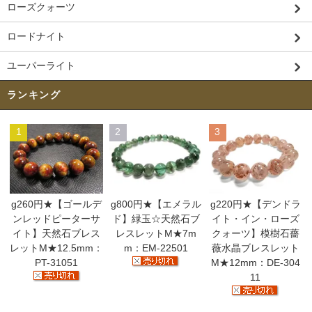
ローズクォーツ
ロードナイト
ユーパーライト
ランキング
1
2
3
g260円★【ゴールデ
g800円★【エメラル
g220円★【デンドラ
ンレッドピーターサ
ド】緑玉☆天然石ブ
イト・イン・ローズ
イト】天然石ブレス
レスレットM★7m
クォーツ】模樹石薔
レットM★12.5mm：
m：EM-22501
薇水晶ブレスレット
PT-31051
M★12mm：DE-304
11