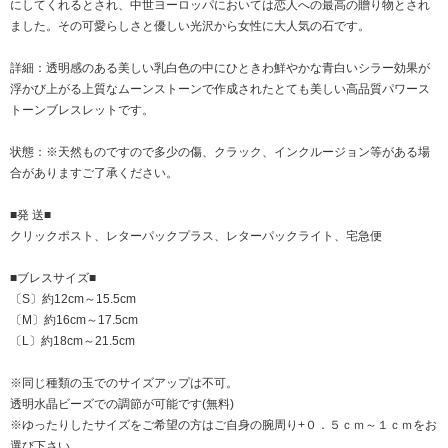
にしてくれるとされ、中世ヨーロッパにおいては恋人への最高の贈り物とされ
ました。その可愛らしさと優しい光沢から女性に大人気の石です。
詳細：透明感のある美しい乳白色の中にひときわ鮮やかな青白いシラー効果が
浮かび上がる上質なムーンストーンで作成されたとても美しい高品質パワース
トーンブレスレットです。
状態：※天然ものですので多少の傷、クラック、インクルージョン等がある場
合がありますご了承ください。
■発 送■
クリックポスト、レターパックプラス、レターパックライト、宅急便
■ブレスサイズ■
〔S〕約12cm～15.5cm
〔M〕約16cm～17.5cm
〔L〕約18cm～21.5cm
※同じ種類の玉でのサイズアップは不可。
透明水晶ビーズでの調節が可能です(無料)
※ゆったりしたサイズをご希望の方はご自身の腕周り+０．５ｃｍ～１ｃｍをお
選び下さい。