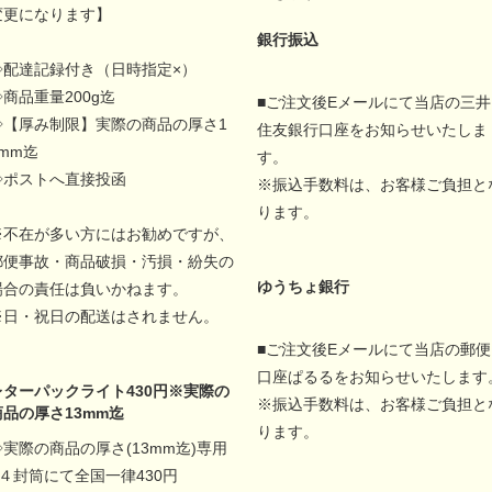
変更になります】
銀行振込
◇配達記録付き（日時指定×）
◇商品重量200g迄
■ご注文後Eメールにて当店の三井
◇【厚み制限】実際の商品の厚さ1
住友銀行口座をお知らせいたしま
5mm迄
す。
◇ポストへ直接投函
※振込手数料は、お客様ご負担と
ります。
※不在が多い方にはお勧めですが、
郵便事故・商品破損・汚損・紛失の
ゆうちょ銀行
場合の責任は負いかねます。
※日・祝日の配送はされません。
■ご注文後Eメールにて当店の郵便
口座ぱるるをお知らせいたします
レターパックライト430円※実際の
※振込手数料は、お客様ご負担と
商品の厚さ13mm迄
ります。
◇実際の商品の厚さ(13mm迄)専用
A４封筒にて全国一律430円