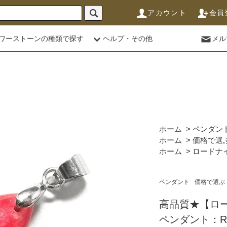
アカウント
会員
ワーストーンの種類で探す
ヘルプ・その他
メル
ホーム
>
ペンダン
ホーム
>
価格で選
ホーム
>
ロードナ
ペンダント
価格で選ぶ
高品質★【ロ
ペンダント：RN