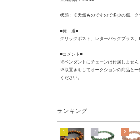
状態：※天然ものですので多少の傷、ク
■発 送■
クリックポスト、レターパックプラス、
■コメント■
※ペンダントにチェーンは付属しません
※取置きをして
オークション
の商品と一
ください。
ランキング
1
2
3