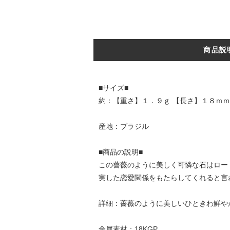
商品説
■サイズ■
約：【重さ】１．９ｇ 【長さ】１８ｍｍ
産地：ブラジル
■商品の説明■
この薔薇のように美しく可憐な石はロー
実した恋愛関係をもたらしてくれると言
詳細：薔薇のように美しいひときわ鮮や
金属素材：18KGP