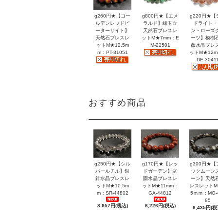
g260円★【ゴー
g800円★【エメ
g220円★【
ルデンレッドピ
ラルド】緑玉☆
ドライト・
ーターサイト】
天然石ブレスレ
ン・ローズ
天然石ブレスレ
ットM★7mm：E
ーツ】模樹
ットM★12.5m
M-22501
薇水晶ブレ
m：PT-31051
ットM★12
DE-3041
おすすめ商品
g250円★【シル
g170円★【レッ
g300円★【
バールチル】銀
ドガーデン】庭
ックムーン
針水晶ブレスレ
園水晶ブレスレ
ーン】天然
ットM★10.5m
ットM★11mm：
レスレットM
m：SR-44802
GA-44812
5ｍｍ：MO-
85
8,657円(税込)
6,226円(税込)
6,435円(税