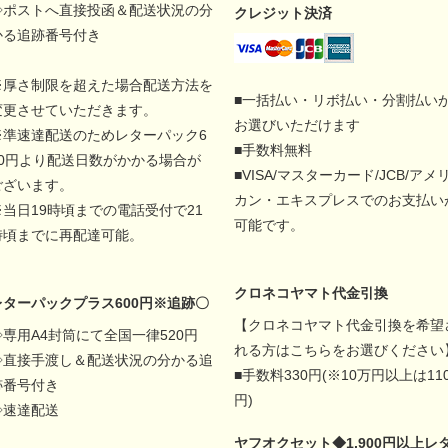
◇ポストへ直接投函＆配送状況の分
クレジット決済
かる追跡番号付き
※厚さ制限を超えた場合配送方法を
■一括払い・リボ払い・分割払い
変更させていただきます。
お選びいただけます
※準速達配送のためレターパック6
■手数料無料
00円より配送日数がかかる場合が
■VISA/マスターカード/JCB/アメ
ございます。
カン・エキスプレスでのお支払い
※当日19時頃までの電話受付で21
可能です。
時頃までに再配達可能。
クロネコヤマト代金引換
レターパックプラス600円※追跡〇
【クロネコヤマト代金引換を希望
◇専用A4封筒にて全国一律520円
れる方はこちらをお選びください
◇直接手渡し＆配送状況の分かる追
■手数料330円(※10万円以上は11
跡番号付き
円)
◇速達配送
ヤフオクセット◆1,900円以上レ