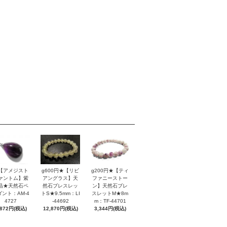
【アメジスト
g600円★【リビ
g200円★【ティ
ァントム】紫
アングラス】天
ファニーストー
晶★天然石ペ
然石ブレスレッ
ン】天然石ブレ
ダント：AM-4
トS★9.5mm：LI
スレットM★8m
4727
-44692
m：TF-44701
,872円(税込)
12,870円(税込)
3,344円(税込)