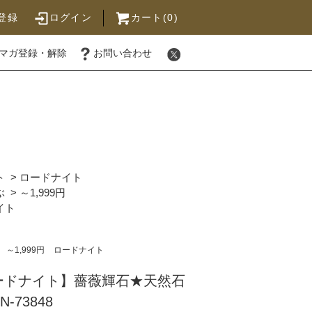
登録
ログイン
カート(0)
マガ登録・解除
お問い合わせ
ト
>
ロードナイト
ぶ
>
～1,999円
イト
～1,999円
ロードナイト
ードナイト】薔薇輝石★天然石
-73848