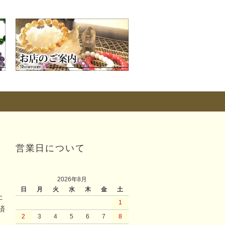
営業日について
2026年8月
日
月
火
水
木
金
土
た
1
済
2
3
4
5
6
7
8