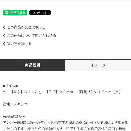
この商品を友達に教える
この商品について問い合わせる
買い物を続ける
商品説明
イメージ
■サイズ■
約：【重さ】６４．３ｇ 【玉径】２２ｍｍ 【腕周り】約１７ｃｍ（Ｍ）
産地：メキシコ
■商品の説明■
アンバー(琥珀)は数千万年から数億年前の樹木の樹脂が様々な要因により化石化
したものです。様々な色の種類があり、中でも生成の過程で古代の昆虫や植物