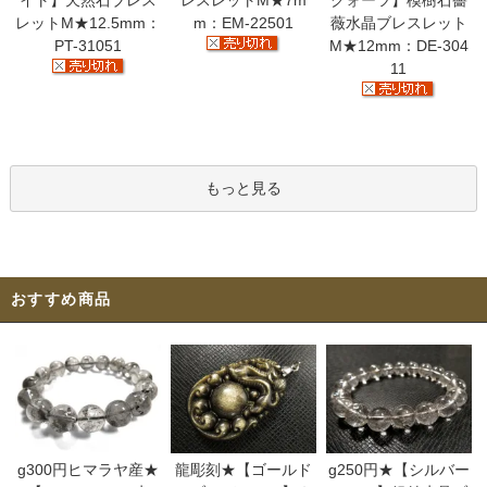
イト】天然石ブレス
レスレットM★7m
クォーツ】模樹石薔
レットM★12.5mm：
m：EM-22501
薇水晶ブレスレット
PT-31051
M★12mm：DE-304
11
もっと見る
おすすめ商品
g300円ヒマラヤ産★
龍彫刻★【ゴールド
g250円★【シルバー