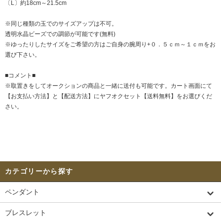
〔L〕約18cm～21.5cm
※同じ種類の玉でのサイズアップは不可。
透明水晶ビーズでの調節が可能です(無料)
※ゆったりしたサイズをご希望の方はご自身の腕周り+０．５ｃｍ～１ｃｍをお
選び下さい。
■コメント■
※取置きをして
オークション
の商品と一緒に送付も可能です。カート画面にて
【お支払い方法】と【配送方法】にヤフオクセット【送料無料】をお選びくだ
さい。
カテゴリーから探す
ペンダント
ブレスレット