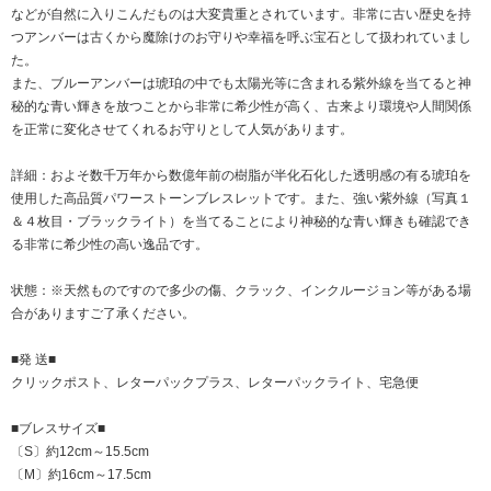
などが自然に入りこんだものは大変貴重とされています。非常に古い歴史を持
つアンバーは古くから魔除けのお守りや幸福を呼ぶ宝石として扱われていまし
た。
また、ブルーアンバーは琥珀の中でも太陽光等に含まれる紫外線を当てると神
秘的な青い輝きを放つことから非常に希少性が高く、古来より環境や人間関係
を正常に変化させてくれるお守りとして人気があります。
詳細：およそ数千万年から数億年前の樹脂が半化石化した透明感の有る琥珀を
使用した高品質パワーストーンブレスレットです。また、強い紫外線（写真１
＆４枚目・ブラックライト）を当てることにより神秘的な青い輝きも確認でき
る非常に希少性の高い逸品です。
状態：※天然ものですので多少の傷、クラック、インクルージョン等がある場
合がありますご了承ください。
■発 送■
クリックポスト、レターパックプラス、レターパックライト、宅急便
■ブレスサイズ■
〔S〕約12cm～15.5cm
〔M〕約16cm～17.5cm