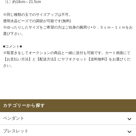
〔L〕約18cm～21.5cm
※同じ種類の玉でのサイズアップは不可。
透明水晶ビーズでの調節が可能です(無料)
※ゆったりしたサイズをご希望の方はご自身の腕周り+０．５ｃｍ～１ｃｍをお
選び下さい。
■コメント■
※取置きをして
オークション
の商品と一緒に送付も可能です。カート画面にて
【お支払い方法】と【配送方法】にヤフオクセット【送料無料】をお選びくだ
さい。
カテゴリーから探す
ペンダント
ブレスレット