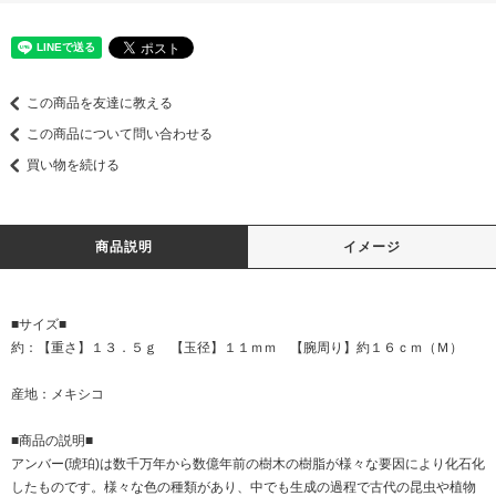
この商品を友達に教える
この商品について問い合わせる
買い物を続ける
商品説明
イメージ
■サイズ■
約：【重さ】１３．５ｇ 【玉径】１１ｍｍ 【腕周り】約１６ｃｍ（Ｍ）
産地：メキシコ
■商品の説明■
アンバー(琥珀)は数千万年から数億年前の樹木の樹脂が様々な要因により化石化
したものです。様々な色の種類があり、中でも生成の過程で古代の昆虫や植物