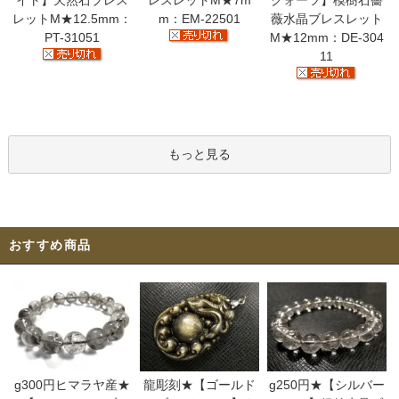
イト】天然石ブレス
レスレットM★7m
クォーツ】模樹石薔
レットM★12.5mm：
m：EM-22501
薇水晶ブレスレット
PT-31051
M★12mm：DE-304
11
もっと見る
おすすめ商品
g300円ヒマラヤ産★
龍彫刻★【ゴールド
g250円★【シルバー