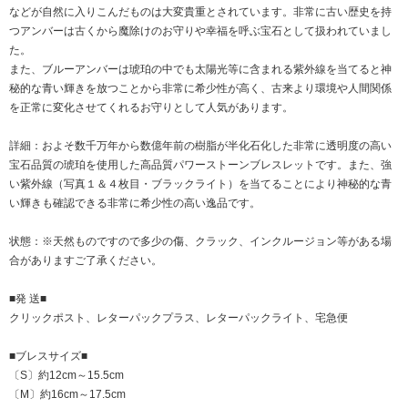
などが自然に入りこんだものは大変貴重とされています。非常に古い歴史を持
つアンバーは古くから魔除けのお守りや幸福を呼ぶ宝石として扱われていまし
た。
また、ブルーアンバーは琥珀の中でも太陽光等に含まれる紫外線を当てると神
秘的な青い輝きを放つことから非常に希少性が高く、古来より環境や人間関係
を正常に変化させてくれるお守りとして人気があります。
詳細：およそ数千万年から数億年前の樹脂が半化石化した非常に透明度の高い
宝石品質の琥珀を使用した高品質パワーストーンブレスレットです。また、強
い紫外線（写真１＆４枚目・ブラックライト）を当てることにより神秘的な青
い輝きも確認できる非常に希少性の高い逸品です。
状態：※天然ものですので多少の傷、クラック、インクルージョン等がある場
合がありますご了承ください。
■発 送■
クリックポスト、レターパックプラス、レターパックライト、宅急便
■ブレスサイズ■
〔S〕約12cm～15.5cm
〔M〕約16cm～17.5cm