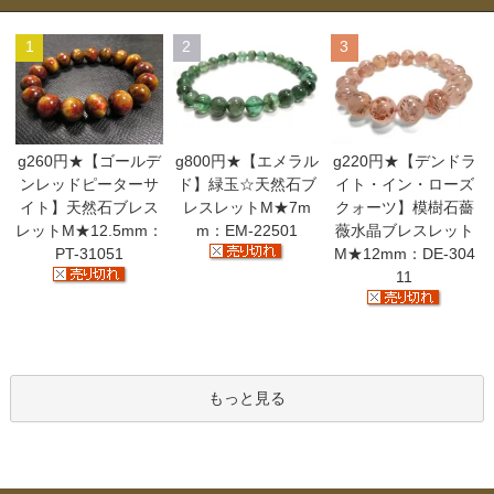
1
2
3
g260円★【ゴールデ
g800円★【エメラル
g220円★【デンドラ
ンレッドピーターサ
ド】緑玉☆天然石ブ
イト・イン・ローズ
イト】天然石ブレス
レスレットM★7m
クォーツ】模樹石薔
レットM★12.5mm：
m：EM-22501
薇水晶ブレスレット
PT-31051
M★12mm：DE-304
11
もっと見る