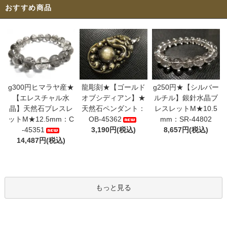
おすすめ商品
g300円ヒマラヤ産★
龍彫刻★【ゴールド
g250円★【シルバー
【エレスチャル水
オブシディアン】★
ルチル】銀針水晶ブ
晶】天然石ブレスレ
天然石ペンダント：
レスレットM★10.5
ットM★12.5mm：C
OB-45362
mm：SR-44802
-45351
3,190円(税込)
8,657円(税込)
14,487円(税込)
もっと見る