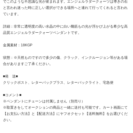
でこのような不思議な光が産まれます。エンジェルラダークォーツは導きの石
と言われ迷った時に正しい選択ができる場所へと連れて行ってくれると言われ
ています。
詳細：非常に透明度の高い水晶の中に白い幾筋もの光が浮かび上がる希少な高
品質エンジェルラダークォーツペンダントです。
金属素材：18KGP
状態：※天然ものですので多少の傷、クラック、インクルージョン等がある場
合がありますご了承ください。
■発 送■
クリックポスト、レターパックプラス、レターパックライト、宅急便
■コメント■
※ペンダントにチェーンは付属しません（別売り）
※取置きをして
オークション
の商品と一緒に送付も可能です。カート画面にて
【お支払い方法】と【配送方法】にヤフオクセット【送料無料】をお選びくだ
さい。