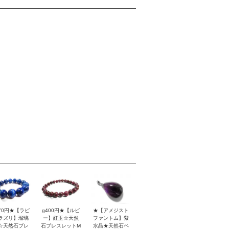
170円★【ラピ
g400円★【ルビ
★【アメジスト
ラズリ】瑠璃
ー】紅玉☆天然
ファントム】紫
☆天然石ブレ
石ブレスレットM
水晶★天然石ペ