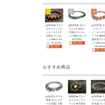
1
2
3
g260円★【ゴー
g800円★【エメ
g220円★【
ルデンレッドピ
ラルド】緑玉☆
ドライト・
ーターサイト】
天然石ブレスレ
ン・ローズ
天然石ブレスレ
ットM★7mm：E
ーツ】模樹
ットM★12.5m
M-22501
薇水晶ブレ
m：PT-31051
ットM★12
DE-3041
おすすめ商品
g300円ヒマラヤ
龍彫刻★【ゴー
g250円★【
産★【エレスチ
ルドオブシディ
バールチル
ャル水晶】天然
アン】★天然石
針水晶ブレ