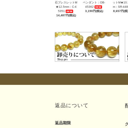
石ブレスレットM
ペンダント：OB-
ットM★10.
★12.5mm：C-4
45362
m：SR-448
5351
3,190円(税込)
8,657円(税
14,487円(税込)
返品について
返品期限