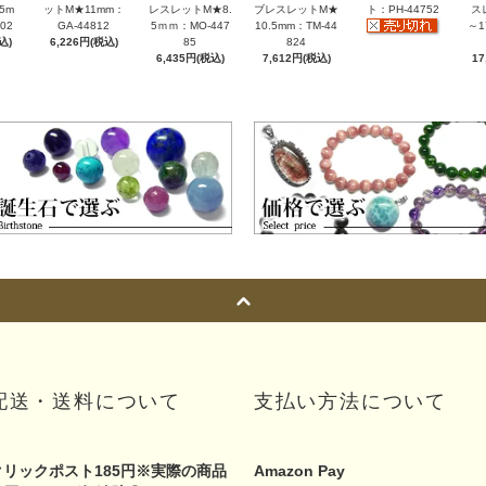
5m
ットM★11mm：
レスレットM★8.
ブレスレットM★
ト：PH-44752
ス
02
GA-44812
5ｍｍ：MO-447
10.5mm：TM-44
～1
込)
6,226円(税込)
85
824
6,435円(税込)
7,612円(税込)
17
配送・送料について
支払い方法について
クリックポスト185円※実際の商品
Amazon Pay