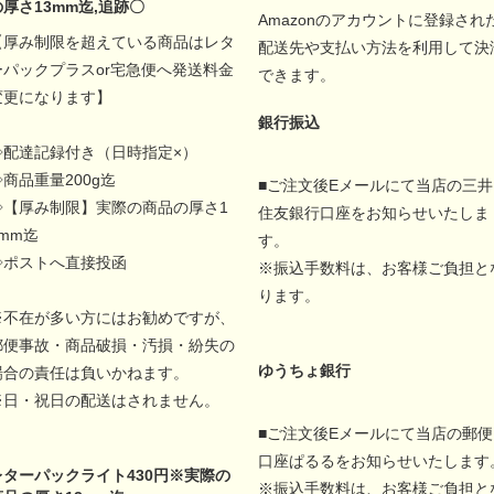
の厚さ13mm迄,追跡〇
Amazonのアカウントに登録され
【厚み制限を超えている商品はレタ
配送先や支払い方法を利用して決
ーパックプラスor宅急便へ発送料金
できます。
変更になります】
銀行振込
◇配達記録付き（日時指定×）
◇商品重量200g迄
■ご注文後Eメールにて当店の三井
◇【厚み制限】実際の商品の厚さ1
住友銀行口座をお知らせいたしま
5mm迄
す。
◇ポストへ直接投函
※振込手数料は、お客様ご負担と
ります。
※不在が多い方にはお勧めですが、
郵便事故・商品破損・汚損・紛失の
ゆうちょ銀行
場合の責任は負いかねます。
※日・祝日の配送はされません。
■ご注文後Eメールにて当店の郵便
口座ぱるるをお知らせいたします
レターパックライト430円※実際の
※振込手数料は、お客様ご負担と