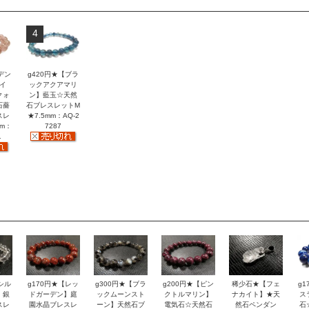
4
デン
g420円★【ブラ
イ
ックアクアマリ
クォ
ン】藍玉☆天然
石薔
石ブレスレットM
スレ
★7.5mm：AQ-2
mm：
7287
1
シル
g170円★【レッ
g300円★【ブラ
g200円★【ピン
稀少石★【フェ
g
】銀
ドガーデン】庭
ックムーンスト
クトルマリン】
ナカイト】★天
ス
スレ
園水晶ブレスレ
ーン】天然石ブ
電気石☆天然石
然石ペンダン
石