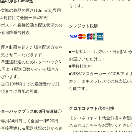
商品の厚さ13mm迄
ります。
◇実際の商品の厚さ(13mm迄)専用
A４封筒にて全国一律430円
◇ポストへ直接投函＆配送状況の分
クレジット決済
かる追跡番号付き
※厚さ制限を超えた場合配送方法を
■一括払い・リボ払い・分割払い
変更させていただきます。
お選びいただけます
※準速達配送のためレターパック6
■手数料無料
00円より配送日数がかかる場合が
■VISA/マスターカード/JCB/アメ
ございます。
カン・エキスプレスでのお支払い
※当日19時頃までの電話受付で21
可能です。
時頃までに再配達可能。
クロネコヤマト代金引換
レターパックプラス600円※追跡〇
【クロネコヤマト代金引換を希望
◇専用A4封筒にて全国一律520円
れる方はこちらをお選びください
◇直接手渡し＆配送状況の分かる追