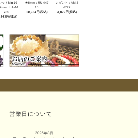
レットM★16
★8mm：RU-447
ンダント：AM-4
7mm：LA-44
16
4727
780
10,384円(税込)
3,872円(税込)
,963円(税込)
営業日について
2026年8月