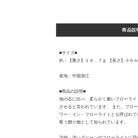
商品説
■サイズ■
約：【重さ】１６．７ｇ 【長さ】３６ｍ
産地：中国浙江
■商品の説明■
他の石に比べ、柔らかく脆いフローライ
させると言われています。 また、フロ
ワー・イン・フローライトとも呼ばれて
誓う贈り物として知られています。
詳細：淡いグリーンのフローライトに羽