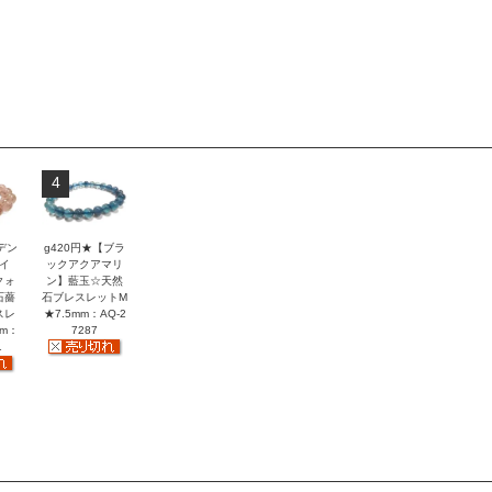
4
デン
g420円★【ブラ
イ
ックアクアマリ
クォ
ン】藍玉☆天然
石薔
石ブレスレットM
スレ
★7.5mm：AQ-2
mm：
7287
1