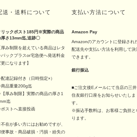
配送・送料について
支払い方法について
クリックポスト185円※実際の商品
Amazon Pay
の厚さ13mm迄,追跡〇
Amazonのアカウントに登録され
【厚み制限を超えている商品はレタ
配送先や支払い方法を利用して決
ーパックプラスor宅急便へ発送料金
できます。
変更になります】
銀行振込
◇配達記録付き（日時指定×）
◇商品重量200g迄
■ご注文後Eメールにて当店の三井
◇【厚み制限】実際の商品の厚さ1
住友銀行口座をお知らせいたしま
5mm迄
す。
◇ポストへ直接投函
※振込手数料は、お客様ご負担と
ります。
※不在が多い方にはお勧めですが、
郵便事故・商品破損・汚損・紛失の