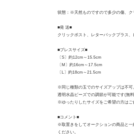
状態：※天然ものですので多少の傷、ク
■発 送■
クリックポスト、レターパックプラス、
■ブレスサイズ■
〔S〕約12cm～15.5cm
〔M〕約16cm～17.5cm
〔L〕約18cm～21.5cm
※同じ種類の玉でのサイズアップは不可
透明水晶ビーズでの調節が可能です(無料
※ゆったりしたサイズをご希望の方はご
■コメント■
※取置きをして
オークション
の商品と一
ください。