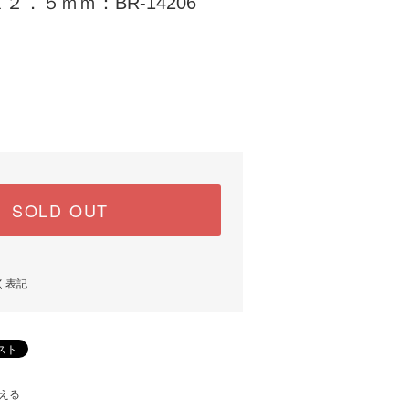
．５ｍｍ：BR-14206
)
SOLD OUT
く表記
える