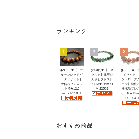
ランキング
1
2
3
g260円★【ゴー
g800円★【エメ
g220円★【
ルデンレッドピ
ラルド】緑玉☆
ドライト・
ーターサイト】
天然石ブレスレ
ン・ローズ
天然石ブレスレ
ットM★7mm：E
ーツ】模樹
ットM★12.5m
M-22501
薇水晶ブレ
m：PT-31051
ットM★12
DE-3041
おすすめ商品