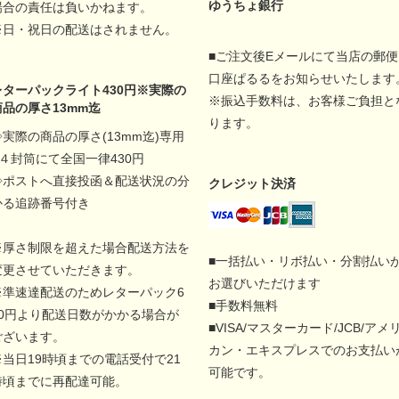
ゆうちょ銀行
場合の責任は負いかねます。
※日・祝日の配送はされません。
■ご注文後Eメールにて当店の郵便
口座ぱるるをお知らせいたします
レターパックライト430円※実際の
※振込手数料は、お客様ご負担と
商品の厚さ13mm迄
ります。
◇実際の商品の厚さ(13mm迄)専用
A４封筒にて全国一律430円
◇ポストへ直接投函＆配送状況の分
クレジット決済
かる追跡番号付き
※厚さ制限を超えた場合配送方法を
■一括払い・リボ払い・分割払い
変更させていただきます。
お選びいただけます
※準速達配送のためレターパック6
■手数料無料
00円より配送日数がかかる場合が
■VISA/マスターカード/JCB/アメ
ございます。
カン・エキスプレスでのお支払い
※当日19時頃までの電話受付で21
可能です。
時頃までに再配達可能。