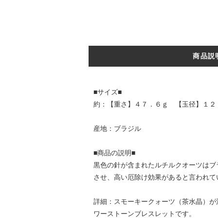
商品説
■サイズ■
約：【重さ】４７．６ｇ 【玉径】１２
産地：ブラジル
■商品の説明■
黒色の針が含まれたルチルクオーツはブ
させ、高い厄除け効果があると言われて
詳細：スモーキークォーツ（茶水晶）が
ワーストーンブレスレットです。