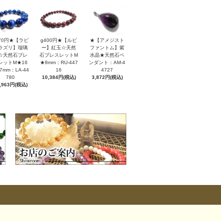
170円★【ラピ
g400円★【ルビ
★【アメジスト
ラズリ】瑠璃
ー】紅玉☆天然
ファントム】紫
☆天然石ブレ
石ブレスレットM
水晶★天然石ペ
レットM★16
★8mm：RU-447
ンダント：AM-4
7mm：LA-44
16
4727
780
10,384円(税込)
3,872円(税込)
,963円(税込)