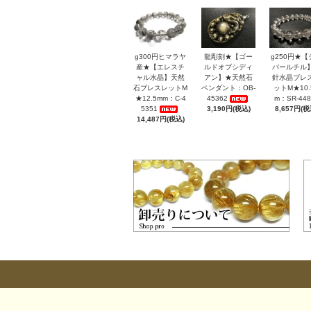
g300円ヒマラヤ
龍彫刻★【ゴー
g250円★【
産★【エレスチ
ルドオブシディ
バールチル
ャル水晶】天然
アン】★天然石
針水晶ブレ
石ブレスレットM
ペンダント：OB-
ットM★10.
★12.5mm：C-4
45362
m：SR-448
5351
3,190円(税込)
8,657円(税
14,487円(税込)