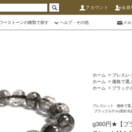
アカウント
会員
ワーストーンの種類で探す
ヘルプ・その他
メル
ホーム
>
ブレスレ
ホーム
>
価格で選
ホーム
>
ブラックル
ブレスレット
価格で選
ブラックルチル(黒針水
g360円★【