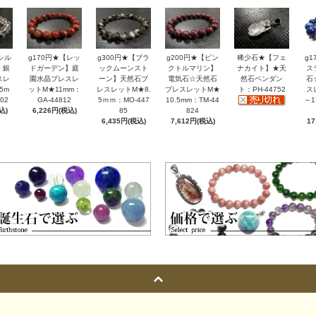
シル
g170円★【レッ
g300円★【ブラ
g200円★【ピン
稀少石★【フェ
g
】銀
ドガーデン】庭
ックムーンスト
クトルマリン】
ナカイト】★天
ス
スレ
園水晶ブレスレ
ーン】天然石ブ
電気石☆天然石
然石ペンダン
石
5m
ットM★11mm：
レスレットM★8.
ブレスレットM★
ト：PH-44752
ス
02
GA-44812
5ｍｍ：MO-447
10.5mm：TM-44
～1
込)
6,226円(税込)
85
824
6,435円(税込)
7,612円(税込)
17