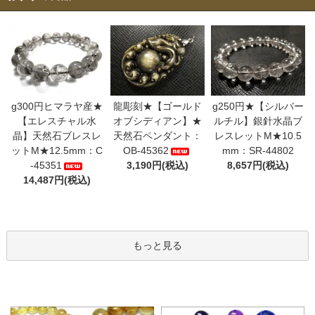
g300円ヒマラヤ産★
龍彫刻★【ゴールド
g250円★【シルバー
【エレスチャル水
オブシディアン】★
ルチル】銀針水晶ブ
晶】天然石ブレスレ
天然石ペンダント：
レスレットM★10.5
ットM★12.5mm：C
OB-45362
mm：SR-44802
-45351
3,190円(税込)
8,657円(税込)
14,487円(税込)
もっと見る