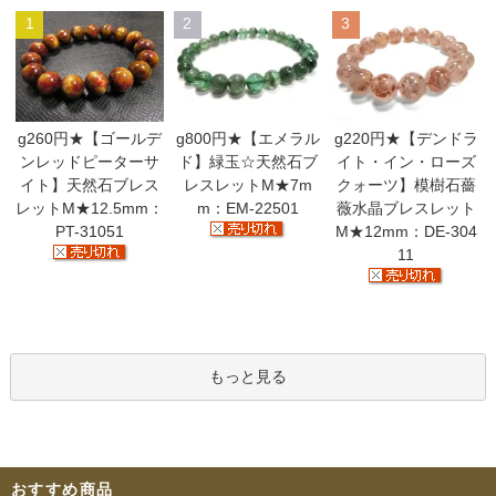
1
2
3
g260円★【ゴールデ
g800円★【エメラル
g220円★【デンドラ
ンレッドピーターサ
ド】緑玉☆天然石ブ
イト・イン・ローズ
イト】天然石ブレス
レスレットM★7m
クォーツ】模樹石薔
レットM★12.5mm：
m：EM-22501
薇水晶ブレスレット
PT-31051
M★12mm：DE-304
11
もっと見る
おすすめ商品