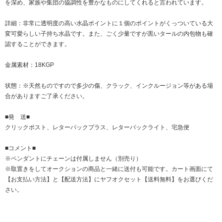
を深め、家族や集団の協調性を豊かなものにしてくれると言われています。
詳細：非常に透明度の高い水晶ポイントに１個のポイントがくっついている大
変可愛らしい子持ち水晶です。また、ごく少量ですが黒いタールの内包物も確
認することができます。
金属素材：18KGP
状態：※天然ものですので多少の傷、クラック、インクルージョン等がある場
合がありますご了承ください。
■発 送■
クリックポスト、レターパックプラス、レターパックライト、宅急便
■コメント■
※ペンダントにチェーンは付属しません（別売り）
※取置きをして
オークション
の商品と一緒に送付も可能です。カート画面にて
【お支払い方法】と【配送方法】にヤフオクセット【送料無料】をお選びくだ
さい。