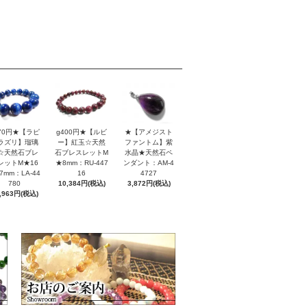
170円★【ラピ
g400円★【ルビ
★【アメジスト
ラズリ】瑠璃
ー】紅玉☆天然
ファントム】紫
☆天然石ブレ
石ブレスレットM
水晶★天然石ペ
レットM★16
★8mm：RU-447
ンダント：AM-4
7mm：LA-44
16
4727
780
10,384円(税込)
3,872円(税込)
,963円(税込)