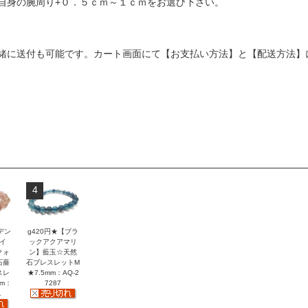
自身の腕周り+０．５ｃｍ～１ｃｍをお選び下さい。
緒に送付も可能です。カート画面にて【お支払い方法】と【配送方法】
4
デン
g420円★【ブラ
イ
ックアクアマリ
クォ
ン】藍玉☆天然
石薔
石ブレスレットM
スレ
★7.5mm：AQ-2
mm：
7287
1