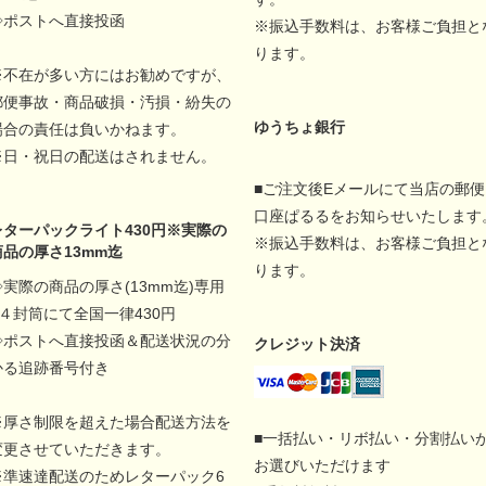
◇ポストへ直接投函
※振込手数料は、お客様ご負担と
ります。
※不在が多い方にはお勧めですが、
郵便事故・商品破損・汚損・紛失の
ゆうちょ銀行
場合の責任は負いかねます。
※日・祝日の配送はされません。
■ご注文後Eメールにて当店の郵便
口座ぱるるをお知らせいたします
レターパックライト430円※実際の
※振込手数料は、お客様ご負担と
商品の厚さ13mm迄
ります。
◇実際の商品の厚さ(13mm迄)専用
A４封筒にて全国一律430円
◇ポストへ直接投函＆配送状況の分
クレジット決済
かる追跡番号付き
※厚さ制限を超えた場合配送方法を
■一括払い・リボ払い・分割払い
変更させていただきます。
お選びいただけます
※準速達配送のためレターパック6