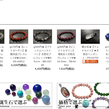
シル
g170円★【レッ
g300円★【ブラ
g200円★【ピン
稀少石★【フェ
g
】銀
ドガーデン】庭
ックムーンスト
クトルマリン】
ナカイト】★天
ス
スレ
園水晶ブレスレ
ーン】天然石ブ
電気石☆天然石
然石ペンダン
石
5m
ットM★11mm：
レスレットM★8.
ブレスレットM★
ト：PH-44752
ス
02
GA-44812
5ｍｍ：MO-447
10.5mm：TM-44
～1
込)
6,226円(税込)
85
824
6,435円(税込)
7,612円(税込)
17