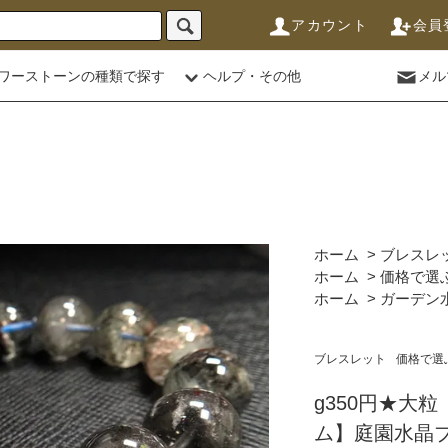
アカウント
会員
ワーストーンの種類で探す
ヘルプ・その他
メル
ホーム
>
ブレスレ
ホーム
>
価格で選
ホーム
>
ガーデン
ブレスレット
価格で選
g350円★大
ム】庭園水晶