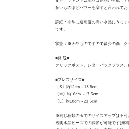
また、ファントム水晶は結晶が生成して
多いものほどパワーを増すと言われてお
詳細：非常に透明度の高い水晶にうっす
です。
状態：※天然ものですので多少の傷、ク
■発 送■
クリックポスト、レターパックプラス、
■ブレスサイズ■
〔S〕約12cm～15.5cm
〔M〕約16cm～17.5cm
〔L〕約18cm～21.5cm
※同じ種類の玉でのサイズアップは不可
透明水晶ビーズでの調節が可能です(無料