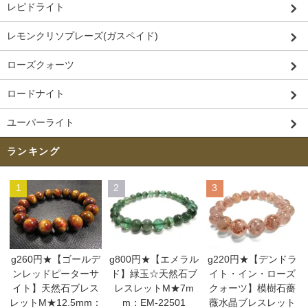
レピドライト
レモンクリソプレーズ(ガスペイド)
ローズクォーツ
ロードナイト
ユーパーライト
ランキング
1
2
3
g260円★【ゴールデ
g800円★【エメラル
g220円★【デンドラ
ンレッドピーターサ
ド】緑玉☆天然石ブ
イト・イン・ローズ
イト】天然石ブレス
レスレットM★7m
クォーツ】模樹石薔
レットM★12.5mm：
m：EM-22501
薇水晶ブレスレット