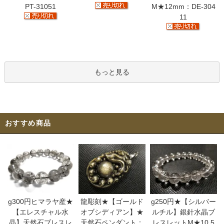
PT-31051
M★12mm：DE-304
11
もっと見る
おすすめ商品
g300円ヒマラヤ産★
龍彫刻★【ゴールド
g250円★【シルバー
【エレスチャル水
オブシディアン】★
ルチル】銀針水晶ブ
晶】天然石ブレスレ
天然石ペンダント：
レスレットM★10.5