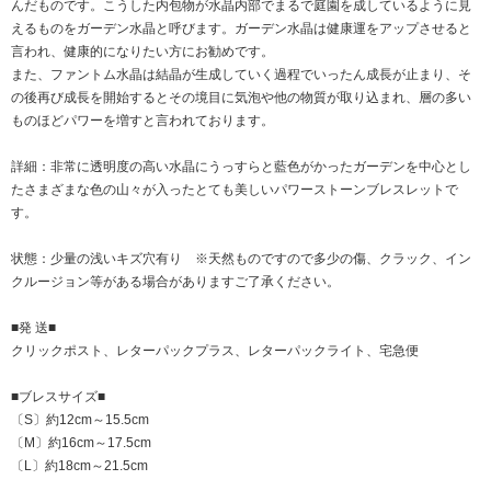
んだものです。こうした内包物が水晶内部でまるで庭園を成しているように見
えるものをガーデン水晶と呼びます。ガーデン水晶は健康運をアップさせると
言われ、健康的になりたい方にお勧めです。
また、ファントム水晶は結晶が生成していく過程でいったん成長が止まり、そ
の後再び成長を開始するとその境目に気泡や他の物質が取り込まれ、層の多い
ものほどパワーを増すと言われております。
詳細：非常に透明度の高い水晶にうっすらと藍色がかったガーデンを中心とし
たさまざまな色の山々が入ったとても美しいパワーストーンブレスレットで
す。
状態：少量の浅いキズ穴有り ※天然ものですので多少の傷、クラック、イン
クルージョン等がある場合がありますご了承ください。
■発 送■
クリックポスト、レターパックプラス、レターパックライト、宅急便
■ブレスサイズ■
〔S〕約12cm～15.5cm
〔M〕約16cm～17.5cm
〔L〕約18cm～21.5cm