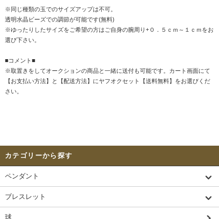
※同じ種類の玉でのサイズアップは不可。
透明水晶ビーズでの調節が可能です(無料)
※ゆったりしたサイズをご希望の方はご自身の腕周り+０．５ｃｍ～１ｃｍをお
選び下さい。
■コメント■
※取置きをして
オークション
の商品と一緒に送付も可能です。カート画面にて
【お支払い方法】と【配送方法】にヤフオクセット【送料無料】をお選びくだ
さい。
カテゴリーから探す
ペンダント
ブレスレット
球