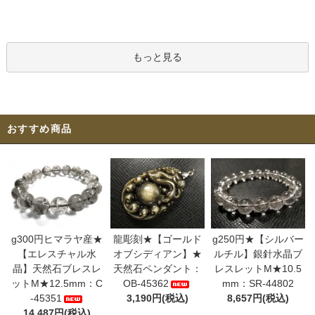
もっと見る
おすすめ商品
g300円ヒマラヤ産★
龍彫刻★【ゴールド
g250円★【シルバー
【エレスチャル水
オブシディアン】★
ルチル】銀針水晶ブ
晶】天然石ブレスレ
天然石ペンダント：
レスレットM★10.5
ットM★12.5mm：C
OB-45362
mm：SR-44802
-45351
3,190円(税込)
8,657円(税込)
14,487円(税込)