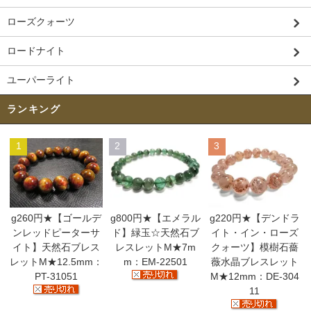
ローズクォーツ
ロードナイト
ユーパーライト
ランキング
1
2
3
g260円★【ゴールデ
g800円★【エメラル
g220円★【デンドラ
ンレッドピーターサ
ド】緑玉☆天然石ブ
イト・イン・ローズ
イト】天然石ブレス
レスレットM★7m
クォーツ】模樹石薔
レットM★12.5mm：
m：EM-22501
薇水晶ブレスレット
PT-31051
M★12mm：DE-304
11