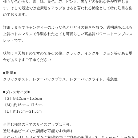
様々な色があり、青、緑、黄色、赤、ピンク、黒などの多彩な色が存在しま
す。そして最近では健康運をアップさせると言われる鉱物として特に注目を集
めております。
詳細：まるでキャンディーのような色とりどりの輝きを放つ、透明感あふれる
上質のトルマリンで作製されたとても可愛らしい高品質パワーストーンブレス
レットです。
状態：※天然ものですので多少の傷、クラック、インクルージョン等がある場
合がありますご了承ください。
■発 送■
クリックポスト、レターパックプラス、レターパックライト、宅急便
■ブレスサイズ■
〔S〕約12cm～15.5cm
〔M〕約16cm～17.5cm
〔L〕約18cm～21.5cm
※同じ種類の玉でのサイズアップは不可。
透明水晶ビーズでの調節が可能です(無料)
※ゆったりしたサイズをご希望の方はご自身の腕周り+０．５ｃｍ～１ｃｍをお