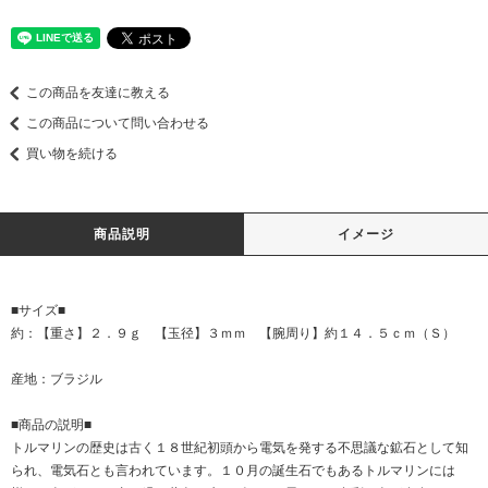
この商品を友達に教える
この商品について問い合わせる
買い物を続ける
商品説明
イメージ
■サイズ■
約：【重さ】２．９ｇ 【玉径】３ｍｍ 【腕周り】約１４．５ｃｍ（Ｓ）
産地：ブラジル
■商品の説明■
トルマリンの歴史は古く１８世紀初頭から電気を発する不思議な鉱石として知
られ、電気石とも言われています。１０月の誕生石でもあるトルマリンには