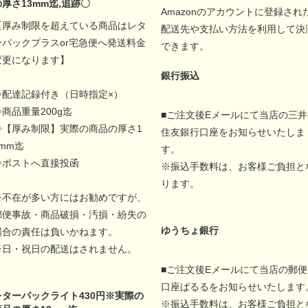
の厚さ13mm迄,追跡〇
Amazonのアカウントに登録され
【厚み制限を超えている商品はレタ
配送先や支払い方法を利用して決
ーパックプラスor宅急便へ発送料金
できます。
変更になります】
銀行振込
◇配達記録付き（日時指定×）
◇商品重量200g迄
■ご注文後Eメールにて当店の三井
◇【厚み制限】実際の商品の厚さ1
住友銀行口座をお知らせいたしま
5mm迄
す。
◇ポストへ直接投函
※振込手数料は、お客様ご負担と
ります。
※不在が多い方にはお勧めですが、
郵便事故・商品破損・汚損・紛失の
ゆうちょ銀行
場合の責任は負いかねます。
※日・祝日の配送はされません。
■ご注文後Eメールにて当店の郵便
口座ぱるるをお知らせいたします
レターパックライト430円※実際の
※振込手数料は、お客様ご負担と