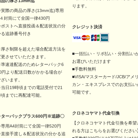
商品の厚さ13mm迄
ります。
◇実際の商品の厚さ(13mm迄)専用
A４封筒にて全国一律430円
◇ポストへ直接投函＆配送状況の分
クレジット決済
かる追跡番号付き
※厚さ制限を超えた場合配送方法を
■一括払い・リボ払い・分割払い
変更させていただきます。
お選びいただけます
※準速達配送のためレターパック6
■手数料無料
00円より配送日数がかかる場合が
■VISA/マスターカード/JCB/アメ
ございます。
カン・エキスプレスでのお支払い
※当日19時頃までの電話受付で21
可能です。
時頃までに再配達可能。
クロネコヤマト代金引換
レターパックプラス600円※追跡〇
【クロネコヤマト代金引換を希望
◇専用A4封筒にて全国一律520円
れる方はこちらをお選びください
◇直接手渡し＆配送状況の分かる追