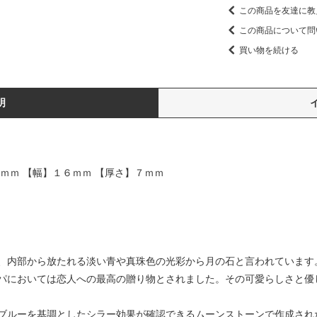
この商品を友達に教
この商品について問
買い物を続ける
明
ｍｍ 【幅】１６ｍｍ 【厚さ】７ｍｍ
、内部から放たれる淡い青や真珠色の光彩から月の石と言われています
パにおいては恋人への最高の贈り物とされました。その可愛らしさと優
ブルーを基調としたシラー効果が確認できるムーンストーンで作成され