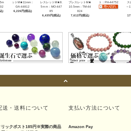
5m
ットM★11mm：
レスレットM★8.
ブレスレットM★
ト：PH-44752
ス
02
GA-44812
5ｍｍ：MO-447
10.5mm：TM-44
～1
込)
6,226円(税込)
85
824
6,435円(税込)
7,612円(税込)
17
配送・送料について
支払い方法について
クリックポスト185円※実際の商品
Amazon Pay