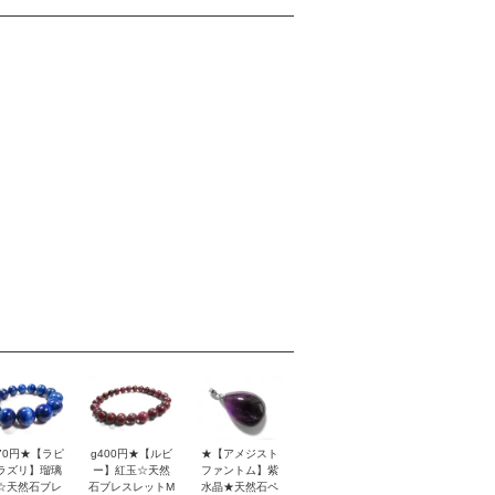
170円★【ラピ
g400円★【ルビ
★【アメジスト
ラズリ】瑠璃
ー】紅玉☆天然
ファントム】紫
☆天然石ブレ
石ブレスレットM
水晶★天然石ペ