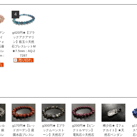
4
デン
g420円★【ブラ
イ
ックアクアマリ
クォ
ン】藍玉☆天然
石薔
石ブレスレットM
スレ
★7.5mm：AQ-2
mm：
7287
1
シル
g170円★【レッ
g300円★【ブラ
g200円★【ピン
稀少石★【フェ
g
】銀
ドガーデン】庭
ックムーンスト
クトルマリン】
ナカイト】★天
ス
スレ
園水晶ブレスレ
ーン】天然石ブ
電気石☆天然石
然石ペンダン
石