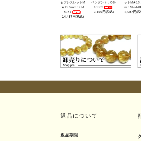
石ブレスレットM
ペンダント：OB-
ットM★10.
★12.5mm：C-4
45362
m：SR-448
5351
3,190円(税込)
8,657円(税
14,487円(税込)
返品について
返品期限