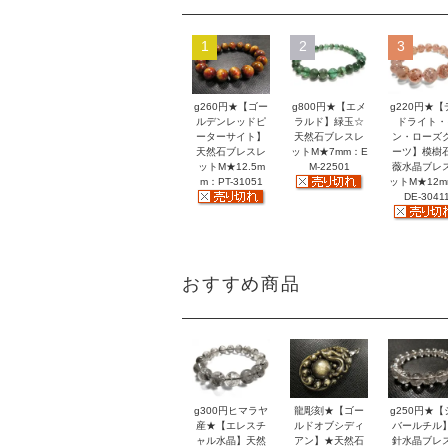
1
2
3
g260円★【ゴー
g800円★【エメ
g220円★【
ルデンレッドピ
ラルド】緑玉☆
ドライト・
ーターサイト】
天然石ブレスレ
ン・ローズ
天然石ブレスレ
ットM★7mm：E
ーツ】模樹
ットM★12.5m
M-22501
薇水晶ブレ
m：PT-31051
ットM★12
DE-3041
おすすめ商品
g300円ヒマラヤ
龍彫刻★【ゴー
g250円★【
産★【エレスチ
ルドオブシディ
バールチル
ャル水晶】天然
アン】★天然石
針水晶ブレ