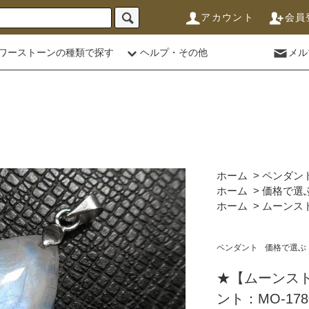
アカウント
会員
ワーストーンの種類で探す
ヘルプ・その他
メル
ホーム
>
ペンダン
ホーム
>
価格で選
ホーム
>
ムーンス
ペンダント
価格で選ぶ
★【ムーンス
ント：MO-178