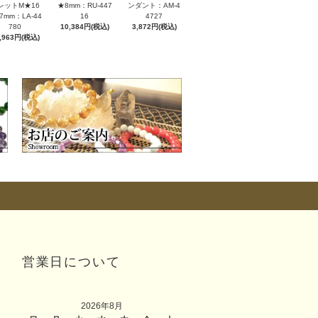
レットM★16
★8mm：RU-447
ンダント：AM-4
7mm：LA-44
16
4727
780
10,384円(税込)
3,872円(税込)
,963円(税込)
営業日について
2026年8月