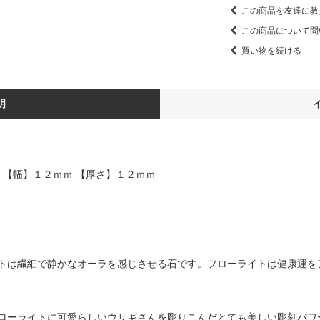
この商品を友達に教
この商品について問
買い物を続ける
明
 【幅】１２ｍｍ 【厚さ】１２ｍｍ
トは繊細で静かなオーラを感じさせる石です。フローライトは健康運を
ローライトに可愛らしいウサギさんを彫りこんだとても美しい彫刻パワ