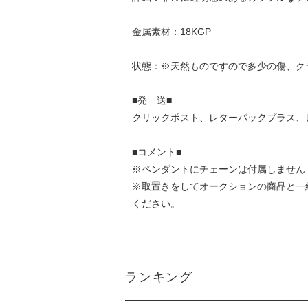
金属素材：18KGP
状態：※天然ものですので多少の傷、ク
■発 送■
クリックポスト、レターパックプラス、
■コメント■
※ペンダントにチェーンは付属しません
※取置きをして
オークション
の商品と一
ください。
ランキング