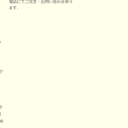
電話にてご注文・お問い合わせ承り
ます。
が
リ
が
さ
】
00