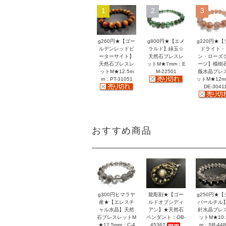
1
2
3
g260円★【ゴー
g800円★【エメ
g220円★【
ルデンレッドピ
ラルド】緑玉☆
ドライト・
ーターサイト】
天然石ブレスレ
ン・ローズ
天然石ブレスレ
ットM★7mm：E
ーツ】模樹
ットM★12.5m
M-22501
薇水晶ブレ
m：PT-31051
ットM★12
DE-3041
おすすめ商品
g300円ヒマラヤ
龍彫刻★【ゴー
g250円★【
産★【エレスチ
ルドオブシディ
バールチル
ャル水晶】天然
アン】★天然石
針水晶ブレ
石ブレスレットM
ペンダント：OB-
ットM★10.
★12.5mm：C-4
45362
m：SR-448