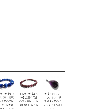
170円★【ラピ
g400円★【ルビ
★【アメジスト
ラズリ】瑠璃
ー】紅玉☆天然
ファントム】紫
☆天然石ブレ
石ブレスレットM
水晶★天然石ペ
レットM★16
★8mm：RU-447
ンダント：AM-4
7mm：LA-44
16
4727