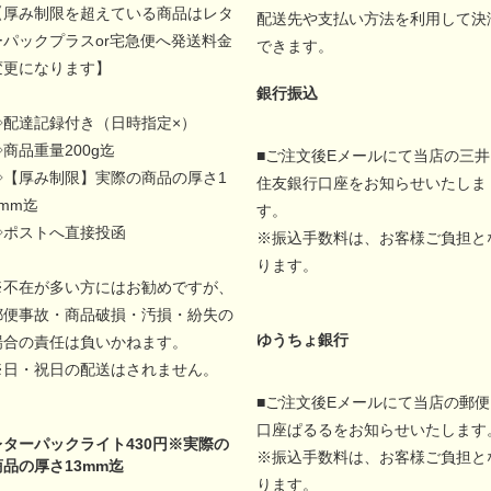
【厚み制限を超えている商品はレタ
配送先や支払い方法を利用して決
ーパックプラスor宅急便へ発送料金
できます。
変更になります】
銀行振込
◇配達記録付き（日時指定×）
◇商品重量200g迄
■ご注文後Eメールにて当店の三井
◇【厚み制限】実際の商品の厚さ1
住友銀行口座をお知らせいたしま
5mm迄
す。
◇ポストへ直接投函
※振込手数料は、お客様ご負担と
ります。
※不在が多い方にはお勧めですが、
郵便事故・商品破損・汚損・紛失の
ゆうちょ銀行
場合の責任は負いかねます。
※日・祝日の配送はされません。
■ご注文後Eメールにて当店の郵便
口座ぱるるをお知らせいたします
レターパックライト430円※実際の
※振込手数料は、お客様ご負担と
商品の厚さ13mm迄
ります。