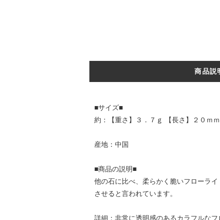
商品説
■サイズ■
約：【重さ】３．７ｇ 【長さ】２０ｍｍ
産地：中国
■商品の説明■
他の石に比べ、柔らかく脆いフローライ
させると言われています。
詳細：非常に透明感のあるカラフルなフ