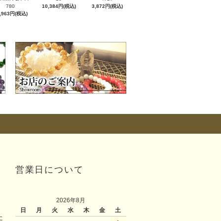
780
10,384円(税込)
3,872円(税込)
,963円(税込)
営業日について
2026年8月
日
月
火
水
木
金
土
た