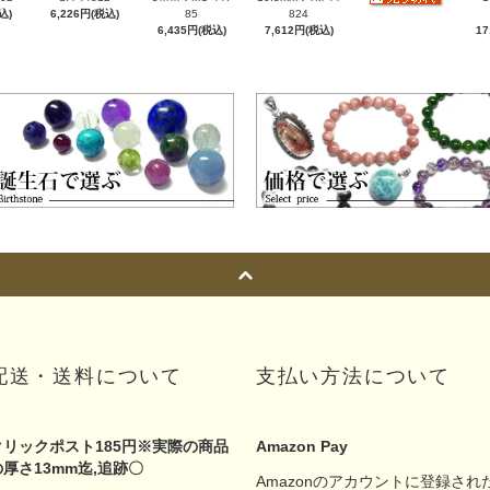
込)
6,226円(税込)
85
824
6,435円(税込)
7,612円(税込)
17
配送・送料について
支払い方法について
クリックポスト185円※実際の商品
Amazon Pay
の厚さ13mm迄,追跡〇
Amazonのアカウントに登録され