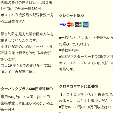
◇実際の商品の厚さ(13mm迄)専用
A４封筒にて全国一律430円
◇ポストへ直接投函＆配送状況の分
クレジット決済
かる追跡番号付き
※厚さ制限を超えた場合配送方法を
■一括払い・リボ払い・分割払い
変更させていただきます。
お選びいただけます
※準速達配送のためレターパック6
■手数料無料
00円より配送日数がかかる場合が
■VISA/マスターカード/JCB/アメ
ございます。
カン・エキスプレスでのお支払い
※当日19時頃までの電話受付で21
可能です。
時頃までに再配達可能。
クロネコヤマト代金引換
レターパックプラス600円※追跡〇
【クロネコヤマト代金引換を希望
◇専用A4封筒にて全国一律520円
れる方はこちらをお選びください
◇直接手渡し＆配送状況の分かる追
■手数料330円(※10万円以上は11
跡番号付き