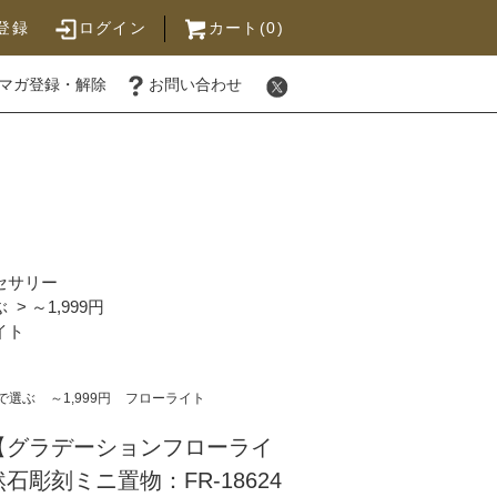
登録
ログイン
カート(0)
マガ登録・解除
お問い合わせ
セサリー
ぶ
>
～1,999円
イト
で選ぶ
～1,999円
フローライト
【グラデーションフローライ
石彫刻ミニ置物：FR-18624