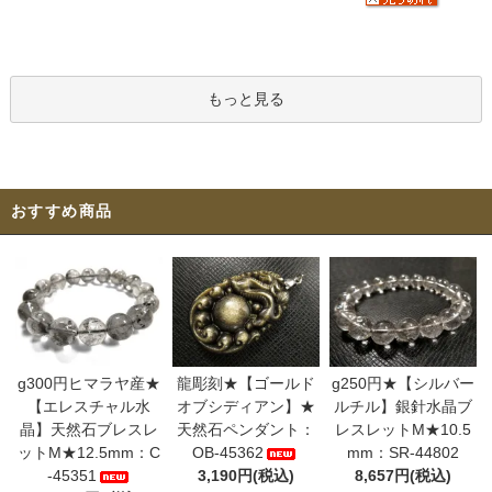
もっと見る
おすすめ商品
g300円ヒマラヤ産★
龍彫刻★【ゴールド
g250円★【シルバー
【エレスチャル水
オブシディアン】★
ルチル】銀針水晶ブ
晶】天然石ブレスレ
天然石ペンダント：
レスレットM★10.5
ットM★12.5mm：C
OB-45362
mm：SR-44802
-45351
3,190円(税込)
8,657円(税込)