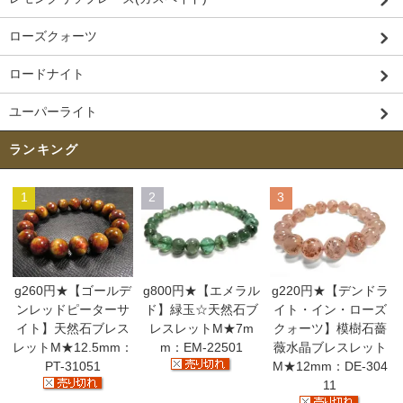
ローズクォーツ
ロードナイト
ユーパーライト
ランキング
1
2
3
g260円★【ゴールデ
g800円★【エメラル
g220円★【デンドラ
ンレッドピーターサ
ド】緑玉☆天然石ブ
イト・イン・ローズ
イト】天然石ブレス
レスレットM★7m
クォーツ】模樹石薔
レットM★12.5mm：
m：EM-22501
薇水晶ブレスレット
PT-31051
M★12mm：DE-304
11