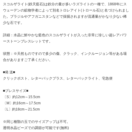
スコルザライト(鉄天藍石)は鉄分の量が多いラズライトの一種で、1868年にス
ウェーデンの鉱物学者によって別名トロレアイト(トロール石)と名づけられまし
た。ブラジルやアフガニスタンなどで採掘されますが流通量がかなり少ない稀
少な石です。
詳細：水晶に鮮やかな藍色のスコルザライトが入った非常に珍しい超レアパワ
ーストーンブレスレットです。
状態：※天然ものですので多少の傷、クラック、インクルージョン等がある場
合がありますご了承ください。
■発 送■
クリックポスト、レターパックプラス、レターパックライト、宅急便
■ブレスサイズ■
〔S〕約12cm～15.5cm
〔M〕約16cm～17.5cm
〔L〕約18cm～21.5cm
※同じ種類の玉でのサイズアップは不可。
透明水晶ビーズでの調節が可能です(無料)