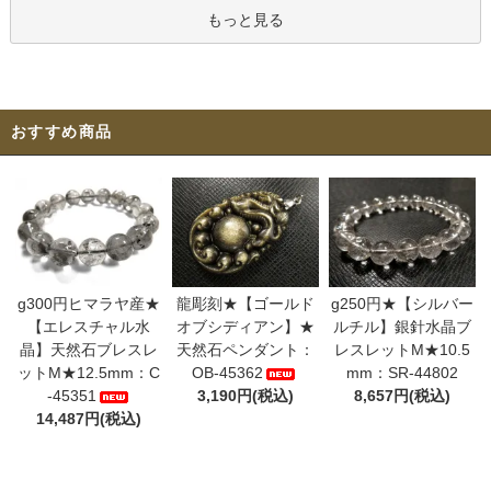
もっと見る
おすすめ商品
g300円ヒマラヤ産★
龍彫刻★【ゴールド
g250円★【シルバー
【エレスチャル水
オブシディアン】★
ルチル】銀針水晶ブ
晶】天然石ブレスレ
天然石ペンダント：
レスレットM★10.5
ットM★12.5mm：C
OB-45362
mm：SR-44802
-45351
3,190円(税込)
8,657円(税込)
14,487円(税込)