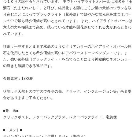
つ１０月の誕生石とされています。 中でもハイアライトオパールは和名を「玉
滴石（たまだれいし）」と呼び、結晶化する際にごく少量の天然のウランを取
り込むことによってブラックライト（紫外線）で鮮やかな蛍光色を放つオパー
ルの中で最も稀少価値が高いとされています。 また、ハイアライトオパールは
意志の力を極限まで高め、眠っている才能を開花させてくれる力があると言わ
れています。
詳細：一見するとまるで水晶のようなクリアカラーのハイアライトオパール原
石を使用したとても希少価値の高いレアパワーストーンペンダントです。ま
た、強い紫外線（ブラックライト）を当てることにより神秘的なネオンカラー
の輝きも確認できる逸品です。
金属素材：18KGP
状態：※天然ものですので多少の傷、クラック、インクルージョン等がある場
合がありますご了承ください。
■発 送■
クリックポスト、レターパックプラス、レターパックライト、宅急便
■コメント■
※ペンダントにチェーンは付属しません（別売り）