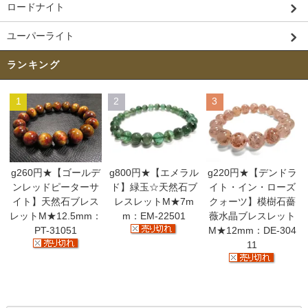
ロードナイト
ユーパーライト
ランキング
1
2
3
g260円★【ゴールデ
g800円★【エメラル
g220円★【デンドラ
ンレッドピーターサ
ド】緑玉☆天然石ブ
イト・イン・ローズ
イト】天然石ブレス
レスレットM★7m
クォーツ】模樹石薔
レットM★12.5mm：
m：EM-22501
薇水晶ブレスレット
PT-31051
M★12mm：DE-304
11