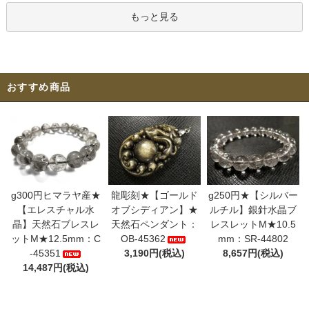
もっと見る
おすすめ商品
g300円ヒマラヤ産★
龍彫刻★【ゴールド
g250円★【シルバー
【エレスチャル水
オブシディアン】★
ルチル】銀針水晶ブ
晶】天然石ブレスレ
天然石ペンダント：
レスレットM★10.5
ットM★12.5mm：C
OB-45362
mm：SR-44802
-45351
3,190円(税込)
8,657円(税込)
14,487円(税込)