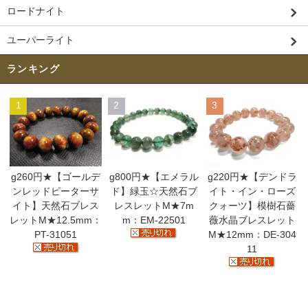
ロードナイト
ユーパーライト
ランキング
1
2
3
g260円★【ゴールデ
g800円★【エメラル
g220円★【デンドラ
ンレッドピーターサ
ド】緑玉☆天然石ブ
イト・イン・ローズ
イト】天然石ブレス
レスレットM★7m
クォーツ】模樹石薔
レットM★12.5mm：
m：EM-22501
薇水晶ブレスレット
PT-31051
M★12mm：DE-304
11