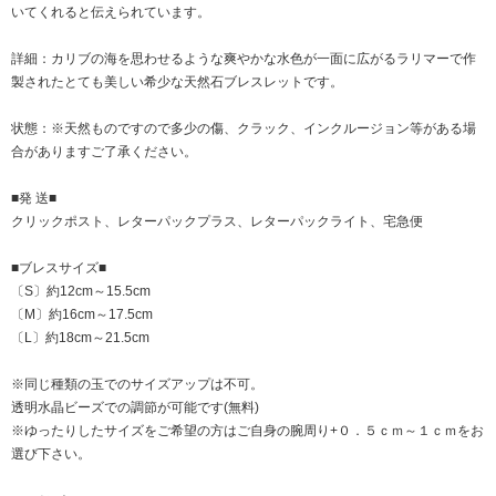
いてくれると伝えられています。
詳細：カリブの海を思わせるような爽やかな水色が一面に広がるラリマーで作
製されたとても美しい希少な天然石ブレスレットです。
状態：※天然ものですので多少の傷、クラック、インクルージョン等がある場
合がありますご了承ください。
■発 送■
クリックポスト、レターパックプラス、レターパックライト、宅急便
■ブレスサイズ■
〔S〕約12cm～15.5cm
〔M〕約16cm～17.5cm
〔L〕約18cm～21.5cm
※同じ種類の玉でのサイズアップは不可。
透明水晶ビーズでの調節が可能です(無料)
※ゆったりしたサイズをご希望の方はご自身の腕周り+０．５ｃｍ～１ｃｍをお
選び下さい。