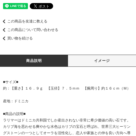
この商品を友達に教える
この商品について問い合わせる
買い物を続ける
商品説明
イメージ
■サイズ■
約：【重さ】１６．９ｇ 【玉径】７．５ｍｍ 【腕周り】約１６ｃｍ（Ｍ）
産地：ドミニカ
■商品の説明■
ラリマーはドミニカ共和国でしか産出されない非常に希少価値の高い石です。
カリブ海を思わせる爽やかな水色はカリブの宝石と呼ばれ、世界三大ヒーリン
グストーンの一つとしてオーラを活性化し、恋人や家族との仲を良い方向へ導