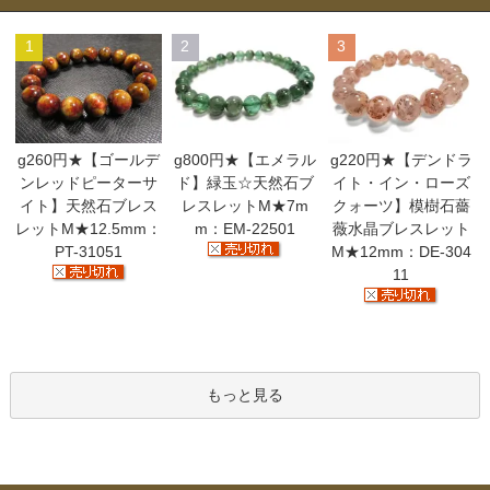
1
2
3
g260円★【ゴールデ
g800円★【エメラル
g220円★【デンドラ
ンレッドピーターサ
ド】緑玉☆天然石ブ
イト・イン・ローズ
イト】天然石ブレス
レスレットM★7m
クォーツ】模樹石薔
レットM★12.5mm：
m：EM-22501
薇水晶ブレスレット
PT-31051
M★12mm：DE-304
11
もっと見る