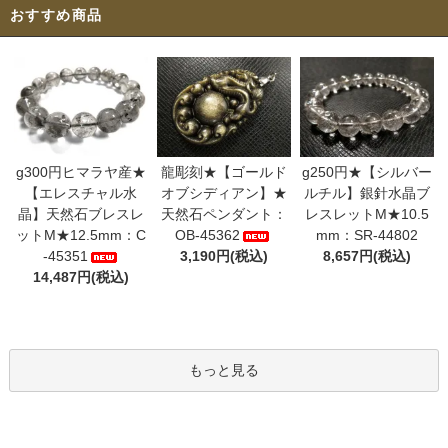
おすすめ商品
g300円ヒマラヤ産★
龍彫刻★【ゴールド
g250円★【シルバー
【エレスチャル水
オブシディアン】★
ルチル】銀針水晶ブ
晶】天然石ブレスレ
天然石ペンダント：
レスレットM★10.5
ットM★12.5mm：C
OB-45362
mm：SR-44802
-45351
3,190円(税込)
8,657円(税込)
14,487円(税込)
もっと見る