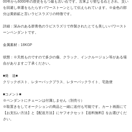
00年から6000年の歴史をもつ最も古い石です。古来より聖なる石とされ、災い
を回避し幸運をもたらすパワーストーンとして伝えられています。※金色の部
分は黄鉄鉱と言いラピスラズリの特徴です。
詳細：深みのある群青色のラピスラズリで作製されたとても美しいパワースト
ーンペンダントです。
金属素材：18KGP
状態：※天然ものですので多少の傷、クラック、インクルージョン等がある場
合がありますご了承ください。
■発 送■
クリックポスト、レターパックプラス、レターパックライト、宅急便
■コメント■
※ペンダントにチェーンは付属しません（別売り）
※取置きをして
オークション
の商品と一緒に送付も可能です。カート画面にて
【お支払い方法】と【配送方法】にヤフオクセット【送料無料】をお選びくだ
さい。