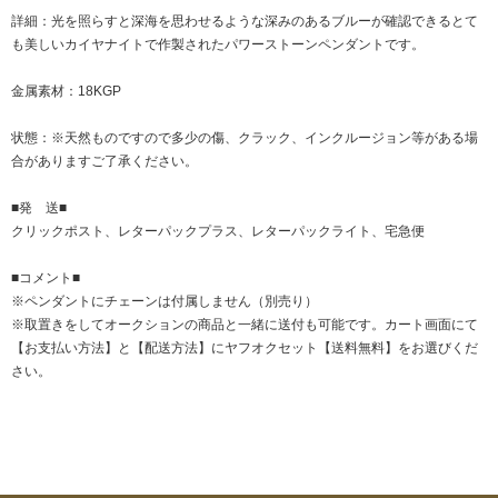
詳細：光を照らすと深海を思わせるような深みのあるブルーが確認できるとて
も美しいカイヤナイトで作製されたパワーストーンペンダントです。
金属素材：18KGP
状態：※天然ものですので多少の傷、クラック、インクルージョン等がある場
合がありますご了承ください。
■発 送■
クリックポスト、レターパックプラス、レターパックライト、宅急便
■コメント■
※ペンダントにチェーンは付属しません（別売り）
※取置きをして
オークション
の商品と一緒に送付も可能です。カート画面にて
【お支払い方法】と【配送方法】にヤフオクセット【送料無料】をお選びくだ
さい。