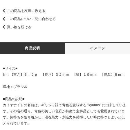
この商品を友達に教える
この商品について問い合わせる
買い物を続ける
商品説明
イメージ
■サイズ■
約：【重さ】６．２ｇ 【長さ】３２ｍｍ 【幅】１９ｍｍ 【厚み】５ｍｍ
産地：ブラジル
■商品の説明■
カイヤナイトの名前は、ギリシャ語で青色を意味する "kyanos" に由来していま
す。その名の通り、青色の美しい色彩が特徴で宝飾品としても愛用されていま
す。気持ちを落ち着かせ、潜在能力・創造力を発揮したい時に持つとよいと伝
えられています。