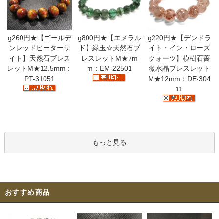
g260円★【ゴールデ
g800円★【エメラル
g220円★【デンドラ
ンレッドピーターサ
ド】緑玉☆天然石ブ
イト・イン・ローズ
イト】天然石ブレス
レスレットM★7m
クォーツ】模樹石薔
レットM★12.5mm：
m：EM-22501
薇水晶ブレスレット
PT-31051
M★12mm：DE-304
11
もっと見る
おすすめ商品