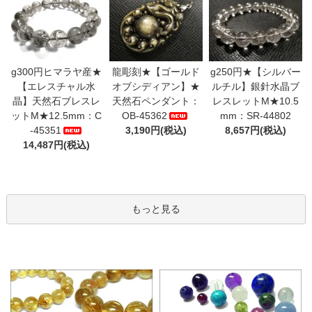
g300円ヒマラヤ産★
龍彫刻★【ゴールド
g250円★【シルバー
【エレスチャル水
オブシディアン】★
ルチル】銀針水晶ブ
晶】天然石ブレスレ
天然石ペンダント：
レスレットM★10.5
ットM★12.5mm：C
OB-45362
mm：SR-44802
-45351
3,190円(税込)
8,657円(税込)
14,487円(税込)
もっと見る