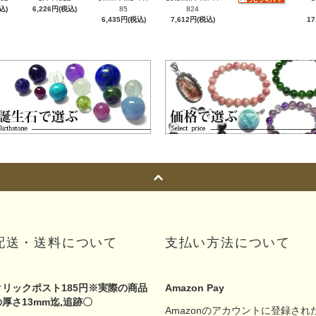
込)
6,226円(税込)
85
824
6,435円(税込)
7,612円(税込)
17
配送・送料について
支払い方法について
クリックポスト185円※実際の商品
Amazon Pay
の厚さ13mm迄,追跡〇
Amazonのアカウントに登録され