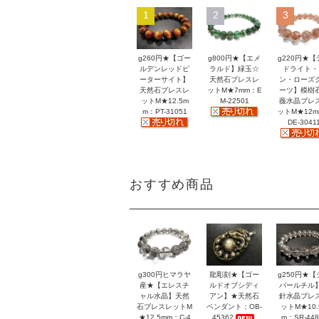
1
2
3
g260円★【ゴー
g800円★【エメ
g220円★【
ルデンレッドピ
ラルド】緑玉☆
ドライト・
ーターサイト】
天然石ブレスレ
ン・ローズ
天然石ブレスレ
ットM★7mm：E
ーツ】模樹
ットM★12.5m
M-22501
薇水晶ブレ
m：PT-31051
ットM★12
DE-3041
おすすめ商品
g300円ヒマラヤ
龍彫刻★【ゴー
g250円★【
産★【エレスチ
ルドオブシディ
バールチル
ャル水晶】天然
アン】★天然石
針水晶ブレ
石ブレスレットM
ペンダント：OB-
ットM★10.
★12.5mm：C-4
45362
m：SR-448