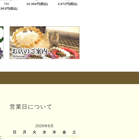
780
10,384円(税込)
3,872円(税込)
,963円(税込)
営業日について
2026年8月
日
月
火
水
木
金
土
た