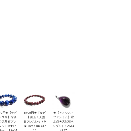
170円★【ラピ
g400円★【ルビ
★【アメジスト
ラズリ】瑠璃
ー】紅玉☆天然
ファントム】紫
☆天然石ブレ
石ブレスレットM
水晶★天然石ペ
レットM★16
★8mm：RU-447
ンダント：AM-4
7mm：LA-44
16
4727