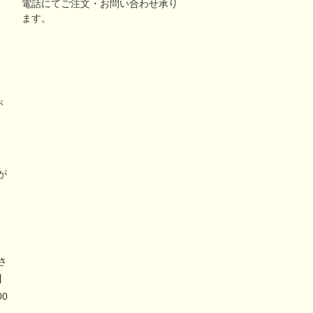
電話にてご注文・お問い合わせ承り
ます。
が
リ
が
さ
】
00