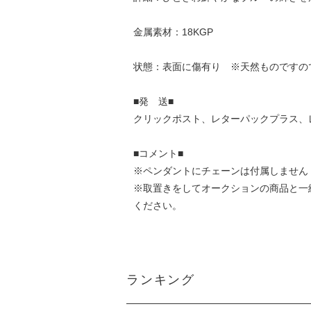
金属素材：18KGP
状態：表面に傷有り ※天然ものですの
■発 送■
クリックポスト、レターパックプラス、
■コメント■
※ペンダントにチェーンは付属しません
※取置きをして
オークション
の商品と一
ください。
ランキング