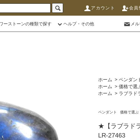
アカウント
会員
ワーストーンの種類で探す
ヘルプ・その他
メル
ホーム
>
ペンダン
ホーム
>
価格で選
ホーム
>
ラブラド
ペンダント
価格で選ぶ
★【ラブラド
LR-27463