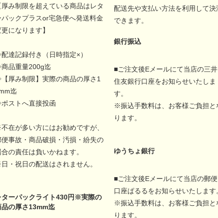
【厚み制限を超えている商品はレタ
配送先や支払い方法を利用して決
ーパックプラスor宅急便へ発送料金
できます。
変更になります】
銀行振込
◇配達記録付き（日時指定×）
◇商品重量200g迄
■ご注文後Eメールにて当店の三井
◇【厚み制限】実際の商品の厚さ1
住友銀行口座をお知らせいたしま
5mm迄
す。
◇ポストへ直接投函
※振込手数料は、お客様ご負担と
ります。
※不在が多い方にはお勧めですが、
郵便事故・商品破損・汚損・紛失の
ゆうちょ銀行
場合の責任は負いかねます。
※日・祝日の配送はされません。
■ご注文後Eメールにて当店の郵便
口座ぱるるをお知らせいたします
レターパックライト430円※実際の
※振込手数料は、お客様ご負担と
商品の厚さ13mm迄
ります。