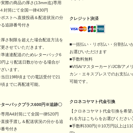
◇実際の商品の厚さ(13mm迄)専用
A４封筒にて全国一律430円
◇ポストへ直接投函＆配送状況の分
クレジット決済
かる追跡番号付き
※厚さ制限を超えた場合配送方法を
■一括払い・リボ払い・分割払い
変更させていただきます。
お選びいただけます
※準速達配送のためレターパック6
■手数料無料
00円より配送日数がかかる場合が
■VISA/マスターカード/JCB/アメ
ございます。
カン・エキスプレスでのお支払い
※当日19時頃までの電話受付で21
可能です。
時頃までに再配達可能。
クロネコヤマト代金引換
レターパックプラス600円※追跡〇
【クロネコヤマト代金引換を希望
◇専用A4封筒にて全国一律520円
れる方はこちらをお選びください
◇直接手渡し＆配送状況の分かる追
■手数料330円(※10万円以上は11
跡番号付き