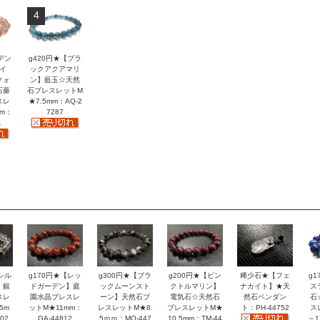
4
デン
g420円★【ブラ
イ
ックアクアマリ
クォ
ン】藍玉☆天然
石薔
石ブレスレットM
スレ
★7.5mm：AQ-2
mm：
7287
1
シル
g170円★【レッ
g300円★【ブラ
g200円★【ピン
稀少石★【フェ
g
】銀
ドガーデン】庭
ックムーンスト
クトルマリン】
ナカイト】★天
ス
スレ
園水晶ブレスレ
ーン】天然石ブ
電気石☆天然石
然石ペンダン
石
5m
ットM★11mm：
レスレットM★8.
ブレスレットM★
ト：PH-44752
ス
02
GA-44812
5ｍｍ：MO-447
10.5mm：TM-44
～1