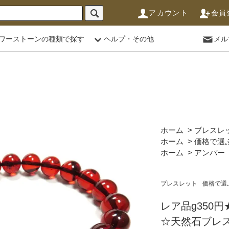
アカウント
会員
ワーストーンの種類で探す
ヘルプ・その他
メル
ホーム
>
ブレスレ
ホーム
>
価格で選
ホーム
>
アンバー
ブレスレット
価格で選
レア品g350
☆天然石ブレスレ