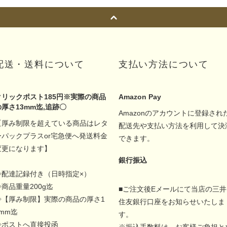
配送・送料について
支払い方法について
クリックポスト185円※実際の商品
Amazon Pay
の厚さ13mm迄,追跡〇
Amazonのアカウントに登録され
【厚み制限を超えている商品はレタ
配送先や支払い方法を利用して決
ーパックプラスor宅急便へ発送料金
できます。
変更になります】
銀行振込
◇配達記録付き（日時指定×）
◇商品重量200g迄
■ご注文後Eメールにて当店の三井
◇【厚み制限】実際の商品の厚さ1
住友銀行口座をお知らせいたしま
5mm迄
す。
◇ポストへ直接投函