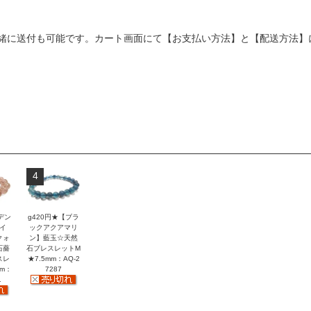
緒に送付も可能です。カート画面にて【お支払い方法】と【配送方法】
4
デン
g420円★【ブラ
イ
ックアクアマリ
クォ
ン】藍玉☆天然
石薔
石ブレスレットM
スレ
★7.5mm：AQ-2
mm：
7287
1