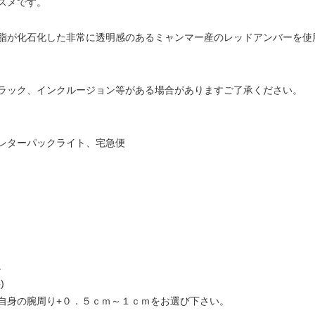
スメです。
脂が化石化した非常に透明感のあるミャンマー産のレッドアンバーを使
ラック、インクルージョン等がある場合がありますご了承ください。
レターパックライト、宅急便
。
)
自身の腕周り+０．５ｃｍ～１ｃｍをお選び下さい。