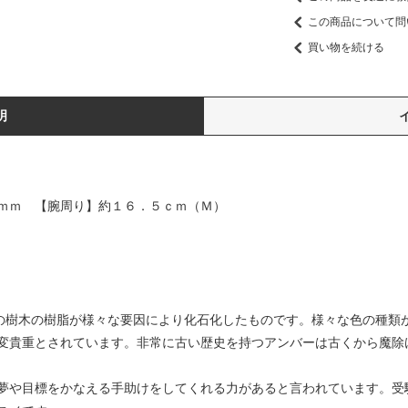
この商品について問
買い物を続ける
明
ｍｍ 【腕周り】約１６．５ｃｍ（Ｍ）
前の樹木の樹脂が様々な要因により化石化したものです。様々な色の種類
変貴重とされています。非常に古い歴史を持つアンバーは古くから魔除
夢や目標をかなえる手助けをしてくれる力があると言われています。受