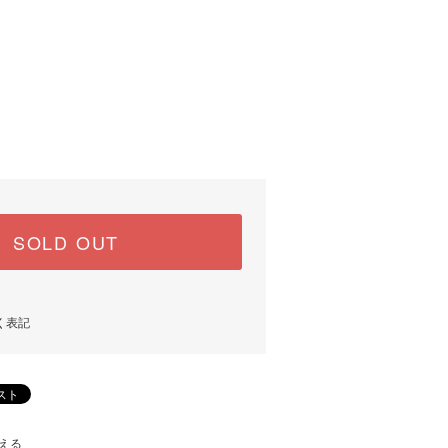
SOLD OUT
く表記
える