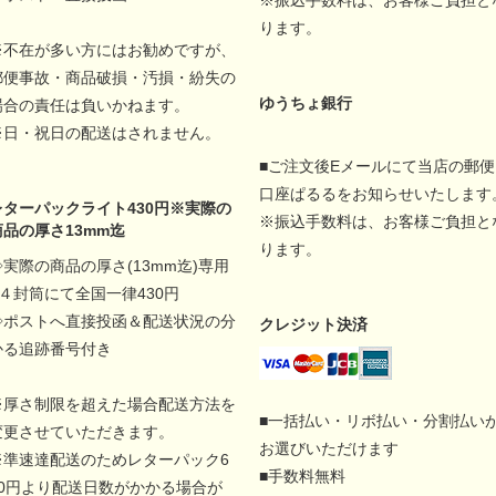
※振込手数料は、お客様ご負担と
ります。
※不在が多い方にはお勧めですが、
郵便事故・商品破損・汚損・紛失の
ゆうちょ銀行
場合の責任は負いかねます。
※日・祝日の配送はされません。
■ご注文後Eメールにて当店の郵便
口座ぱるるをお知らせいたします
レターパックライト430円※実際の
※振込手数料は、お客様ご負担と
商品の厚さ13mm迄
ります。
◇実際の商品の厚さ(13mm迄)専用
A４封筒にて全国一律430円
◇ポストへ直接投函＆配送状況の分
クレジット決済
かる追跡番号付き
※厚さ制限を超えた場合配送方法を
■一括払い・リボ払い・分割払い
変更させていただきます。
お選びいただけます
※準速達配送のためレターパック6
■手数料無料
00円より配送日数がかかる場合が