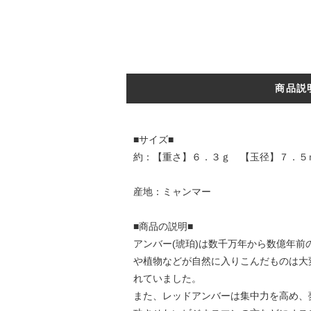
商品説
■サイズ■
約：【重さ】６．３ｇ 【玉径】７．５
産地：ミャンマー
■商品の説明■
アンバー(琥珀)は数千万年から数億年
や植物などが自然に入りこんだものは大
れていました。
また、レッドアンバーは集中力を高め、