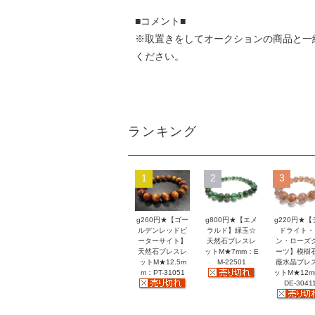
■コメント■
※取置きをして
オークション
の商品と一
ください。
ランキング
1
2
3
g260円★【ゴー
g800円★【エメ
g220円★【
ルデンレッドピ
ラルド】緑玉☆
ドライト・
ーターサイト】
天然石ブレスレ
ン・ローズ
天然石ブレスレ
ットM★7mm：E
ーツ】模樹
ットM★12.5m
M-22501
薇水晶ブレ
m：PT-31051
ットM★12
DE-3041