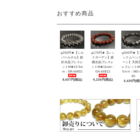
おすすめ商品
g250円★【シル
g170円★【レッ
g300円★【
バールチル】銀
ドガーデン】庭
ックムーン
針水晶ブレスレ
園水晶ブレスレ
ーン】天然
ットM★10.5m
ットM★11mm：
レスレットM
m：SR-44802
GA-44812
5ｍｍ：MO-
85
8,657円(税込)
6,226円(税込)
6,435円(税