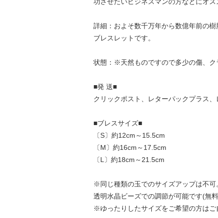
功させたいビジネスマンの方などにオス
詳細：およそ数千万年から数億年前の樹
ブレスレットです。
状態：※天然ものですので多少の傷、ク
■発 送■
クリックポスト、レターパックプラス、
■ブレスサイズ■
〔S〕約12cm～15.5cm
〔M〕約16cm～17.5cm
〔L〕約18cm～21.5cm
※同じ種類の玉でのサイズアップは不可
透明水晶ビーズでの調節が可能です(無料
※ゆったりしたサイズをご希望の方はご