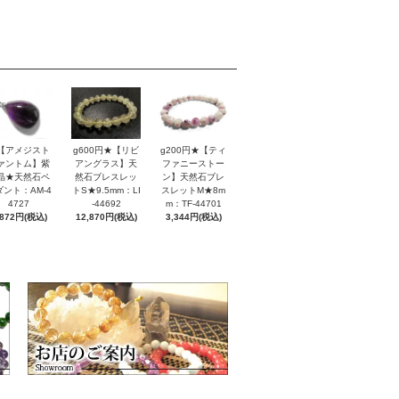
【アメジスト
g600円★【リビ
g200円★【ティ
ァントム】紫
アングラス】天
ファニーストー
晶★天然石ペ
然石ブレスレッ
ン】天然石ブレ
ダント：AM-4
トS★9.5mm：LI
スレットM★8m
4727
-44692
m：TF-44701
,872円(税込)
12,870円(税込)
3,344円(税込)