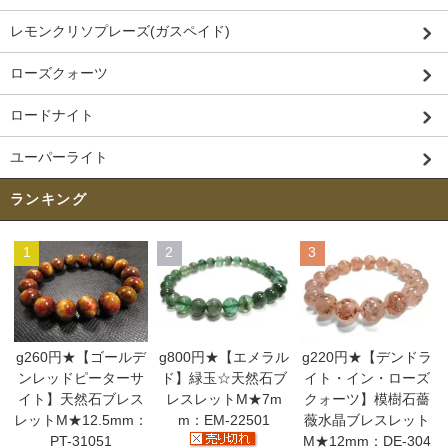
レモンクリソプレーズ(ガスペイド)
ローズクォーツ
ロードナイト
ユーパーライト
ランキング
1
2
3
g260円★【ゴールデ
g800円★【エメラル
g220円★【デンドラ
ンレッドピーターサ
ド】緑玉☆天然石ブ
イト・イン・ローズ
イト】天然石ブレス
レスレットM★7m
クォーツ】模樹石薔
レットM★12.5mm：
m：EM-22501
薇水晶ブレスレット
PT-31051
M★12mm：DE-304