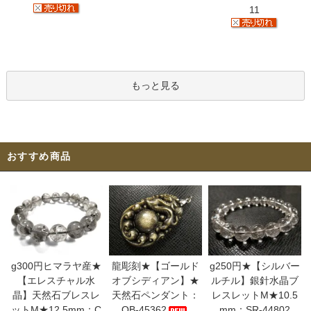
11
もっと見る
おすすめ商品
g300円ヒマラヤ産★
龍彫刻★【ゴールド
g250円★【シルバー
【エレスチャル水
オブシディアン】★
ルチル】銀針水晶ブ
晶】天然石ブレスレ
天然石ペンダント：
レスレットM★10.5
ットM★12.5mm：C
OB-45362
mm：SR-44802