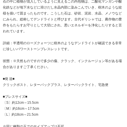
石の中に植物が混入しているように見えるこの内包物は、二酸化マンガンや酸
化鉄などが地下水などに溶けだし水晶内部に染みこんでいき、樹木のような紋
様を描いて固まったものです。こうした石は、砂岩、泥岩、水晶、メノウなど
にみられ、総称してデンドライトと呼びます。古代ギリシャでは、農作物の豊
作をもたらすお守りとして大切にされ、悪いエネルギーを浄化したりすると言
われています。
詳細：半透明のローズクォーツに樹木のようなデンドライトが確認できる非常
に珍しいパワーストーンブレスレットです。
状態：※天然ものですので多少の傷、クラック、インクルージョン等がある場
合がありますご了承ください。
■発 送■
クリックポスト、レターパックプラス、レターパックライト、宅急便
■ブレスサイズ■
〔S〕約12cm～15.5cm
〔M〕約16cm～17.5cm
〔L〕約18cm～21.5cm
※同じ種類の玉でのサイズアップは不可。