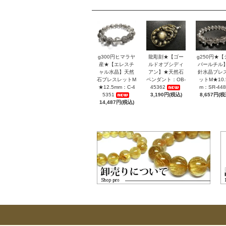
g300円ヒマラヤ
龍彫刻★【ゴー
g250円★【
産★【エレスチ
ルドオブシディ
バールチル
ャル水晶】天然
アン】★天然石
針水晶ブレ
石ブレスレットM
ペンダント：OB-
ットM★10.
★12.5mm：C-4
45362
m：SR-448
5351
3,190円(税込)
8,657円(税
14,487円(税込)