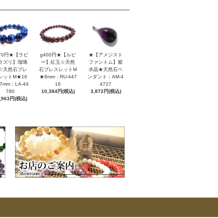
170円★【ラピ
g400円★【ルビ
★【アメジスト
ラズリ】瑠璃
ー】紅玉☆天然
ファントム】紫
☆天然石ブレ
石ブレスレットM
水晶★天然石ペ
レットM★16
★8mm：RU-447
ンダント：AM-4
7mm：LA-44
16
4727
780
10,384円(税込)
3,872円(税込)
,963円(税込)