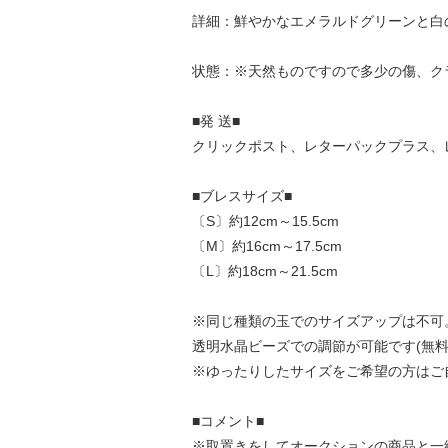
詳細：鮮やかなエメラルドグリーンと白
状態：※天然ものですので多少の傷、ク
■発 送■
クリックポスト、レターパックプラス、
■ブレスサイズ■
〔S〕約12cm～15.5cm
〔M〕約16cm～17.5cm
〔L〕約18cm～21.5cm
※同じ種類の玉でのサイズアップは不可
透明水晶ビーズでの調節が可能です(無料
※ゆったりしたサイズをご希望の方はご
■コメント■
※取置きをして
オークション
の商品と一