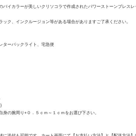
のバイカラーが美しいクリソコラで作成されたパワーストーンブレスレ
ラック、インクルージョン等がある場合がありますご了承ください。
レターパックライト、宅急便
。
)
自身の腕周り+０．５ｃｍ～１ｃｍをお選び下さい。
緒に送付も可能です。カート画面にて【お支払い方法】と【配送方法】