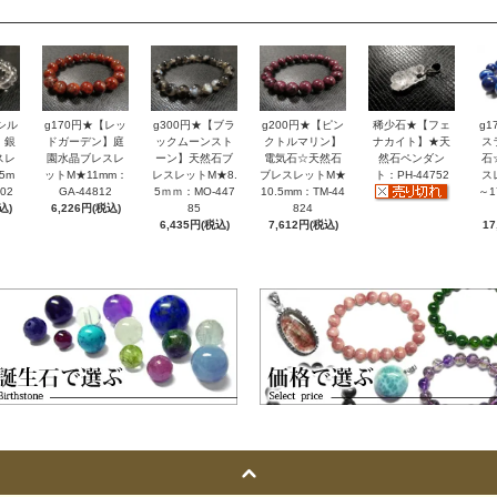
シル
g170円★【レッ
g300円★【ブラ
g200円★【ピン
稀少石★【フェ
g
】銀
ドガーデン】庭
ックムーンスト
クトルマリン】
ナカイト】★天
ス
スレ
園水晶ブレスレ
ーン】天然石ブ
電気石☆天然石
然石ペンダン
石
5m
ットM★11mm：
レスレットM★8.
ブレスレットM★
ト：PH-44752
ス
02
GA-44812
5ｍｍ：MO-447
10.5mm：TM-44
～1
込)
6,226円(税込)
85
824
6,435円(税込)
7,612円(税込)
17