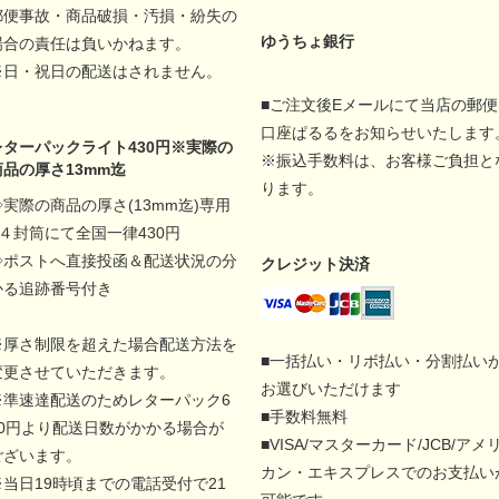
郵便事故・商品破損・汚損・紛失の
ゆうちょ銀行
場合の責任は負いかねます。
※日・祝日の配送はされません。
■ご注文後Eメールにて当店の郵便
口座ぱるるをお知らせいたします
レターパックライト430円※実際の
※振込手数料は、お客様ご負担と
商品の厚さ13mm迄
ります。
◇実際の商品の厚さ(13mm迄)専用
A４封筒にて全国一律430円
◇ポストへ直接投函＆配送状況の分
クレジット決済
かる追跡番号付き
※厚さ制限を超えた場合配送方法を
■一括払い・リボ払い・分割払い
変更させていただきます。
お選びいただけます
※準速達配送のためレターパック6
■手数料無料
00円より配送日数がかかる場合が
■VISA/マスターカード/JCB/アメ
ございます。
カン・エキスプレスでのお支払い
※当日19時頃までの電話受付で21