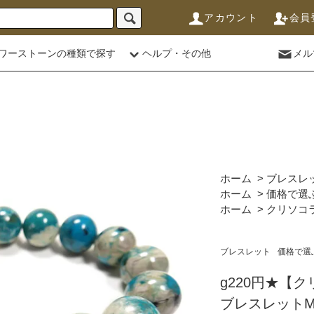
アカウント
会員
ワーストーンの種類で探す
ヘルプ・その他
メル
ホーム
>
ブレスレ
ホーム
>
価格で選
ホーム
>
クリソコ
ブレスレット
価格で選
g220円★【
ブレスレットM★1