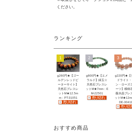
ください。
ランキング
1
2
3
g260円★【ゴー
g800円★【エメ
g220円★【
ルデンレッドピ
ラルド】緑玉☆
ドライト・
ーターサイト】
天然石ブレスレ
ン・ローズ
天然石ブレスレ
ットM★7mm：E
ーツ】模樹
ットM★12.5m
M-22501
薇水晶ブレ
m：PT-31051
ットM★12
DE-3041
おすすめ商品