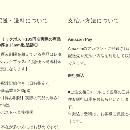
配送・送料について
支払い方法について
クリックポスト185円※実際の商品
Amazon Pay
の厚さ13mm迄,追跡〇
Amazonのアカウントに登録され
【厚み制限を超えている商品はレタ
配送先や支払い方法を利用して決
ーパックプラスor宅急便へ発送料金
できます。
変更になります】
銀行振込
◇配達記録付き（日時指定×）
◇商品重量200g迄
■ご注文後Eメールにて当店の三井
◇【厚み制限】実際の商品の厚さ1
住友銀行口座をお知らせいたしま
5mm迄
す。
◇ポストへ直接投函
※振込手数料は、お客様ご負担と
ります。
※不在が多い方にはお勧めですが、