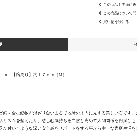
この商品を友達に教
この商品について問
買い物を続ける
明
ｍｍ 【腕周り】約１７ｃｍ（M）
ど銅を含む鉱物が混ざり合いまるで地球のように見える美しい石です。
活リズムを整えたり、慈しむ気持ちを自然と高めて人間関係を円満なも
足が付いたような深い安心感をサポートをする事から幸せな家庭生活を