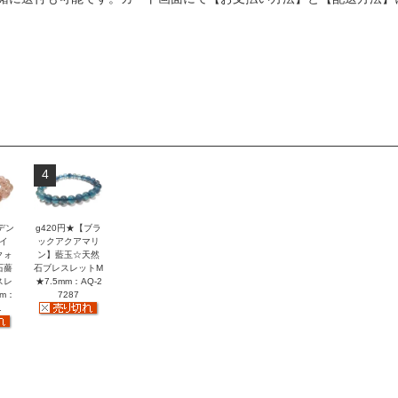
4
デン
g420円★【ブラ
イ
ックアクアマリ
クォ
ン】藍玉☆天然
石薔
石ブレスレットM
スレ
★7.5mm：AQ-2
mm：
7287
1