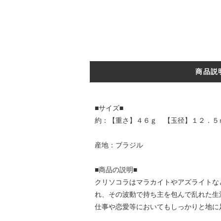
商品説
■サイズ■
約：【重さ】４６ｇ 【玉径】１２．５
産地：ブラジル
■商品の説明■
クリソコラはマラカイトやアズライトな
れ、その波動で持ち主を包んで乱れた生
仕事や恋愛等においてもしっかりと地に