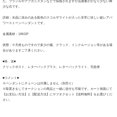
た。ブラジルやアフガニスタンなどで採掘されますが流通量がかなり少ない稀
少な石です。
詳細：水晶に深みのある藍色のスコルザライトが入った非常に珍しい超レアパ
ワーストーンペンダントです。
金属素材：18KGP
状態：※天然ものですので多少の傷、クラック、インクルージョン等がある場
合がありますご了承ください。
■発 送■
クリックポスト、レターパックプラス、レターパックライト、宅急便
■コメント■
※ペンダントにチェーンは付属しません（別売り）
※取置きをして
オークション
の商品と一緒に送付も可能です。カート画面にて
【お支払い方法】と【配送方法】にヤフオクセット【送料無料】をお選びくだ
さい。