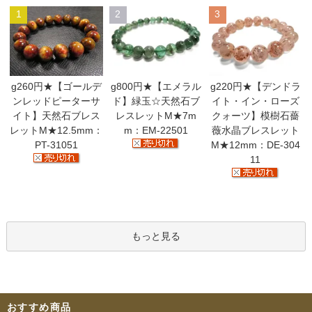
1
2
3
g260円★【ゴールデ
g800円★【エメラル
g220円★【デンドラ
ンレッドピーターサ
ド】緑玉☆天然石ブ
イト・イン・ローズ
イト】天然石ブレス
レスレットM★7m
クォーツ】模樹石薔
レットM★12.5mm：
m：EM-22501
薇水晶ブレスレット
PT-31051
M★12mm：DE-304
11
もっと見る
おすすめ商品