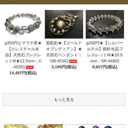
g300円ヒマラヤ産★
龍彫刻★【ゴールド
g250円★【シルバー
【エレスチャル水
オブシディアン】★
ルチル】銀針水晶ブ
晶】天然石ブレスレ
天然石ペンダント：
レスレットM★10.5
ットM★12.5mm：C
OB-45362
mm：SR-44802
-45351
3,190円(税込)
8,657円(税込)
14,487円(税込)
もっと見る