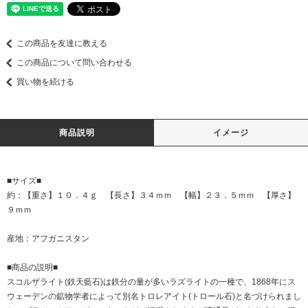
この商品を友達に教える
この商品について問い合わせる
買い物を続ける
商品説明
イメージ
■サイズ■
約：【重さ】１０．４ｇ 【長さ】３４ｍｍ 【幅】２３．５ｍｍ 【厚さ】
９ｍｍ
産地：アフガニスタン
■商品の説明■
スコルザライト(鉄天藍石)は鉄分の量が多いラズライトの一種で、1868年にス
ウェーデンの鉱物学者によって別名トロレアイト(トロール石)と名づけられまし