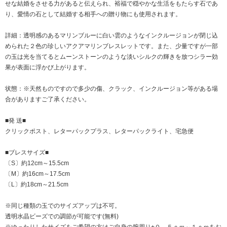
せな結婚をさせる力があると伝えられ、裕福で穏やかな生活をもたらす石であ
り、愛情の石として結婚する相手への贈り物にも使用されます。
詳細：透明感のあるマリンブルーに白い雲のようなインクルージョンが閉じ込
められた２色の珍しいアクアマリンブレスレットです。また、少量ですが一部
の玉は光を当てるとムーンストーンのような淡いシルクの輝きを放つシラー効
果が表面に浮かび上がります。
状態：※天然ものですので多少の傷、クラック、インクルージョン等がある場
合がありますご了承ください。
■発 送■
クリックポスト、レターパックプラス、レターパックライト、宅急便
■ブレスサイズ■
〔S〕約12cm～15.5cm
〔M〕約16cm～17.5cm
〔L〕約18cm～21.5cm
※同じ種類の玉でのサイズアップは不可。
透明水晶ビーズでの調節が可能です(無料)
※ゆったりしたサイズをご希望の方はご自身の腕周り+０．５ｃｍ～１ｃｍをお