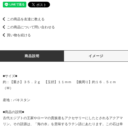
この商品を友達に教える
この商品について問い合わせる
買い物を続ける
商品説明
イメージ
■サイズ■
約：【重さ】３５．２ｇ 【玉径】１１ｍｍ 【腕周り】約１６．５ｃｍ
（Ｍ）
産地：パキスタン
■商品の説明■
古代エジプトの王家やローマの貴族達もアクセサリーにしたとされるアクアマ
リン。その語源は、「海の水」を意味するラテン語にあたります。この石は幸