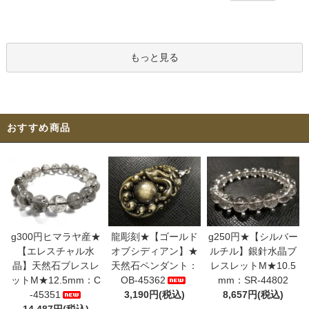
もっと見る
おすすめ商品
g300円ヒマラヤ産★
龍彫刻★【ゴールド
g250円★【シルバー
【エレスチャル水
オブシディアン】★
ルチル】銀針水晶ブ
晶】天然石ブレスレ
天然石ペンダント：
レスレットM★10.5
ットM★12.5mm：C
OB-45362
mm：SR-44802
-45351
3,190円(税込)
8,657円(税込)
14,487円(税込)