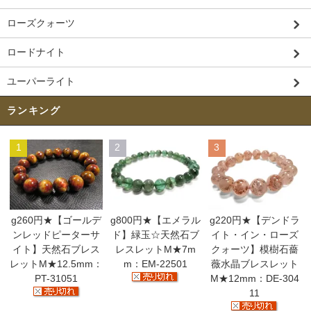
ローズクォーツ
ロードナイト
ユーパーライト
ランキング
1
2
3
g260円★【ゴールデ
g800円★【エメラル
g220円★【デンドラ
ンレッドピーターサ
ド】緑玉☆天然石ブ
イト・イン・ローズ
イト】天然石ブレス
レスレットM★7m
クォーツ】模樹石薔
レットM★12.5mm：
m：EM-22501
薇水晶ブレスレット
PT-31051
M★12mm：DE-304
11