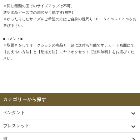
※同じ種類の玉でのサイズアップは不可。
透明水晶ビーズでの調節が可能です(無料)
※ゆったりしたサイズをご希望の方はご自身の腕周り+０．５ｃｍ～１ｃｍをお
選び下さい。
■コメント■
※取置きをして
オークション
の商品と一緒に送付も可能です。カート画面にて
【お支払い方法】と【配送方法】にヤフオクセット【送料無料】をお選びくだ
さい。
カテゴリーから探す
ペンダント
ブレスレット
球