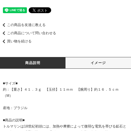
この商品を友達に教える
この商品について問い合わせる
買い物を続ける
商品説明
イメージ
■サイズ■
約：【重さ】４１．３ｇ 【玉径】１１ｍｍ 【腕周り】約１６．５ｃｍ
（M）
産地：ブラジル
■商品の説明■
トルマリンは18世紀初頭には、加熱や摩擦によって微弱な電気を帯びる鉱石と