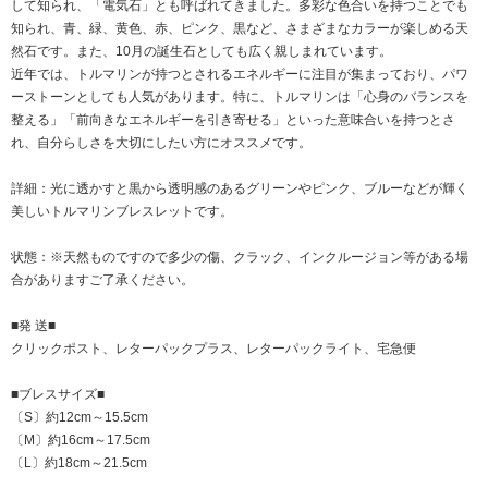
して知られ、「電気石」とも呼ばれてきました。多彩な色合いを持つことでも
知られ、青、緑、黄色、赤、ピンク、黒など、さまざまなカラーが楽しめる天
然石です。また、10月の誕生石としても広く親しまれています。
近年では、トルマリンが持つとされるエネルギーに注目が集まっており、パワ
ーストーンとしても人気があります。特に、トルマリンは「心身のバランスを
整える」「前向きなエネルギーを引き寄せる」といった意味合いを持つとさ
れ、自分らしさを大切にしたい方にオススメです。
詳細：光に透かすと黒から透明感のあるグリーンやピンク、ブルーなどが輝く
美しいトルマリンブレスレットです。
状態：※天然ものですので多少の傷、クラック、インクルージョン等がある場
合がありますご了承ください。
■発 送■
クリックポスト、レターパックプラス、レターパックライト、宅急便
■ブレスサイズ■
〔S〕約12cm～15.5cm
〔M〕約16cm～17.5cm
〔L〕約18cm～21.5cm