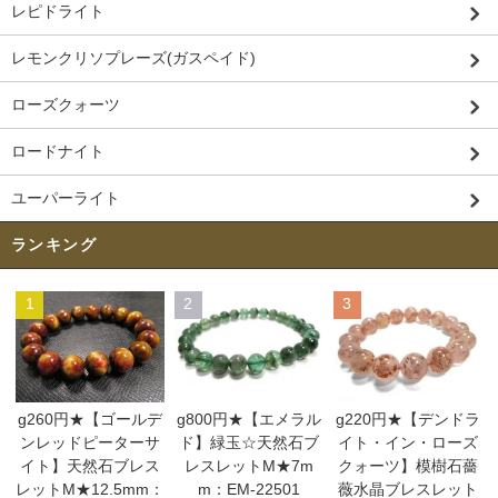
レピドライト
レモンクリソプレーズ(ガスペイド)
ローズクォーツ
ロードナイト
ユーパーライト
ランキング
1
2
3
g260円★【ゴールデ
g800円★【エメラル
g220円★【デンドラ
ンレッドピーターサ
ド】緑玉☆天然石ブ
イト・イン・ローズ
イト】天然石ブレス
レスレットM★7m
クォーツ】模樹石薔
レットM★12.5mm：
m：EM-22501
薇水晶ブレスレット