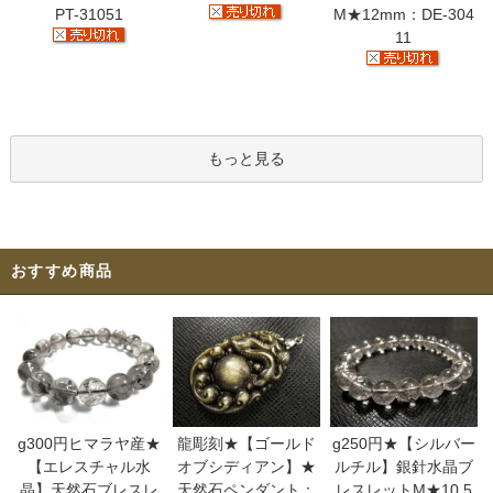
PT-31051
M★12mm：DE-304
11
もっと見る
おすすめ商品
g300円ヒマラヤ産★
龍彫刻★【ゴールド
g250円★【シルバー
【エレスチャル水
オブシディアン】★
ルチル】銀針水晶ブ
晶】天然石ブレスレ
天然石ペンダント：
レスレットM★10.5