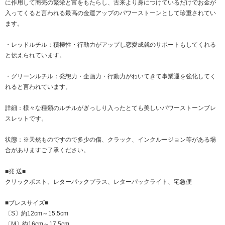
に作用して商売の繁栄と富をもたらし、古来より身につけているだけでお金が
入ってくると言われる最高の金運アップのパワーストーンとして珍重されてい
ます。
・レッドルチル：積極性・行動力がアップし恋愛成就のサポートもしてくれる
と伝えられています。
・グリーンルチル：発想力・企画力・行動力がわいてきて事業運を強化してく
れると言われています。
詳細：様々な種類のルチルがぎっしり入ったとても美しいパワーストーンブレ
スレットです。
状態：※天然ものですので多少の傷、クラック、インクルージョン等がある場
合がありますご了承ください。
■発 送■
クリックポスト、レターパックプラス、レターパックライト、宅急便
■ブレスサイズ■
〔S〕約12cm～15.5cm
〔M〕約16cm～17.5cm