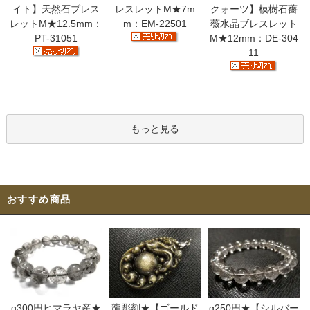
イト】天然石ブレス
レスレットM★7m
クォーツ】模樹石薔
レットM★12.5mm：
m：EM-22501
薇水晶ブレスレット
PT-31051
M★12mm：DE-304
11
もっと見る
おすすめ商品
g300円ヒマラヤ産★
龍彫刻★【ゴールド
g250円★【シルバー