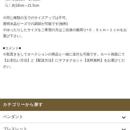
〔L〕約18cm～21.5cm
※同じ種類の玉でのサイズアップは不可。
透明水晶ビーズでの調節が可能です(無料)
※ゆったりしたサイズをご希望の方はご自身の腕周り+０．５ｃｍ～１ｃｍをお
選び下さい。
■コメント■
※取置きをして
オークション
の商品と一緒に送付も可能です。カート画面にて
【お支払い方法】と【配送方法】にヤフオクセット【送料無料】をお選びくだ
さい。
カテゴリーから探す
ペンダント
ブレスレット