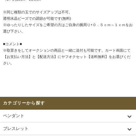
※同じ種類の玉でのサイズアップは不可。
透明水晶ビーズでの調節が可能です(無料)
※ゆったりしたサイズをご希望の方はご自身の腕周り+０．５ｃｍ～１ｃｍをお
選び下さい。
■コメント■
※取置きをして
オークション
の商品と一緒に送付も可能です。カート画面にて
【お支払い方法】と【配送方法】にヤフオクセット【送料無料】をお選びくだ
さい。
カテゴリーから探す
ペンダント
ブレスレット