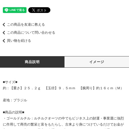
この商品を友達に教える
この商品について問い合わせる
買い物を続ける
商品説明
イメージ
■サイズ■
約：【重さ】２５．２ｇ 【玉径】９．５ｍｍ 【腕周り】約１６ｃｍ（Ｍ）
産地：ブラジル
■商品の説明■
・ゴールドルチル：ルチルクオーツの中でもビジネス上の財運・事業運に強烈
に作用して商売の繁栄と富をもたらし、古来より身につけているだけでお金が