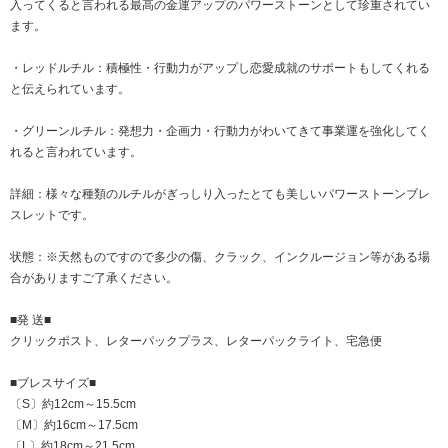
入ってくると言われる最高の金運アップのパワーストーンとして珍重されてい
ます。
・レッドルチル：積極性・行動力がアップし恋愛成就のサポートもしてくれる
と伝えられています。
・グリーンルチル：発想力・企画力・行動力がわいてきて事業運を強化してく
れると言われています。
詳細：様々な種類のルチルがぎっしり入ったとても美しいパワーストーンブレ
スレットです。
状態：※天然ものですので多少の傷、クラック、インクルージョン等がある場
合がありますご了承ください。
■発 送■
クリックポスト、レターパックプラス、レターパックライト、宅急便
■ブレスサイズ■
〔S〕約12cm～15.5cm
〔M〕約16cm～17.5cm
〔L〕約18cm～21.5cm