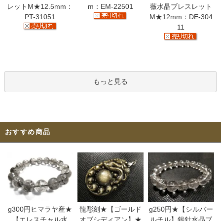
レットM★12.5mm：
m：EM-22501
薇水晶ブレスレット
PT-31051
M★12mm：DE-304
11
もっと見る
おすすめ商品
g300円ヒマラヤ産★
龍彫刻★【ゴールド
g250円★【シルバー
【エレスチャル水
オブシディアン】★
ルチル】銀針水晶ブ