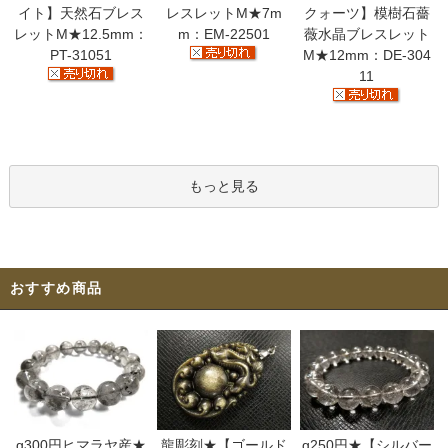
イト】天然石ブレス
レスレットM★7m
クォーツ】模樹石薔
レットM★12.5mm：
m：EM-22501
薇水晶ブレスレット
PT-31051
M★12mm：DE-304
11
もっと見る
おすすめ商品
g300円ヒマラヤ産★
龍彫刻★【ゴールド
g250円★【シルバー