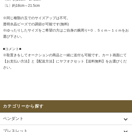
〔L〕約18cm～21.5cm
※同じ種類の玉でのサイズアップは不可。
透明水晶ビーズでの調節が可能です(無料)
※ゆったりしたサイズをご希望の方はご自身の腕周り+０．５ｃｍ～１ｃｍをお
選び下さい。
■コメント■
※取置きをして
オークション
の商品と一緒に送付も可能です。カート画面にて
【お支払い方法】と【配送方法】にヤフオクセット【送料無料】をお選びくだ
さい。
カテゴリーから探す
ペンダント
ブレスレット