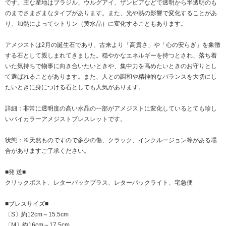
です。主な産地はブラジル、ウルグアイ、ザンビアなどで透明から半透明のも
のまでさまざまなタイプがあります。また、光や熱の影響で変化することがあ
り、加熱によってシトリン（黄水晶）に変化することもあります。
アメジストは2月の誕生石であり、古来より「高貴さ」や「心の安らぎ」を象徴
する石として親しまれてきました。穏やかなエネルギーを持つとされ、落ち着
いた気持ちで物事に向き合いたいときや、集中力を高めたいときのお守りとし
て選ばれることがあります。また、人との調和や精神的なバランスを大切にし
たいときに身につける石としても人気があります。
詳細：非常に透明度の高い水晶の一部がアメジストに変化しているとても珍し
いバイカラーアメジストブレスレットです。
状態：※天然ものですので多少の傷、クラック、インクルージョン等がある場
合がありますご了承ください。
■発 送■
クリックポスト、レターパックプラス、レターパックライト、宅急便
■ブレスサイズ■
〔S〕約12cm～15.5cm
〔M〕約16cm～17.5cm