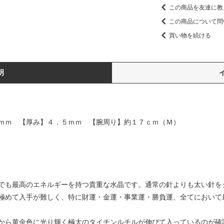
この商品を友達に教
この商品について問
買い物を続ける
明
ｍｍ 【厚み】４．５ｍｍ 【腕周り】約１７ｃｍ（Ｍ）
でも最高のエネルギーを持つ貴重な水晶です。通常の針よりも太い針をタ
極めて入手が難しく、特に財運・金運・事業運・勝負運、全てにおいて
から黄金色に光り輝く極太のタイチンルチルが伸びて入っているのが確