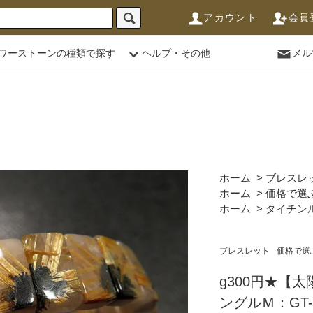
アカウント
会員
ワーストーンの種類で探す
ヘルプ・その他
メル
ホーム
>
ブレスレ
ホーム
>
価格で選
ホーム
>
タイチン
ブレスレット
価格で選
g300円★【
ングルＭ：GT-4