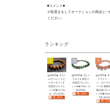
■コメント■
※取置きをして
オークション
の商品と一
ください。
ランキング
1
2
3
g260円★【ゴー
g800円★【エメ
g220円★【
ルデンレッドピ
ラルド】緑玉☆
ドライト・
ーターサイト】
天然石ブレスレ
ン・ローズ
天然石ブレスレ
ットM★7mm：E
ーツ】模樹
ットM★12.5m
M-22501
薇水晶ブレ
m：PT-31051
ットM★12
DE-3041