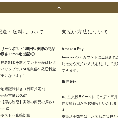
配送・送料について
支払い方法について
クリックポスト185円※実際の商品
Amazon Pay
の厚さ13mm迄,追跡〇
Amazonのアカウントに登録され
【厚み制限を超えている商品はレタ
配送先や支払い方法を利用して決
ーパックプラスor宅急便へ発送料金
できます。
変更になります】
銀行振込
◇配達記録付き（日時指定×）
◇商品重量200g迄
■ご注文後Eメールにて当店の三井
◇【厚み制限】実際の商品の厚さ1
住友銀行口座をお知らせいたしま
5mm迄
す。
◇ポストへ直接投函
※振込手数料は、お客様ご負担と