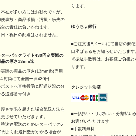
ります。
※不在が多い方にはお勧めですが、
郵便事故・商品破損・汚損・紛失の
ゆうちょ銀行
場合の責任は負いかねます。
※日・祝日の配送はされません。
■ご注文後Eメールにて当店の郵便
口座ぱるるをお知らせいたします
レターパックライト430円※実際の
※振込手数料は、お客様ご負担と
商品の厚さ13mm迄
ります。
◇実際の商品の厚さ(13mm迄)専用
A４封筒にて全国一律430円
◇ポストへ直接投函＆配送状況の分
クレジット決済
かる追跡番号付き
※厚さ制限を超えた場合配送方法を
■一括払い・リボ払い・分割払い
変更させていただきます。
お選びいただけます
※準速達配送のためレターパック6
■手数料無料
00円より配送日数がかかる場合が