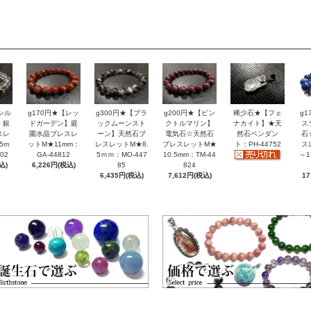
シル
g170円★【レッ
g300円★【ブラ
g200円★【ピン
稀少石★【フェ
g
】銀
ドガーデン】庭
ックムーンスト
クトルマリン】
ナカイト】★天
ス
スレ
園水晶ブレスレ
ーン】天然石ブ
電気石☆天然石
然石ペンダン
石
5m
ットM★11mm：
レスレットM★8.
ブレスレットM★
ト：PH-44752
ス
02
GA-44812
5ｍｍ：MO-447
10.5mm：TM-44
～1
込)
6,226円(税込)
85
824
6,435円(税込)
7,612円(税込)
17