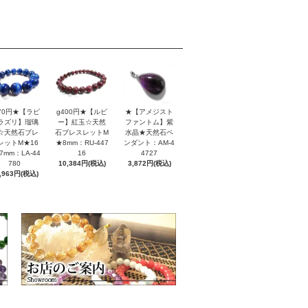
170円★【ラピ
g400円★【ルビ
★【アメジスト
ラズリ】瑠璃
ー】紅玉☆天然
ファントム】紫
☆天然石ブレ
石ブレスレットM
水晶★天然石ペ
レットM★16
★8mm：RU-447
ンダント：AM-4
7mm：LA-44
16
4727
780
10,384円(税込)
3,872円(税込)
,963円(税込)