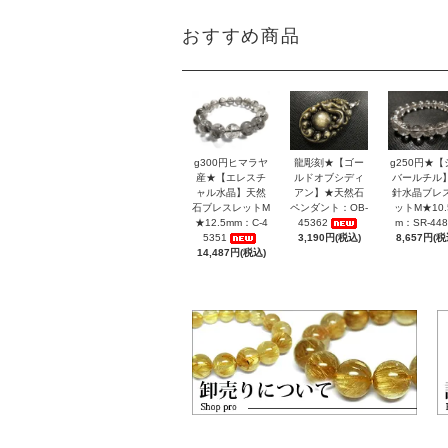
おすすめ商品
g300円ヒマラヤ
龍彫刻★【ゴー
g250円★【
産★【エレスチ
ルドオブシディ
バールチル
ャル水晶】天然
アン】★天然石
針水晶ブレ
石ブレスレットM
ペンダント：OB-
ットM★10.
★12.5mm：C-4
45362
m：SR-448
5351
3,190円(税込)
8,657円(税
14,487円(税込)