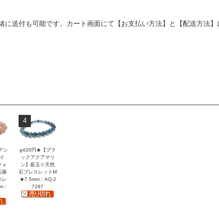
緒に送付も可能です。カート画面にて【お支払い方法】と【配送方法】
4
デン
g420円★【ブラ
イ
ックアクアマリ
クォ
ン】藍玉☆天然
石薔
石ブレスレットM
スレ
★7.5mm：AQ-2
mm：
7287
1