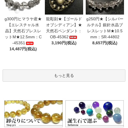
g300円ヒマラヤ産★
龍彫刻★【ゴールド
g250円★【シルバー
【エレスチャル水
オブシディアン】★
ルチル】銀針水晶ブ
晶】天然石ブレスレ
天然石ペンダント：
レスレットM★10.5
ットM★12.5mm：C
OB-45362
mm：SR-44802
-45351
3,190円(税込)
8,657円(税込)
14,487円(税込)
もっと見る