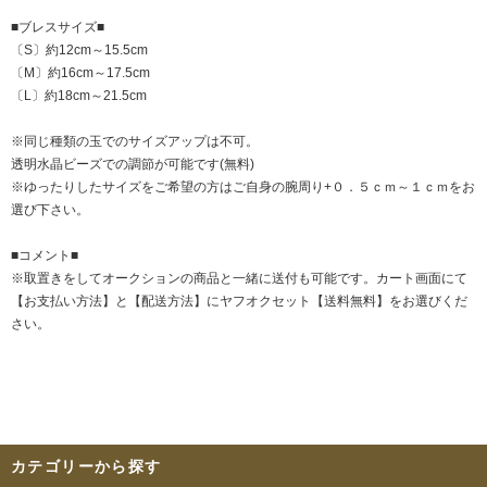
■ブレスサイズ■
〔S〕約12cm～15.5cm
〔M〕約16cm～17.5cm
〔L〕約18cm～21.5cm
※同じ種類の玉でのサイズアップは不可。
透明水晶ビーズでの調節が可能です(無料)
※ゆったりしたサイズをご希望の方はご自身の腕周り+０．５ｃｍ～１ｃｍをお
選び下さい。
■コメント■
※取置きをして
オークション
の商品と一緒に送付も可能です。カート画面にて
【お支払い方法】と【配送方法】にヤフオクセット【送料無料】をお選びくだ
さい。
カテゴリーから探す