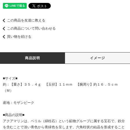
この商品を友達に教える
この商品について問い合わせる
買い物を続ける
商品説明
イメージ
■サイズ■
約：【重さ】３５．４ｇ 【玉径】１１ｍｍ 【腕周り】約１６．５ｃｍ
（Ｍ）
産地：モザンビーク
■商品の説明■
アクアマリンは、ベリル（緑柱石）という鉱物グループに属する宝石で、鉄分
を含むことで淡い青色から青緑色を呈します。六角柱状の結晶を形成すること