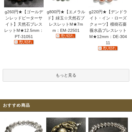
g260円★【ゴールデ
g800円★【エメラル
g220円★【デンドラ
ンレッドピーターサ
ド】緑玉☆天然石ブ
イト・イン・ローズ
イト】天然石ブレス
レスレットM★7m
クォーツ】模樹石薔
レットM★12.5mm：
m：EM-22501
薇水晶ブレスレット
PT-31051
M★12mm：DE-304
11
もっと見る
おすすめ商品