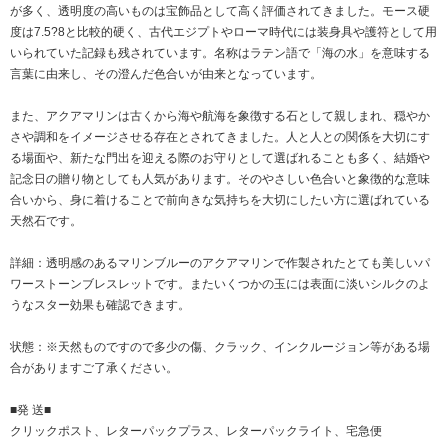
が多く、透明度の高いものは宝飾品として高く評価されてきました。モース硬
度は7.5?8と比較的硬く、古代エジプトやローマ時代には装身具や護符として用
いられていた記録も残されています。名称はラテン語で「海の水」を意味する
言葉に由来し、その澄んだ色合いが由来となっています。
また、アクアマリンは古くから海や航海を象徴する石として親しまれ、穏やか
さや調和をイメージさせる存在とされてきました。人と人との関係を大切にす
る場面や、新たな門出を迎える際のお守りとして選ばれることも多く、結婚や
記念日の贈り物としても人気があります。そのやさしい色合いと象徴的な意味
合いから、身に着けることで前向きな気持ちを大切にしたい方に選ばれている
天然石です。
詳細：透明感のあるマリンブルーのアクアマリンで作製されたとても美しいパ
ワーストーンブレスレットです。またいくつかの玉には表面に淡いシルクのよ
うなスター効果も確認できます。
状態：※天然ものですので多少の傷、クラック、インクルージョン等がある場
合がありますご了承ください。
■発 送■
クリックポスト、レターパックプラス、レターパックライト、宅急便