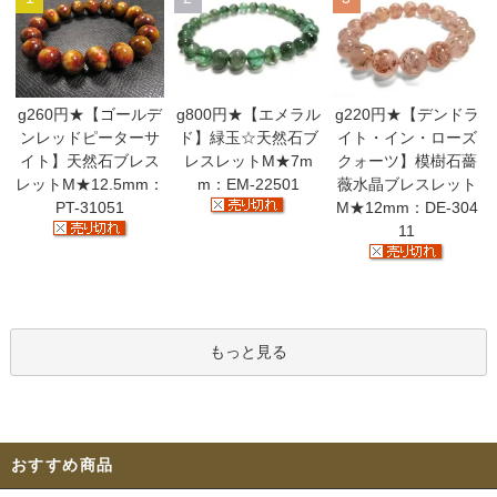
g260円★【ゴールデ
g800円★【エメラル
g220円★【デンドラ
ンレッドピーターサ
ド】緑玉☆天然石ブ
イト・イン・ローズ
イト】天然石ブレス
レスレットM★7m
クォーツ】模樹石薔
レットM★12.5mm：
m：EM-22501
薇水晶ブレスレット
PT-31051
M★12mm：DE-304
11
もっと見る
おすすめ商品