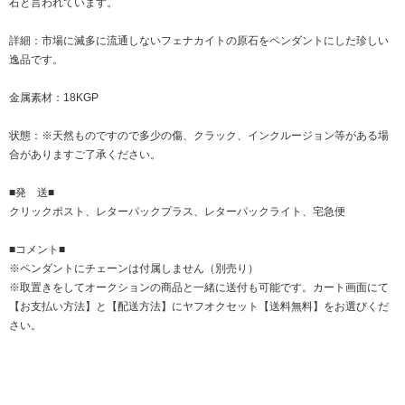
石と言われています。
詳細：市場に滅多に流通しないフェナカイトの原石をペンダントにした珍しい
逸品です。
金属素材：18KGP
状態：※天然ものですので多少の傷、クラック、インクルージョン等がある場
合がありますご了承ください。
■発 送■
クリックポスト、レターパックプラス、レターパックライト、宅急便
■コメント■
※ペンダントにチェーンは付属しません（別売り）
※取置きをして
オークション
の商品と一緒に送付も可能です。カート画面にて
【お支払い方法】と【配送方法】にヤフオクセット【送料無料】をお選びくだ
さい。