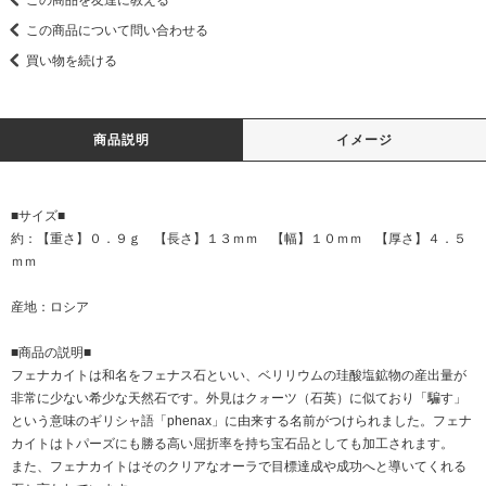
この商品について問い合わせる
買い物を続ける
商品説明
イメージ
■サイズ■
約：【重さ】０．９ｇ 【長さ】１３ｍｍ 【幅】１０ｍｍ 【厚さ】４．５
ｍｍ
産地：ロシア
■商品の説明■
フェナカイトは和名をフェナス石といい、ベリリウムの珪酸塩鉱物の産出量が
非常に少ない希少な天然石です。外見はクォーツ（石英）に似ており「騙す」
という意味のギリシャ語「phenax」に由来する名前がつけられました。フェナ
カイトはトパーズにも勝る高い屈折率を持ち宝石品としても加工されます。
また、フェナカイトはそのクリアなオーラで目標達成や成功へと導いてくれる