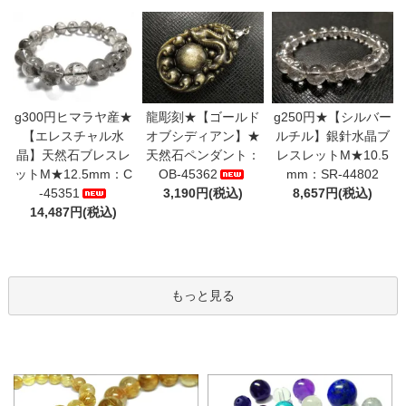
g300円ヒマラヤ産★
龍彫刻★【ゴールド
g250円★【シルバー
【エレスチャル水
オブシディアン】★
ルチル】銀針水晶ブ
晶】天然石ブレスレ
天然石ペンダント：
レスレットM★10.5
ットM★12.5mm：C
OB-45362
mm：SR-44802
-45351
3,190円(税込)
8,657円(税込)
14,487円(税込)
もっと見る