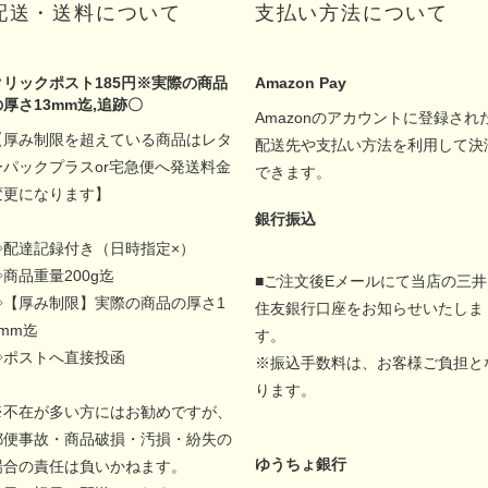
配送・送料について
支払い方法について
クリックポスト185円※実際の商品
Amazon Pay
の厚さ13mm迄,追跡〇
Amazonのアカウントに登録され
【厚み制限を超えている商品はレタ
配送先や支払い方法を利用して決
ーパックプラスor宅急便へ発送料金
できます。
変更になります】
銀行振込
◇配達記録付き（日時指定×）
◇商品重量200g迄
■ご注文後Eメールにて当店の三井
◇【厚み制限】実際の商品の厚さ1
住友銀行口座をお知らせいたしま
5mm迄
す。
◇ポストへ直接投函
※振込手数料は、お客様ご負担と
ります。
※不在が多い方にはお勧めですが、
郵便事故・商品破損・汚損・紛失の
ゆうちょ銀行
場合の責任は負いかねます。