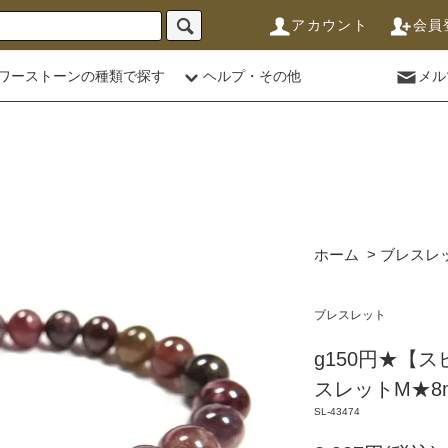
アカウント
会員
ワーストーンの種類で探す
ヘルプ・その他
メル
ホーム
>
ブレスレ
ブレスレット
g150円★【
スレットM★8mm
SL-43474