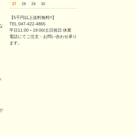
27
28
29
30
【5千円以上送料無料!!】
。
TEL:047-422-4865
な
平日11:00～19:00/土日祝日:休業
電話にてご注文・お問い合わせ承り
ます。
が
リ
が