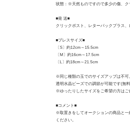
状態：※天然ものですので多少の傷、ク
■発 送■
クリックポスト、レターパックプラス、
■ブレスサイズ■
〔S〕約12cm～15.5cm
〔M〕約16cm～17.5cm
〔L〕約18cm～21.5cm
※同じ種類の玉でのサイズアップは不可
透明水晶ビーズでの調節が可能です(無料
※ゆったりしたサイズをご希望の方はご
■コメント■
※取置きをして
オークション
の商品と一
ください。