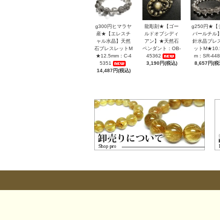
g300円ヒマラヤ
龍彫刻★【ゴー
g250円★【
産★【エレスチ
ルドオブシディ
バールチル
ャル水晶】天然
アン】★天然石
針水晶ブレ
石ブレスレットM
ペンダント：OB-
ットM★10.
★12.5mm：C-4
45362
m：SR-448
5351
3,190円(税込)
8,657円(税
14,487円(税込)