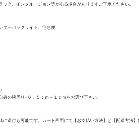
ラック、インクルージョン等がある場合がありますご了承ください。
レターパックライト、宅急便
。
)
自身の腕周り+０．５ｃｍ～１ｃｍをお選び下さい。
緒に送付も可能です。カート画面にて【お支払い方法】と【配送方法】