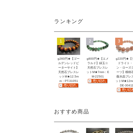
ランキング
1
2
3
g260円★【ゴー
g800円★【エメ
g220円★【
ルデンレッドピ
ラルド】緑玉☆
ドライト・
ーターサイト】
天然石ブレスレ
ン・ローズ
天然石ブレスレ
ットM★7mm：E
ーツ】模樹
ットM★12.5m
M-22501
薇水晶ブレ
m：PT-31051
ットM★12
DE-3041
おすすめ商品