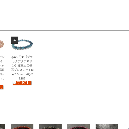
4
デン
g420円★【ブラ
イ
ックアクアマリ
クォ
ン】藍玉☆天然
石薔
石ブレスレットM
スレ
★7.5mm：AQ-2
mm：
7287
1