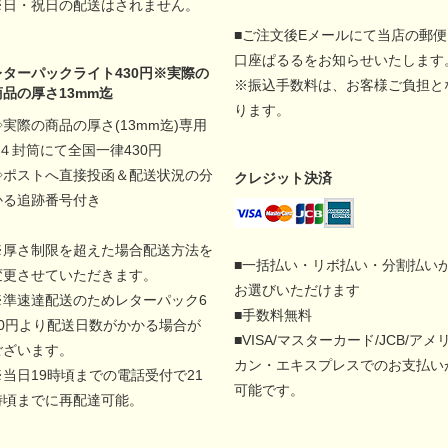
※日・祝日の配送はされません。
■ご注文後Eメールにて当店の郵便
口座ぱるるをお知らせいたします
レターパックライト430円※実際の
※振込手数料は、お客様ご負担と
商品の厚さ13mm迄
ります。
◇実際の商品の厚さ(13mm迄)専用
A４封筒にて全国一律430円
◇ポストへ直接投函＆配送状況の分
クレジット決済
かる追跡番号付き
※厚さ制限を超えた場合配送方法を
■一括払い・リボ払い・分割払い
変更させていただきます。
お選びいただけます
※準速達配送のためレターパック6
■手数料無料
00円より配送日数がかかる場合が
■VISA/マスターカード/JCB/アメ
ございます。
カン・エキスプレスでのお支払い
※当日19時頃までの電話受付で21
可能です。
時頃までに再配達可能。