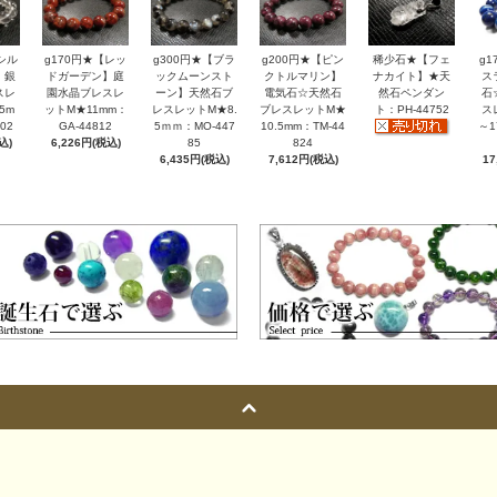
シル
g170円★【レッ
g300円★【ブラ
g200円★【ピン
稀少石★【フェ
g
】銀
ドガーデン】庭
ックムーンスト
クトルマリン】
ナカイト】★天
ス
スレ
園水晶ブレスレ
ーン】天然石ブ
電気石☆天然石
然石ペンダン
石
5m
ットM★11mm：
レスレットM★8.
ブレスレットM★
ト：PH-44752
ス
02
GA-44812
5ｍｍ：MO-447
10.5mm：TM-44
～1
込)
6,226円(税込)
85
824
6,435円(税込)
7,612円(税込)
17