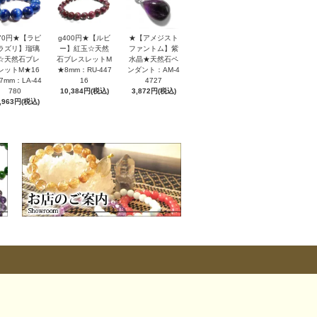
170円★【ラピ
g400円★【ルビ
★【アメジスト
ラズリ】瑠璃
ー】紅玉☆天然
ファントム】紫
☆天然石ブレ
石ブレスレットM
水晶★天然石ペ
レットM★16
★8mm：RU-447
ンダント：AM-4
7mm：LA-44
16
4727
780
10,384円(税込)
3,872円(税込)
,963円(税込)