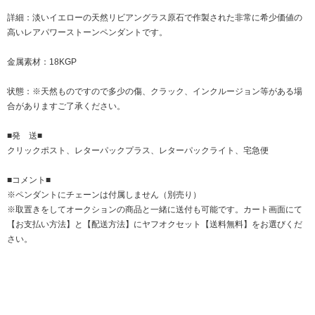
詳細：淡いイエローの天然リビアングラス原石で作製された非常に希少価値の
高いレアパワーストーンペンダントです。
金属素材：18KGP
状態：※天然ものですので多少の傷、クラック、インクルージョン等がある場
合がありますご了承ください。
■発 送■
クリックポスト、レターパックプラス、レターパックライト、宅急便
■コメント■
※ペンダントにチェーンは付属しません（別売り）
※取置きをして
オークション
の商品と一緒に送付も可能です。カート画面にて
【お支払い方法】と【配送方法】にヤフオクセット【送料無料】をお選びくだ
さい。