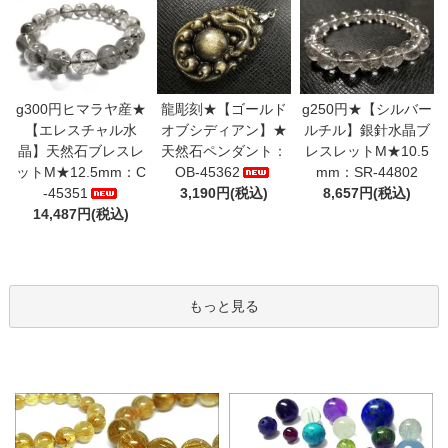
g300円ヒマラヤ産★
龍彫刻★【ゴールド
g250円★【シルバー
【エレスチャル水
オブシディアン】★
ルチル】銀針水晶ブ
晶】天然石ブレスレ
天然石ペンダント：
レスレットM★10.5
ットM★12.5mm：C
OB-45362
mm：SR-44802
-45351
3,190円(税込)
8,657円(税込)
14,487円(税込)
もっと見る