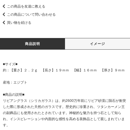
この商品を友達に教える
この商品について問い合わせる
買い物を続ける
商品説明
イメージ
■サイズ■
約：【重さ】２．２ｇ 【長さ】１９ｍｍ 【幅】１６ｍｍ 【厚さ】９ｍｍ
産地：エジプト
■商品の説明■
リビアングラス（シリカガラス）は、約2600万年前にリビア砂漠に隕石が衝突
した際に形成された天然のガラスです。歴史的に珍重され、ツタンカーメン王
の副葬品にも使用されたとされています。神秘的な魅力を持つ石として知ら
れ、インスピレーションや内面的な感性を高める装飾品として親しまれていま
す。