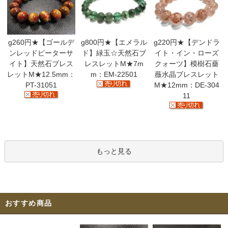
g260円★【ゴールデ
g800円★【エメラル
g220円★【デンドラ
ンレッドピーターサ
ド】緑玉☆天然石ブ
イト・イン・ローズ
イト】天然石ブレス
レスレットM★7m
クォーツ】模樹石薔
レットM★12.5mm：
m：EM-22501
薇水晶ブレスレット
PT-31051
M★12mm：DE-304
11
もっと見る
おすすめ商品