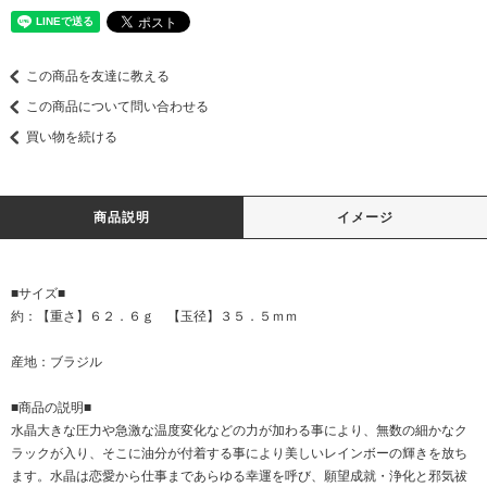
この商品を友達に教える
この商品について問い合わせる
買い物を続ける
商品説明
イメージ
■サイズ■
約：【重さ】６２．６ｇ 【玉径】３５．５ｍｍ
産地：ブラジル
■商品の説明■
水晶大きな圧力や急激な温度変化などの力が加わる事により、無数の細かなク
ラックが入り、そこに油分が付着する事により美しいレインボーの輝きを放ち
ます。水晶は恋愛から仕事まであらゆる幸運を呼び、願望成就・浄化と邪気祓