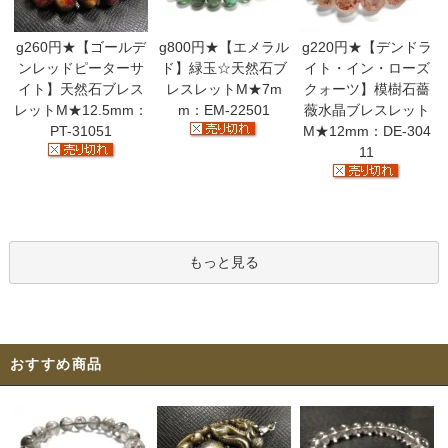
g260円★【ゴールデ
g800円★【エメラル
g220円★【デンドラ
ンレッドピーターサ
ド】緑玉☆天然石ブ
イト・イン・ローズ
イト】天然石ブレス
レスレットM★7m
クォーツ】模樹石薔
レットM★12.5mm：
m：EM-22501
薇水晶ブレスレット
PT-31051
M★12mm：DE-304
11
もっと見る
おすすめ商品