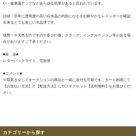
い・健康運アップなどあらゆる効果があると言われています。
詳細：非常に透明度の高い白水晶の内部にひときわ鮮やかなレインボーが確認
出来るとても美しい水晶球です。
状態：※天然ものですので多少の傷、クラック、インクルージョン等がある場
合がありますご了承ください。
■発 送■
レターパックライト、宅急便
■コメント■
※取置きをして
オークション
の商品と一緒に送付も可能です。カート画面にて
【お支払い方法】と【配送方法】にヤフオクセット【送料無料】をお選びくだ
さい。
カテゴリーから探す