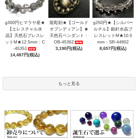
g300円ヒマラヤ産★
龍彫刻★【ゴールド
g250円★【シルバー
【エレスチャル水
オブシディアン】★
ルチル】銀針水晶ブ
晶】天然石ブレスレ
天然石ペンダント：
レスレットM★10.5
ットM★12.5mm：C
OB-45362
mm：SR-44802
-45351
3,190円(税込)
8,657円(税込)
14,487円(税込)
もっと見る