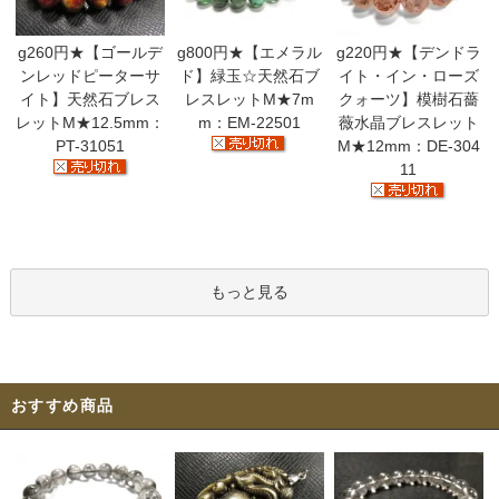
g260円★【ゴールデ
g800円★【エメラル
g220円★【デンドラ
ンレッドピーターサ
ド】緑玉☆天然石ブ
イト・イン・ローズ
イト】天然石ブレス
レスレットM★7m
クォーツ】模樹石薔
レットM★12.5mm：
m：EM-22501
薇水晶ブレスレット
PT-31051
M★12mm：DE-304
11
もっと見る
おすすめ商品