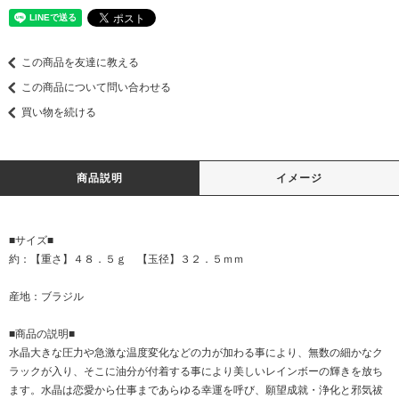
この商品を友達に教える
この商品について問い合わせる
買い物を続ける
商品説明
イメージ
■サイズ■
約：【重さ】４８．５ｇ 【玉径】３２．５ｍｍ
産地：ブラジル
■商品の説明■
水晶大きな圧力や急激な温度変化などの力が加わる事により、無数の細かなク
ラックが入り、そこに油分が付着する事により美しいレインボーの輝きを放ち
ます。水晶は恋愛から仕事まであらゆる幸運を呼び、願望成就・浄化と邪気祓