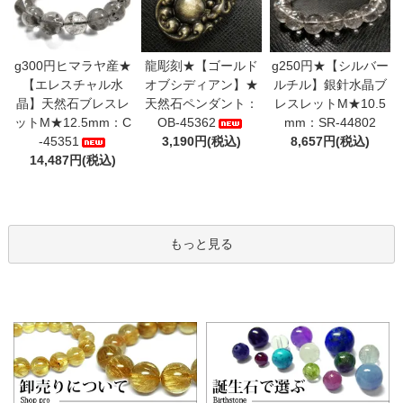
g300円ヒマラヤ産★
龍彫刻★【ゴールド
g250円★【シルバー
【エレスチャル水
オブシディアン】★
ルチル】銀針水晶ブ
晶】天然石ブレスレ
天然石ペンダント：
レスレットM★10.5
ットM★12.5mm：C
OB-45362
mm：SR-44802
-45351
3,190円(税込)
8,657円(税込)
14,487円(税込)
もっと見る