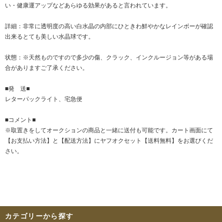
い・健康運アップなどあらゆる効果があると言われています。
詳細：非常に透明度の高い白水晶の内部にひときわ鮮やかなレインボーが確認
出来るとても美しい水晶球です。
状態：※天然ものですので多少の傷、クラック、インクルージョン等がある場
合がありますご了承ください。
■発 送■
レターパックライト、宅急便
■コメント■
※取置きをして
オークション
の商品と一緒に送付も可能です。カート画面にて
【お支払い方法】と【配送方法】にヤフオクセット【送料無料】をお選びくだ
さい。
カテゴリーから探す