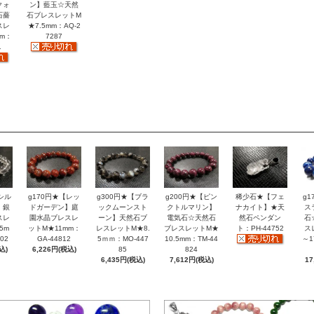
クォ
ン】藍玉☆天然
石薔
石ブレスレットM
スレ
★7.5mm：AQ-2
mm：
7287
1
シル
g170円★【レッ
g300円★【ブラ
g200円★【ピン
稀少石★【フェ
g
】銀
ドガーデン】庭
ックムーンスト
クトルマリン】
ナカイト】★天
ス
スレ
園水晶ブレスレ
ーン】天然石ブ
電気石☆天然石
然石ペンダン
石
5m
ットM★11mm：
レスレットM★8.
ブレスレットM★
ト：PH-44752
ス
02
GA-44812
5ｍｍ：MO-447
10.5mm：TM-44
～1
込)
6,226円(税込)
85
824
6,435円(税込)
7,612円(税込)
17