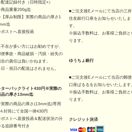
◇配達記録付き（日時指定×）
◇商品重量200g迄
■ご注文後Eメールにて当店の三井
◇【厚み制限】実際の商品の厚さ1
住友銀行口座をお知らせいたしま
5mm迄
す。
◇ポストへ直接投函
※振込手数料は、お客様ご負担と
ります。
※不在が多い方にはお勧めですが、
郵便事故・商品破損・汚損・紛失の
ゆうちょ銀行
場合の責任は負いかねます。
※日・祝日の配送はされません。
■ご注文後Eメールにて当店の郵便
口座ぱるるをお知らせいたします
レターパックライト430円※実際の
※振込手数料は、お客様ご負担と
商品の厚さ13mm迄
ります。
◇実際の商品の厚さ(13mm迄)専用
A４封筒にて全国一律430円
◇ポストへ直接投函＆配送状況の分
クレジット決済
かる追跡番号付き