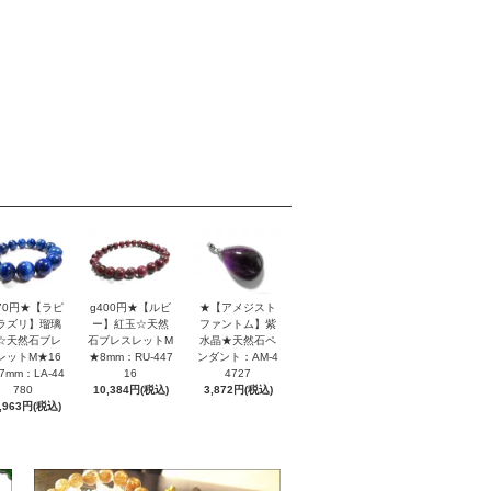
170円★【ラピ
g400円★【ルビ
★【アメジスト
ラズリ】瑠璃
ー】紅玉☆天然
ファントム】紫
☆天然石ブレ
石ブレスレットM
水晶★天然石ペ
レットM★16
★8mm：RU-447
ンダント：AM-4
7mm：LA-44
16
4727
780
10,384円(税込)
3,872円(税込)
,963円(税込)