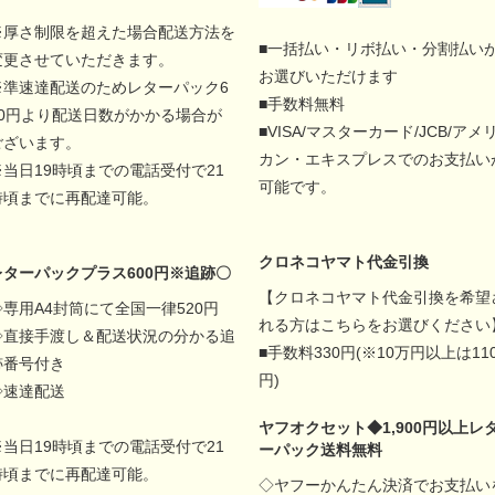
※厚さ制限を超えた場合配送方法を
■一括払い・リボ払い・分割払い
変更させていただきます。
お選びいただけます
※準速達配送のためレターパック6
■手数料無料
00円より配送日数がかかる場合が
■VISA/マスターカード/JCB/アメ
ございます。
カン・エキスプレスでのお支払い
※当日19時頃までの電話受付で21
可能です。
時頃までに再配達可能。
クロネコヤマト代金引換
レターパックプラス600円※追跡〇
【クロネコヤマト代金引換を希望
◇専用A4封筒にて全国一律520円
れる方はこちらをお選びください
◇直接手渡し＆配送状況の分かる追
■手数料330円(※10万円以上は11
跡番号付き
円)
◇速達配送
ヤフオクセット◆1,900円以上レ
※当日19時頃までの電話受付で21
ーパック送料無料
時頃までに再配達可能。
◇ヤフーかんたん決済でお支払い