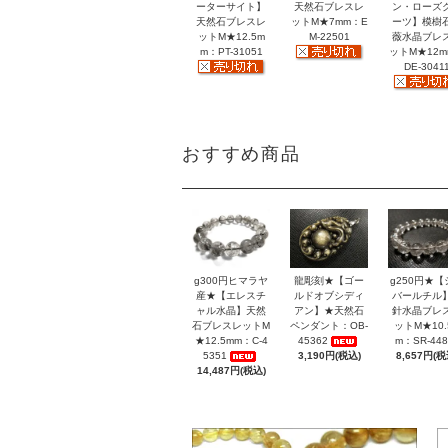
ーターサイト】
天然石ブレスレ
ン・ローズ
天然石ブレスレ
ットM★7mm：E
ーツ】模樹
ットM★12.5m
M-22501
薇水晶ブレ
m：PT-31051
ットM★12
DE-3041
おすすめ商品
g300円ヒマラヤ
龍彫刻★【ゴー
g250円★【
産★【エレスチ
ルドオブシディ
バールチル
ャル水晶】天然
アン】★天然石
針水晶ブレ
石ブレスレットM
ペンダント：OB-
ットM★10.
★12.5mm：C-4
45362
m：SR-448
5351
3,190円(税込)
8,657円(税
14,487円(税込)