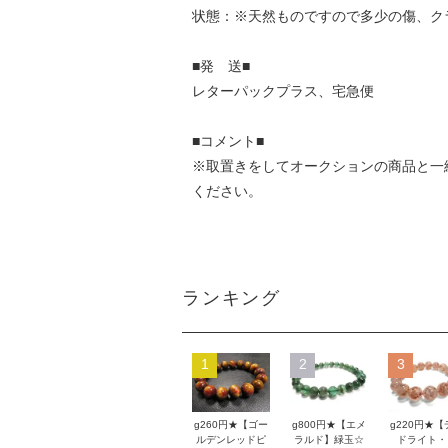
状態：※天然ものですので多少の傷、ク
■発 送■
レターパックプラス、宅急便
■コメント■
※取置きをして
オークション
の商品と一
ください。
ランキング
1
2
3
g260円★【ゴー
g800円★【エメ
g220円★【
ルデンレッドピ
ラルド】緑玉☆
ドライト・