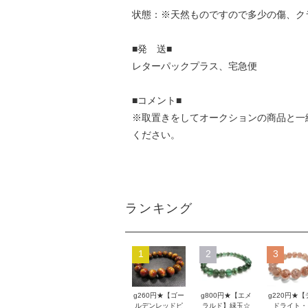
状態：※天然ものですので多少の傷、ク
■発 送■
レターパックプラス、宅急便
■コメント■
※取置きをして
オークション
の商品と一
ください。
ランキング
1
2
3
g260円★【ゴー
g800円★【エメ
g220円★【
ルデンレッドピ
ラルド】緑玉☆
ドライト・