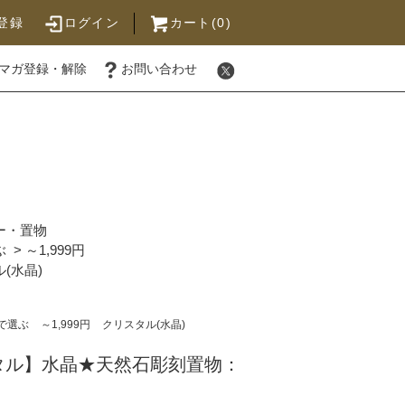
登録
ログイン
カート(0)
マガ登録・解除
お問い合わせ
ー・置物
ぶ
>
～1,999円
(水晶)
で選ぶ
～1,999円
クリスタル(水晶)
タル】水晶★天然石彫刻置物：