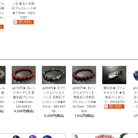
クォ
ン】藍玉☆天然
石薔
石ブレスレットM
スレ
★7.5mm：AQ-2
mm：
7287
1
シル
g170円★【レッ
g300円★【ブラ
g200円★【ピン
稀少石★【フェ
g
】銀
ドガーデン】庭
ックムーンスト
クトルマリン】
ナカイト】★天
ス
スレ
園水晶ブレスレ
ーン】天然石ブ
電気石☆天然石
然石ペンダン
石
5m
ットM★11mm：
レスレットM★8.
ブレスレットM★
ト：PH-44752
ス
02
GA-44812
5ｍｍ：MO-447
10.5mm：TM-44
～1
込)
6,226円(税込)
85
824
6,435円(税込)
7,612円(税込)
17