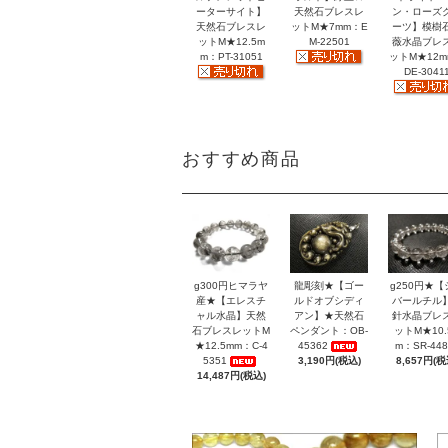
ーターサイト】
天然石ブレスレ
ン・ローズ
天然石ブレスレ
ットM★7mm：E
ーツ】模樹
ットM★12.5m
M-22501
薇水晶ブレ
m：PT-31051
ットM★12
DE-3041
おすすめ商品
g300円ヒマラヤ
龍彫刻★【ゴー
g250円★【
産★【エレスチ
ルドオブシディ
バールチル
ャル水晶】天然
アン】★天然石
針水晶ブレ
石ブレスレットM
ペンダント：OB-
ットM★10.
★12.5mm：C-4
45362
m：SR-448
5351
3,190円(税込)
8,657円(税
14,487円(税込)