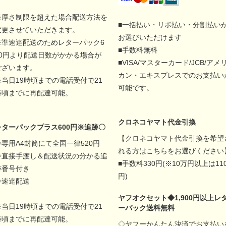
※厚さ制限を超えた場合配送方法を
■一括払い・リボ払い・分割払い
変更させていただきます。
お選びいただけます
※準速達配送のためレターパック6
■手数料無料
00円より配送日数がかかる場合が
■VISA/マスターカード/JCB/アメ
ございます。
カン・エキスプレスでのお支払い
※当日19時頃までの電話受付で21
可能です。
時頃までに再配達可能。
クロネコヤマト代金引換
レターパックプラス600円※追跡〇
【クロネコヤマト代金引換を希望
◇専用A4封筒にて全国一律520円
れる方はこちらをお選びください
◇直接手渡し＆配送状況の分かる追
■手数料330円(※10万円以上は11
跡番号付き
円)
◇速達配送
ヤフオクセット◆1,900円以上レ
※当日19時頃までの電話受付で21
ーパック送料無料
時頃までに再配達可能。
◇ヤフーかんたん決済でお支払い