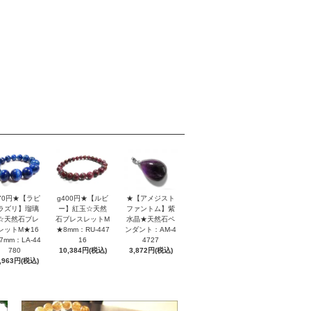
170円★【ラピ
g400円★【ルビ
★【アメジスト
ラズリ】瑠璃
ー】紅玉☆天然
ファントム】紫
☆天然石ブレ
石ブレスレットM
水晶★天然石ペ
レットM★16
★8mm：RU-447
ンダント：AM-4
7mm：LA-44
16
4727
780
10,384円(税込)
3,872円(税込)
,963円(税込)