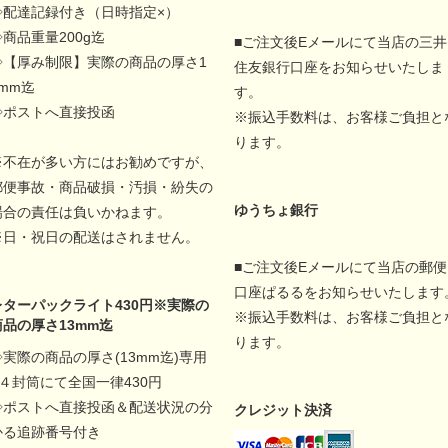
◇配達記録付き（日時指定×）
◇商品重量200g迄
■ご注文後Eメールにて当店の三井
◇【厚み制限】実際の商品の厚さ1
住友銀行口座をお知らせいたしま
5mm迄
す。
◇ポストへ直接投函
※振込手数料は、お客様ご負担と
ります。
※不在が多い方にはお勧めですが、
郵便事故・商品破損・汚損・紛失の
ゆうちょ銀行
場合の責任は負いかねます。
※日・祝日の配送はされません。
■ご注文後Eメールにて当店の郵便
口座ぱるるをお知らせいたします
レターパックライト430円※実際の
※振込手数料は、お客様ご負担と
商品の厚さ13mm迄
ります。
◇実際の商品の厚さ(13mm迄)専用
A４封筒にて全国一律430円
◇ポストへ直接投函＆配送状況の分
クレジット決済
かる追跡番号付き