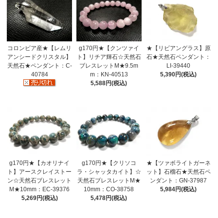
コロンビア産★【レムリ
g170円★【クンツァイ
★【リビアングラス】原
アンシードクリスタル】
ト】リチア輝石☆天然石
石★天然石ペンダント：
天然石★ペンダント：C-
ブレスレットM★9.5m
LI-39440
40784
m：KN-40513
5,390円(税込)
5,588円(税込)
g170円★【カオリナイ
g170円★【クリソコ
★【ツァボライトガーネ
ト】アースクレイストー
ラ・シャッタカイト】☆
ット】石榴石★天然石ペ
ン☆天然石ブレスレット
天然石ブレスレットM★
ンダント：GN-37987
M★10mm：EC-39376
10mm：CO-38758
5,984円(税込)
5,269円(税込)
5,478円(税込)