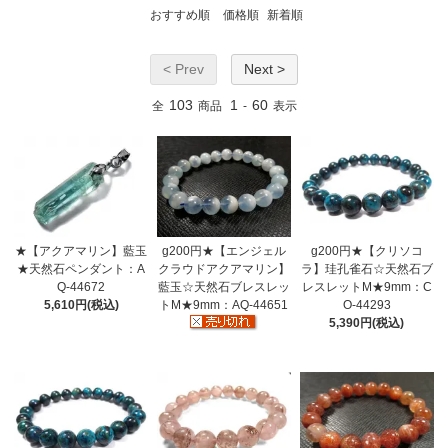
おすすめ順
価格順
新着順
< Prev
Next >
103
1
60
全
商品
-
表示
★【アクアマリン】藍玉
g200円★【エンジェル
g200円★【クリソコ
★天然石ペンダント：A
クラウドアクアマリン】
ラ】珪孔雀石☆天然石ブ
Q-44672
藍玉☆天然石ブレスレッ
レスレットM★9mm：C
5,610円(税込)
トM★9mm：AQ-44651
O-44293
5,390円(税込)