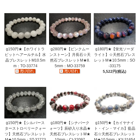
g150円★【ホワイトラ
g280円★【ピンクムー
g180円★【蛍光ソーダ
ビットヘアールチル】水
ンストーン】月長石☆天
ライト】☆天然石ブレス
晶ブレスレットM10.5m
然石ブレスレットM★8.
レットM★10.5mm：SO
m：TO-33774
5mm：MO-33759
-33175
5,522円(税込)
g150円★【シルバース
g180円★【シナバーク
g150円★【カイヤナイ
ターストロベリークォー
ォーツ】辰砂入り水晶★
ト・イン・マイカ】藍晶
ツ】天然石ブレスレット
天然石ブレスレットM★
石☆天然石ブレスレット
M★10.5mm：ST-32773
10mm：CI-32097
M★10.5mm：KY-31654