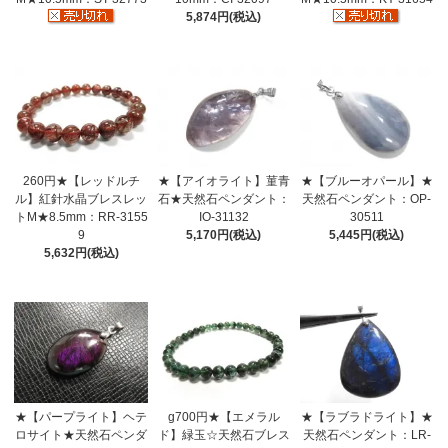
5,874円(税込)
260円★【レッドルチ
★【アイオライト】菫青
★【ブルーオパール】★
ル】紅針水晶ブレスレッ
石★天然石ペンダント：
天然石ペンダント：OP-
トM★8.5mm：RR-3155
IO-31132
30511
9
5,170円(税込)
5,445円(税込)
5,632円(税込)
★【パープライト】ヘテ
g700円★【エメラル
★【ラブラドライト】★
ロサイト★天然石ペンダ
ド】緑玉☆天然石ブレス
天然石ペンダント：LR-