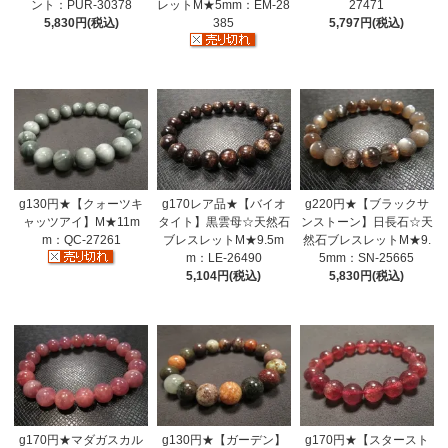
ント：PUR-30378
レットM★5mm：EM-28
27471
5,830円(税込)
385
5,797円(税込)
g130円★【クォーツキ
g170レア品★【バイオ
g220円★【ブラックサ
ャッツアイ】M★11m
タイト】黒雲母☆天然石
ンストーン】日長石☆天
m：QC-27261
ブレスレットM★9.5m
然石ブレスレットM★9.
m：LE-26490
5mm：SN-25665
5,104円(税込)
5,830円(税込)
g170円★マダガスカル
g130円★【ガーデン】
g170円★【スタースト