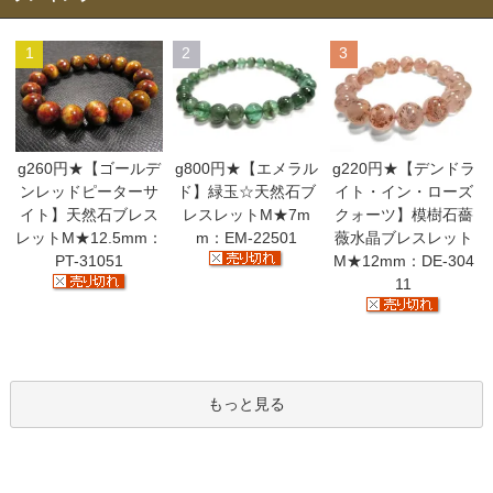
1
2
3
g260円★【ゴールデ
g800円★【エメラル
g220円★【デンドラ
ンレッドピーターサ
ド】緑玉☆天然石ブ
イト・イン・ローズ
イト】天然石ブレス
レスレットM★7m
クォーツ】模樹石薔
レットM★12.5mm：
m：EM-22501
薇水晶ブレスレット
PT-31051
M★12mm：DE-304
11
もっと見る