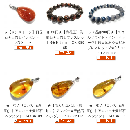
★【サンストーン】日長
g180円★【梅花玉】黒
レア品g200円★【スコ
石★天然石ペンダント：
曜石★天然石ブレスレッ
ルザライト・イン・クォ
SN-36693
トS★10.5mm：OB-363
ーツ】鉄天藍石☆天然石
65
ブレスレットM★9.5mm
： LZ-36168
★【虫入りコパル（琥
★【虫入りコパル（琥
★【虫入りコパル（琥
珀）】アンバー★天然石
珀）】アンバー★天然石
珀）】アンバー★天然石
ペンダント：KO-36109
ペンダント：KO-36113
ペンダント：KO-36119