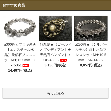
おすすめ商品
g300円ヒマラヤ産★
龍彫刻★【ゴールド
g250円★【シルバー
【エレスチャル水
オブシディアン】★
ルチル】銀針水晶ブ
晶】天然石ブレスレ
天然石ペンダント：
レスレットM★10.5
ットM★12.5mm：C
OB-45362
mm：SR-44802
-45351
3,190円(税込)
8,657円(税込)
14,487円(税込)
もっと見る