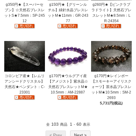
g350円★【スーパーセ
g150円★【グリーンル
g260円★【ピンクラブ
ブン】☆天然石ブレスレ
チル】緑針水晶ブレスレ
ラドライト】天然石ブレ
ットS★7.5mm：SP-245
ットM★11mm：GR-243
スレットM★8.5mm：L
12
77
R-24354
コロンビア産★【レムリ
g170円★ウルグアイ産
g170円★レインボー
アンシードクリスタル】
【アメジスト】紫水晶☆
【スモーキーアイリスク
天然石★ペンダント：C-
天然石ブレスレットM★
ォーツ】茶水晶ブレスレ
23301
10.5mm：AM-22887
ットM★10.5mm：SM-2
2693
5,731円(税込)
103
1
60
全
商品
-
表示
< Prev
Next >