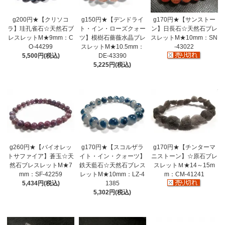
g200円★【クリソコ
g150円★【デンドライ
g170円★【サンストー
ラ】珪孔雀石☆天然石ブ
ト・イン・ローズクォー
ン】日長石☆天然石ブレ
レスレットM★9mm：C
ツ】模樹石薔薇水晶ブレ
スレットM★10mm：SN
O-44299
スレットM★10.5mm：
-43022
5,500円(税込)
DE-43390
5,225円(税込)
g260円★【バイオレッ
g170円★【スコルザラ
g170円★【チンターマ
トサファイア】蒼玉☆天
イト・イン・クォーツ】
ニストーン】☆原石ブレ
然石ブレスレットM★7
鉄天藍石☆天然石ブレス
スレットＭ★14～15m
mm：SF-42259
レットM★10mm：LZ-4
m：CM-41241
5,434円(税込)
1385
5,302円(税込)