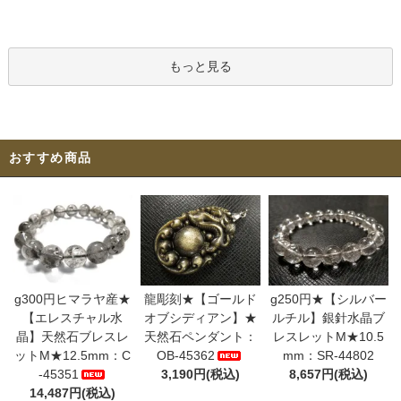
もっと見る
おすすめ商品
g300円ヒマラヤ産★
龍彫刻★【ゴールド
g250円★【シルバー
【エレスチャル水
オブシディアン】★
ルチル】銀針水晶ブ
晶】天然石ブレスレ
天然石ペンダント：
レスレットM★10.5
ットM★12.5mm：C
OB-45362
mm：SR-44802
-45351
3,190円(税込)
8,657円(税込)
14,487円(税込)