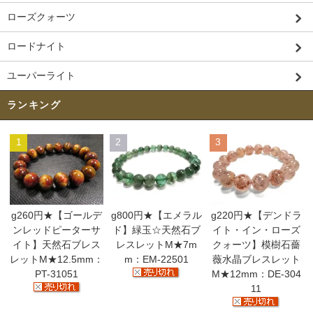
ローズクォーツ
ロードナイト
ユーパーライト
ランキング
1
2
3
g260円★【ゴールデ
g800円★【エメラル
g220円★【デンドラ
ンレッドピーターサ
ド】緑玉☆天然石ブ
イト・イン・ローズ
イト】天然石ブレス
レスレットM★7m
クォーツ】模樹石薔
レットM★12.5mm：
m：EM-22501
薇水晶ブレスレット
PT-31051
M★12mm：DE-304
11