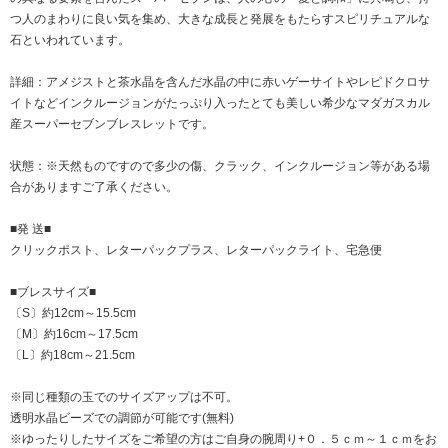
つ人のまわりに良い気を集め、大きな成長と発展をもたらすスピリチュアルな
石といわれています。
詳細：アメジストと茶水晶を含んだ水晶の中に赤いゲーサイトやレピドクロサ
イトなどインクルージョンがたっぷり入ったとても美しい希少なマダガスカル
産スーパーセブンブレスレットです。
状態：※天然ものですので多少の傷、クラック、インクルージョン等がある場
合がありますご了承ください。
■発 送■
クリックポスト、レターパックプラス、レターパックライト、宅急便
■ブレスサイズ■
〔S〕約12cm～15.5cm
〔M〕約16cm～17.5cm
〔L〕約18cm～21.5cm
※同じ種類の玉でのサイズアップは不可。
透明水晶ビーズでの調節が可能です(無料)
※ゆったりしたサイズをご希望の方はご自身の腕周り+０．５ｃｍ～１ｃｍをお