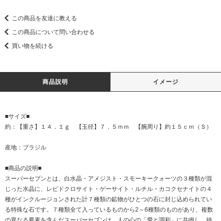
この商品を友達に教える
この商品について問い合わせる
買い物を続ける
商品説明
イメージ
■サイズ■
約：【重さ】１４．１ｇ 【玉径】７．５ｍｍ 【腕周り】約１５ｃｍ（Ｓ）
産地：ブラジル
■商品の説明■
スーパーセブンとは、白水晶・アメジスト・スモーキークォーツの３種類が混
じった水晶に、レピドクロサイト・ゲーサイト・ルチル・カコクセナイトの４
種がインクルージョンされた計７種類の鉱物がひとつの石に封じ込められてい
る特殊な石です。７種類全て入っているものから2～6種類のものがあり、複数
の異なる要素を含んだスーパーセブンは、人の心の「愛と調和」に共鳴し、持