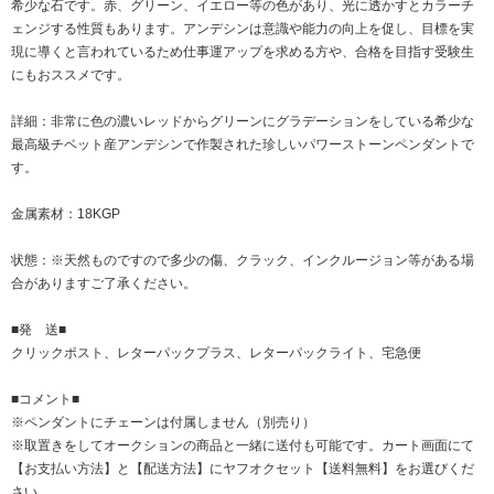
希少な石です。赤、グリーン、イエロー等の色があり、光に透かすとカラーチ
ェンジする性質もあります。アンデシンは意識や能力の向上を促し、目標を実
現に導くと言われているため仕事運アップを求める方や、合格を目指す受験生
にもおススメです。
詳細：非常に色の濃いレッドからグリーンにグラデーションをしている希少な
最高級チベット産アンデシンで作製された珍しいパワーストーンペンダントで
す。
金属素材：18KGP
状態：※天然ものですので多少の傷、クラック、インクルージョン等がある場
合がありますご了承ください。
■発 送■
クリックポスト、レターパックプラス、レターパックライト、宅急便
■コメント■
※ペンダントにチェーンは付属しません（別売り）
※取置きをして
オークション
の商品と一緒に送付も可能です。カート画面にて
【お支払い方法】と【配送方法】にヤフオクセット【送料無料】をお選びくだ
さい。