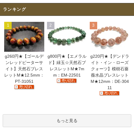
ランキング
1
2
3
g260円★【ゴールデ
g800円★【エメラル
g220円★【デンドラ
ンレッドピーターサ
ド】緑玉☆天然石ブ
イト・イン・ローズ
イト】天然石ブレス
レスレットM★7m
クォーツ】模樹石薔
レットM★12.5mm：
m：EM-22501
薇水晶ブレスレット
PT-31051
M★12mm：DE-304
11
もっと見る