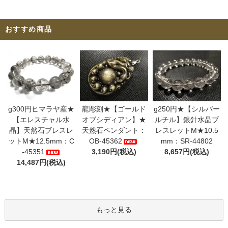
おすすめ商品
g300円ヒマラヤ産★
龍彫刻★【ゴールド
g250円★【シルバー
【エレスチャル水
オブシディアン】★
ルチル】銀針水晶ブ
晶】天然石ブレスレ
天然石ペンダント：
レスレットM★10.5
ットM★12.5mm：C
OB-45362
mm：SR-44802
-45351
3,190円(税込)
8,657円(税込)
14,487円(税込)
もっと見る