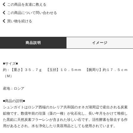
この商品を友達に教える
この商品について問い合わせる
買い物を続ける
商品説明
イメージ
■サイズ■
約：【重さ】３５．７ｇ 【玉径】１０．５ｍｍ 【腕周り】約１７．５ｃｍ
（Ｍ）
産地：ロシア
■商品の説明■
シュンガイトはロシア西端のカレリア共和国のオネガ湖周辺で産出される炭素
鉱物です。数億年前の珪藻（藻の一種）が化石化し、長い年月をかけて堆積し
た黒鉛に天然炭素フラーレンが含まれた珍しい石です。活性酵素を除去する作
用があるとされ、水を浄化したり美容用品としても使用されています。