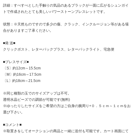
詳細：すべすべとした手触りの気品のあるブラックが一面に広がるシュンガイ
トで作成されたとても美しいパワーストーンブレスレットです。
状態：※天然ものですので多少の傷、クラック、インクルージョン等がある場
合がありますご了承ください。
■発 送■
クリックポスト、レターパックプラス、レターパックライト、宅急便
■ブレスサイズ■
〔S〕約12cm～15.5cm
〔M〕約16cm～17.5cm
〔L〕約18cm～21.5cm
※同じ種類の玉でのサイズアップは不可。
透明水晶ビーズでの調節が可能です(無料)
※ゆったりしたサイズをご希望の方はご自身の腕周り+０．５ｃｍ～１ｃｍをお
選び下さい。
■コメント■
※取置きをして
オークション
の商品と一緒に送付も可能です。カート画面にて