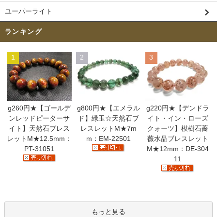
ユーパーライト
ランキング
1
2
3
g260円★【ゴールデ
g800円★【エメラル
g220円★【デンドラ
ンレッドピーターサ
ド】緑玉☆天然石ブ
イト・イン・ローズ
イト】天然石ブレス
レスレットM★7m
クォーツ】模樹石薔
レットM★12.5mm：
m：EM-22501
薇水晶ブレスレット
PT-31051
M★12mm：DE-304
11
もっと見る