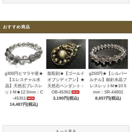
おすすめ商品
g300円ヒマラヤ産★
龍彫刻★【ゴールド
g250円★【シルバー
【エレスチャル水
オブシディアン】★
ルチル】銀針水晶ブ
晶】天然石ブレスレ
天然石ペンダント：
レスレットM★10.5
ットM★12.5mm：C
OB-45362
mm：SR-44802
-45351
3,190円(税込)
8,657円(税込)
14,487円(税込)
もっと見る