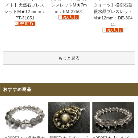
イト】天然石ブレス
レスレットM★7m
クォーツ】模樹石薔
レットM★12.5mm：
m：EM-22501
薇水晶ブレスレット
PT-31051
M★12mm：DE-304
11
もっと見る
おすすめ商品
g300円ヒマラヤ産★
龍彫刻★【ゴールド
g250円★【シルバー