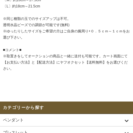
〔L〕約18cm～21.5cm
※同じ種類の玉でのサイズアップは不可。
透明水晶ビーズでの調節が可能です(無料)
※ゆったりしたサイズをご希望の方はご自身の腕周り+０．５ｃｍ～１ｃｍをお
選び下さい。
■コメント■
※取置きをして
オークション
の商品と一緒に送付も可能です。カート画面にて
【お支払い方法】と【配送方法】にヤフオクセット【送料無料】をお選びくだ
さい。
カテゴリーから探す
ペンダント
ブレスレット