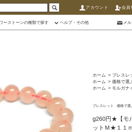
アカウント
会員
ワーストーンの種類で探す
ヘルプ・その他
メル
ホーム
>
ブレスレ
ホーム
>
価格で選
ホーム
>
モルガナ
ブレスレット
価格で選
g260円★【
ットＭ★１１ｍｍ