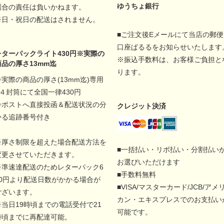
ゆうちょ銀行
場合の責任は負いかねます。
※日・祝日の配送はされません。
■ご注文後Eメールにて当店の郵便
口座ぱるるをお知らせいたします
レターパックライト430円※実際の
※振込手数料は、お客様ご負担と
商品の厚さ13mm迄
ります。
◇実際の商品の厚さ(13mm迄)専用
A４封筒にて全国一律430円
◇ポストへ直接投函＆配送状況の分
クレジット決済
かる追跡番号付き
※厚さ制限を超えた場合配送方法を
■一括払い・リボ払い・分割払い
変更させていただきます。
お選びいただけます
※準速達配送のためレターパック6
■手数料無料
00円より配送日数がかかる場合が
■VISA/マスターカード/JCB/アメ
ございます。
カン・エキスプレスでのお支払い
※当日19時頃までの電話受付で21
可能です。
時頃までに再配達可能。