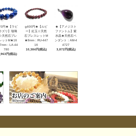
170円★【ラピ
g400円★【ルビ
★【アメジスト
ラズリ】瑠璃
ー】紅玉☆天然
ファントム】紫
☆天然石ブレ
石ブレスレットM
水晶★天然石ペ
レットM★16
★8mm：RU-447
ンダント：AM-4
7mm：LA-44
16
4727
780
10,384円(税込)
3,872円(税込)
,963円(税込)