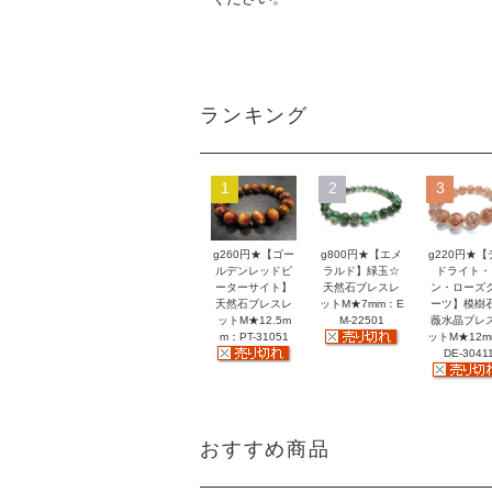
ランキング
1
2
3
g260円★【ゴー
g800円★【エメ
g220円★【
ルデンレッドピ
ラルド】緑玉☆
ドライト・
ーターサイト】
天然石ブレスレ
ン・ローズ
天然石ブレスレ
ットM★7mm：E
ーツ】模樹
ットM★12.5m
M-22501
薇水晶ブレ
m：PT-31051
ットM★12
DE-3041
おすすめ商品