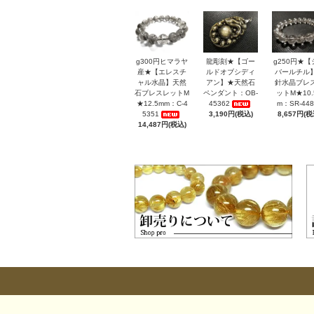
g300円ヒマラヤ
龍彫刻★【ゴー
g250円★【
産★【エレスチ
ルドオブシディ
バールチル
ャル水晶】天然
アン】★天然石
針水晶ブレ
石ブレスレットM
ペンダント：OB-
ットM★10.
★12.5mm：C-4
45362
m：SR-448
5351
3,190円(税込)
8,657円(税
14,487円(税込)