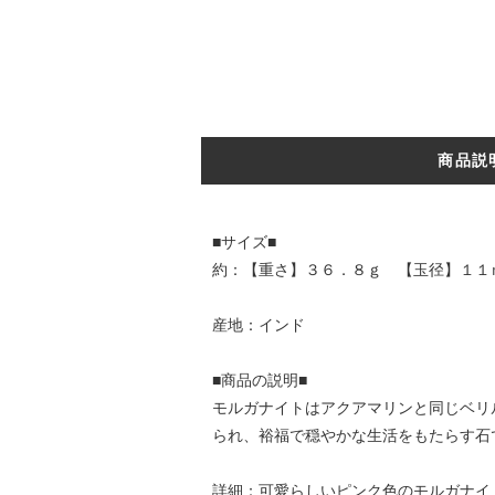
商品説
■サイズ■
約：【重さ】３６．８ｇ 【玉径】１１
産地：インド
■商品の説明■
モルガナイトはアクアマリンと同じベリ
られ、裕福で穏やかな生活をもたらす石
詳細：可愛らしいピンク色のモルガナイ