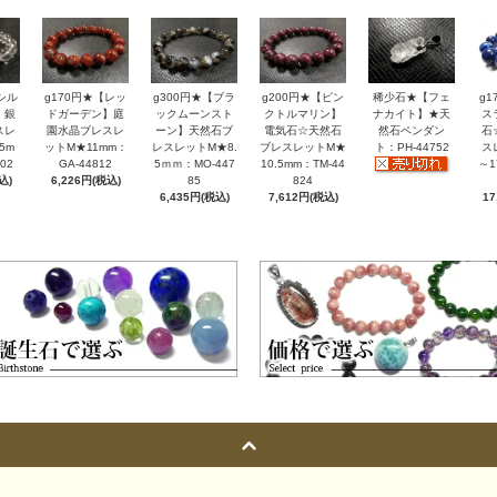
シル
g170円★【レッ
g300円★【ブラ
g200円★【ピン
稀少石★【フェ
g
】銀
ドガーデン】庭
ックムーンスト
クトルマリン】
ナカイト】★天
ス
スレ
園水晶ブレスレ
ーン】天然石ブ
電気石☆天然石
然石ペンダン
石
5m
ットM★11mm：
レスレットM★8.
ブレスレットM★
ト：PH-44752
ス
02
GA-44812
5ｍｍ：MO-447
10.5mm：TM-44
～1
込)
6,226円(税込)
85
824
6,435円(税込)
7,612円(税込)
17