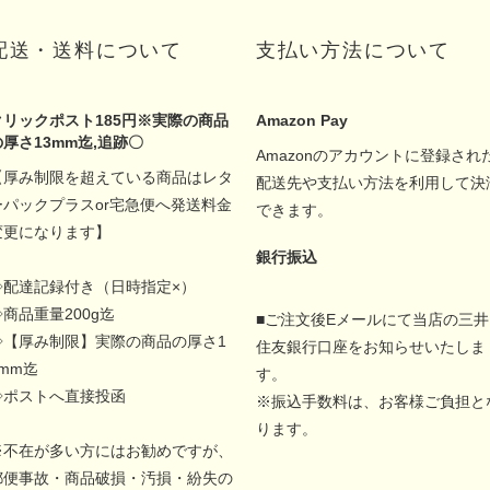
配送・送料について
支払い方法について
クリックポスト185円※実際の商品
Amazon Pay
の厚さ13mm迄,追跡〇
Amazonのアカウントに登録され
【厚み制限を超えている商品はレタ
配送先や支払い方法を利用して決
ーパックプラスor宅急便へ発送料金
できます。
変更になります】
銀行振込
◇配達記録付き（日時指定×）
◇商品重量200g迄
■ご注文後Eメールにて当店の三井
◇【厚み制限】実際の商品の厚さ1
住友銀行口座をお知らせいたしま
5mm迄
す。
◇ポストへ直接投函
※振込手数料は、お客様ご負担と
ります。
※不在が多い方にはお勧めですが、
郵便事故・商品破損・汚損・紛失の