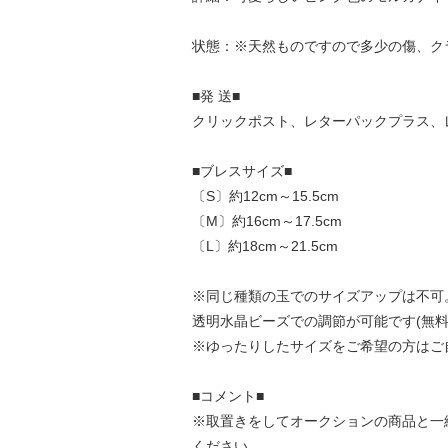
状態：※天然ものですので多少の傷、ク
■発 送■
クリックポスト、レターパックプラス、
■ブレスサイズ■
〔S〕約12cm～15.5cm
〔M〕約16cm～17.5cm
〔L〕約18cm～21.5cm
※同じ種類の玉でのサイズアップは不可
透明水晶ビーズでの調節が可能です(無料
※ゆったりしたサイズをご希望の方はご
■コメント■
※取置きをして
オークション
の商品と一
ください。