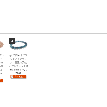
4
デン
g420円★【ブラ
イ
ックアクアマリ
クォ
ン】藍玉☆天然
石薔
石ブレスレットM
スレ
★7.5mm：AQ-2
mm：
7287
1